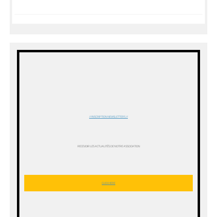
// INSCRIPTION NEWSLETTERS //
RECEVOIR LES ACTUALITÉS DE NOTRE ASSOCIATION
CLICK HERE