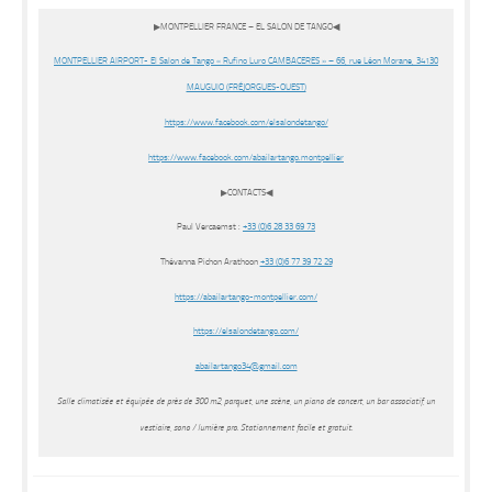
▶MONTPELLIER FRANCE – EL SALON DE TANGO
◀
MONTPELLIER AIRPORT- El Salon de Tango « Rufino Luro CAMBACERES » – 66, rue Léon Morane, 34130
MAUGUIO (FRÉJORGUES-OUEST)
https://www.facebook.com/
elsalondetango/
https://www.facebook.com/
abailartango.montpellier
▶CONTACTS
◀
Paul Vercaemst :
+33 (0)6 28 33 69 73
Thévanna Pichon Arathoon
+33 (0)6 77 39 72 29
https://abailartango-
montpellier.com/
https://elsalondetango.com/
abailartango34@gmail.com
Salle climatisée et équipée de près de 300 m2, parquet, une scène, un piano de concert, un bar associatif, un
vestiaire, sono / lumière pro. Stationnement facile et gratuit.