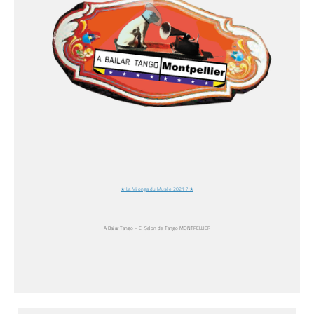
★ La Milonga du Musée 2021 ? ★
A Bailar Tango – El Salon de Tango MONTPELLIER