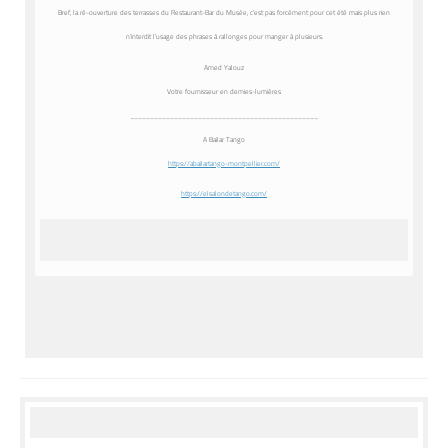
Bref, la ré-ouverture des terrasses du Restaurant-Bar du Musée, c’est pas forcément pour cet été mais plus rien
n’interdit l’usage des phrases à rallonges pour manger à plusieurs.
Amed Yalouz
Votre fournisseur en demies-lumières
______________________________
_________________
A Bailar Tango
https://abailartango-
montpellier.com/
https://elsalondetango.com/