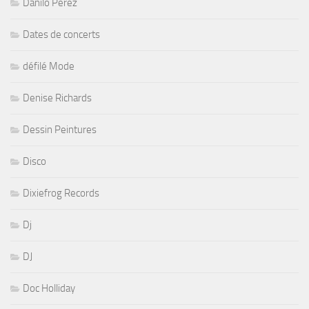
Danilo Perez
Dates de concerts
défilé Mode
Denise Richards
Dessin Peintures
Disco
Dixiefrog Records
Dj
DJ
Doc Holliday