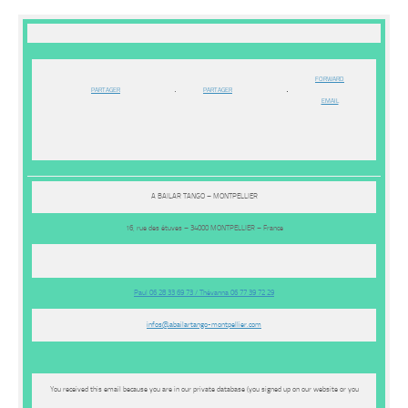
FORWARD
PARTAGER
PARTAGER
EMAIL
A BAILAR TANGO – MONTPELLIER
16, rue des étuves – 34000 MONTPELLIER – France
Paul 06 28 33 69 73 / Thévanna 06 77 39 72 29
infos@abailartango-
montpellier.com
You received this email because you are in our private database (you signed up on our website or you