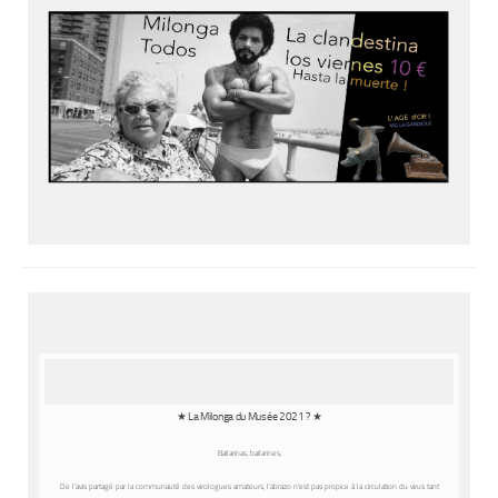
★ La Milonga du Musée 2021 ? ★
Bailarinas, bailarines,
De l’avis partagé par la communauté des virologues amateurs, l’abrazo n’est pas propice à la circulation du virus tant