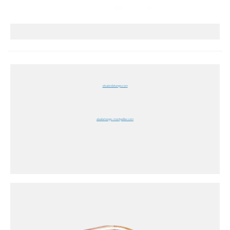
elsalondetango.com
abailartango-montpellier.com