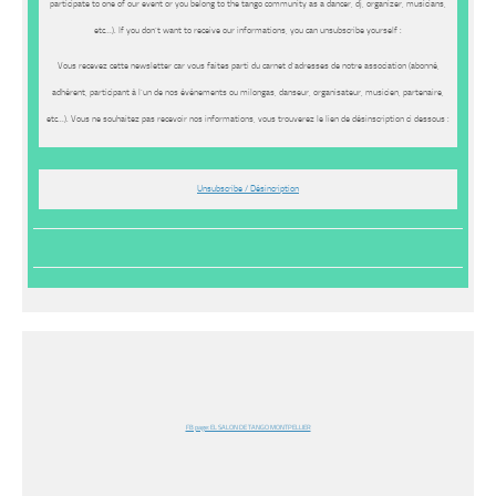
participate to one of our event or you belong to the tango community as a dancer, dj, organizer, musicians,
etc…). If you don’t want to receive our informations, you can unsubscribe yourself :
Vous recevez cette newsletter car vous faites parti du carnet d’adresses de notre association (abonné,
adhérent, participant à l’un de nos événements ou milongas, danseur, organisateur, musicien, partenaire,
etc…). Vous ne souhaitez pas recevoir nos informations, vous trouverez le lien de désinscription ci dessous :
Unsubscribe / Désincription
FB page: EL SALON DE TANGO MONTPELLIER