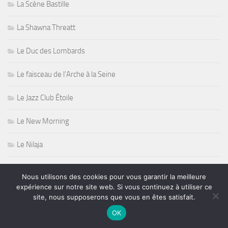
La Scène Bastille
La Shawna Threatt
Le Duc des Lombards
Le faisceau de l'Arche à la Seine
Le Jazz Club Étoile
Le New Morning
Le Nilaja
Le Spirit of 66
Nous utilisons des cookies pour vous garantir la meilleure
expérience sur notre site web. Si vous continuez à utiliser ce
Le Sunset
site, nous supposerons que vous en êtes satisfait.
OK
Le Sunset Sunside