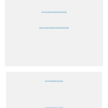
FB page: A BAILAR TANGO MONTPELLIER
Chaine YouTube: A BAILAR TANGO MONTPELLIER
FB page: MILONGA LA PITUCA
FB page: MILONGA DU MUSÉE