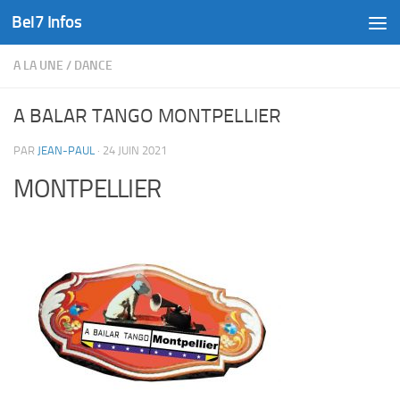
Bel7 Infos
Skip to content
A LA UNE
/
DANCE
A BALAR TANGO MONTPELLIER
PAR
JEAN-PAUL
·
24 JUIN 2021
MONTPELLIER