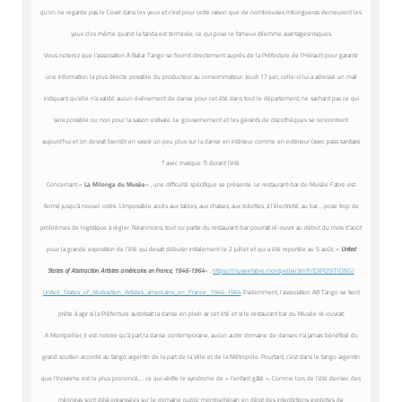
qu’on ne regarde pas le Covid dans les yeux et c’est pour cette raison que de nombreuses milongueras demeurent les
yeux clos même quand la tanda est terminée, ce qui pose le fameux dilemme avantages/risques.
Vous noterez que l’association A Bailar Tango se fournit directement auprès de la Préfecture de l’Hérault pour garantir
une information la plus directe possible du producteur au consommateur. Jeudi 17 juin, celle-ci lui a adressé un mail
indiquant qu’elle n’a validé aucun événement de danse pour cet été dans tout le département, ne sachant pas ce qui
sera possible ou non pour la saison estivale. Le gouvernement et les gérants de discothèques se rencontrent
aujourd’hui et on devrait bientôt en savoir un peu plus sur la danse en intérieur comme en extérieur (avec pass sanitaire
? avec masque ?) durant l’été.
Concernant «
La Milonga du Musée
« , une difficulté spécifique se présente. Le restaurant-bar du Musée Fabre est
fermé jusqu’à nouvel ordre. L’impossible accès aux tables, aux chaises, aux toilettes, à l’électricité, au bar… pose trop de
problèmes de logistique à régler. Néanmoins, tout ou partie du restaurant-bar pourrait ré-ouvrir au début du mois d’août
pour la grande exposition de l’été qui devait débuter initialement le 2 juillet et qui a été reportée au 5 août, «
United
States of Abstraction. Artistes américains en France, 1946-1964
« ,
https://museefabre.
montpellier3m.fr/EXPOSITIONS/
United_States_of_Abstraction_
Artistes_americains_en_France_
1946-1964
Evidemment, l’association AB Tango se tient
prête à agir si la Préfecture autorisait la danse en plein air cet été et si le restaurant bar du Musée ré-ouvrait.
A Montpellier, il est notoire qu’à part la danse contemporaine, aucun autre domaine de danses n’a jamais bénéficié du
grand soutien accordé au tango argentin de la part de la Ville et de la Métropole. Pourtant, c’est dans le tango argentin
que l’incivisme est le plus prononcé,… ce qui vérifie le syndrome de « l’enfant gâté ». Comme lors de l’été dernier, des
milongas sont déjà organisées sur le domaine public montpelliérain en dépit des interdictions explicites de