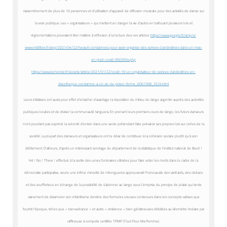
rassemblement de plus de 10 personnes et d’utilisation d’appareil de diffusion musicale pour des activités de danse sur
la voie publique. Les « organisateurs » qui mettent en danger la vie d’autrui en bafouant plusieurs lois et
réglementations pourraient tirer matière à réflexion à la lecture des ces articles :
https://www.google.fr/amp/s/
www.midilibre.fr/amp/2021/04/
22/herault-condamnes-pour-
avoir-organise-des-soirees-
clandestines-dans-un-mas-
en-
plein-covid-9503554.php
https://www.lemonde.fr/
societe/article/2021/01/22/
covid-19-un-organisateur-de-
soirees-clandestines-en-
discotheque-condamne-a-un-an-
de-prison-ferme_6067268_3224.
html
Leurs initiatives ont aussi pour effet d’entacher d’avantage la réputation du milieu du tango argentin auprès des autorités
publiques locales et de diviser la communauté tanguera. En prenant leurs premiers cours de tango, les futurs danseurs
n’ont pourtant pas exprimé la volonté d’entrer dans une secte prétendant faire prévaloir ses propres lois sur celles de la
société. La plupart des danseurs et organisateurs ont le désir de contribuer à la cohésion sociale plutôt qu’à son
délitement. D’ailleurs, d’après un intéressant sondage du département de la statistique de l’institut national de Bouh !
Hé ! No ! There ! effectué à la sortie des urnes funéraires utilisées pour faire voter les morts dans le cadre de la
démocratie participative, seule une infime minorité de milongueros approuverait l’holocauste des vieillards, des obèses
et des souffreteux en échange de la possibilité de s’adonner au tango sous l’emprise du principe de plaisir qui tente
vainement de dissimuler son infantilisme derrière des formules creuses contenues dans les concepts-valises que
fourbit l’époque, telles que « bienveillance » et autre « résilience » bien gélatineuses débitées au kilomètre linéaire par
raffineuse à compote certifiée TPMP (Tout Pour Ma Pomme).