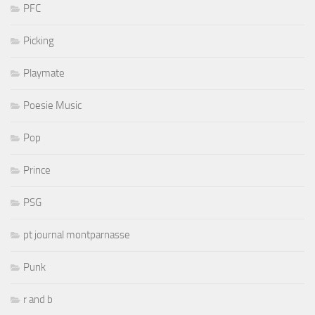
PFC
Picking
Playmate
Poesie Music
Pop
Prince
PSG
pt journal montparnasse
Punk
r and b