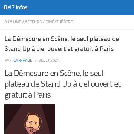
Bel7 Infos
Skip to content
A LA UNE
/
ACTEURS
/
CINÉ/THÉÂTRE
La Démesure en Scène, le seul plateau de
Stand Up à ciel ouvert et gratuit à Paris
PAR
JEAN-PAUL
·
7 JUILLET 2021
La Démesure en Scène, le seul
plateau de Stand Up à ciel ouvert et
gratuit à Paris