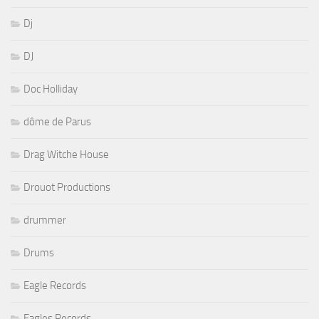
Dj
DJ
Doc Holliday
dôme de Parus
Drag Witche House
Drouot Productions
drummer
Drums
Eagle Records
Eagles Records