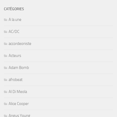
CATÉGORIES
A la une
AC/DC
accordeoniste
Acteurs
Adam Bomb
afrobeat
Al Di Meola
Alice Cooper
Angus Young