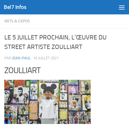
Bel7 Infos
Skip to content
ARTS & EXPOS
LE 5 JUILLET PROCHAIN, L’ŒUVRE DU
STREET ARTISTE ZOULLIART
PAR
JEAN-PAUL
·
16 JUILLET 2021
ZOULLIART