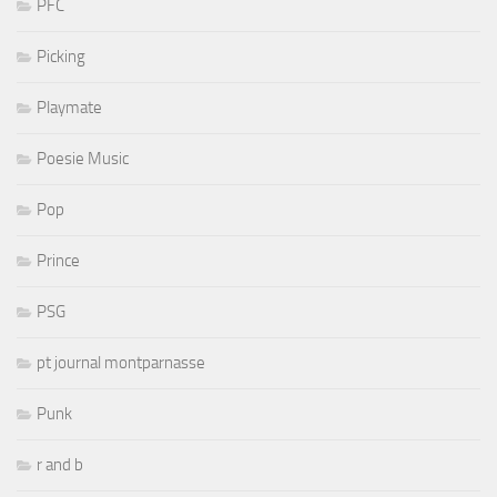
PFC
Picking
Playmate
Poesie Music
Pop
Prince
PSG
pt journal montparnasse
Punk
r and b