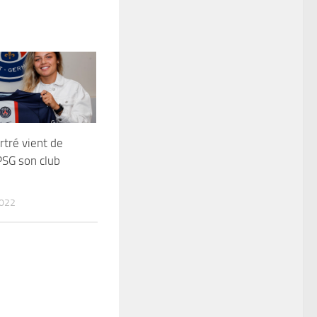
tré vient de
PSG son club
2022