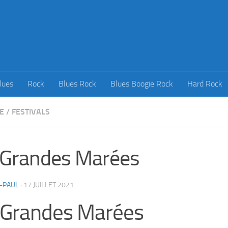
lues
Rock
Blues Rock
Blues Boogie Rock
Hard Rock
E
/
FESTIVALS
 Grandes Marées
-PAUL
·
17 JUILLET 2021
 Grandes Marées