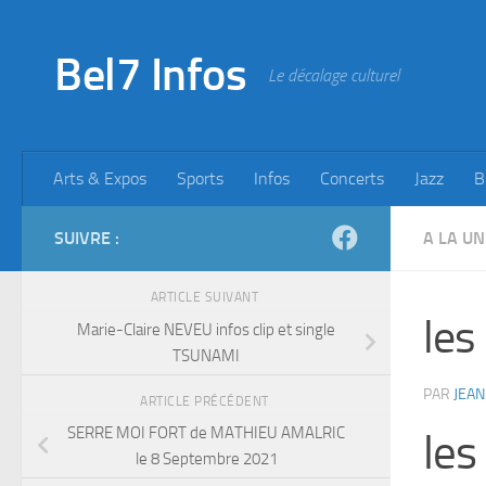
Skip to content
Bel7 Infos
Le décalage culturel
Arts & Expos
Sports
Infos
Concerts
Jazz
B
SUIVRE :
A LA UN
ARTICLE SUIVANT
les
Marie-Claire NEVEU infos clip et single
TSUNAMI
PAR
JEAN
ARTICLE PRÉCÉDENT
SERRE MOI FORT de MATHIEU AMALRIC
les
le 8 Septembre 2021