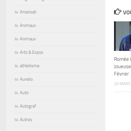
VOU
Aniansah
Animaux
Animaux
Arts & Expos
Romée L
athletisme
Joueuse
Février
Aurelio
20 MARS
Auto
Autograf
Autres