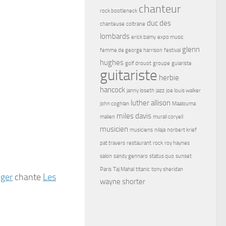
chanteur
rock bootleneck
duc des
chanteuse
coltrane
lombards
erick bamy
expo music
glenn
femme de george harrison
festival
hughes
golf drouot
groupe
guiariste
guitariste
herbie
hancock
janny loseth
jazz
joe louis walker
luther allison
john coghlan
Maalouma
miles davis
malien
murali coryell
musicien
musiciens
nilaja
norbert krief
pat travers
restaurant
rock
roy haynes
salon
sandy gennaro
status quo
sunset
Paris
Taj Mahal
titanic
tony sheridan
nger
chante
Les
wayne shorter