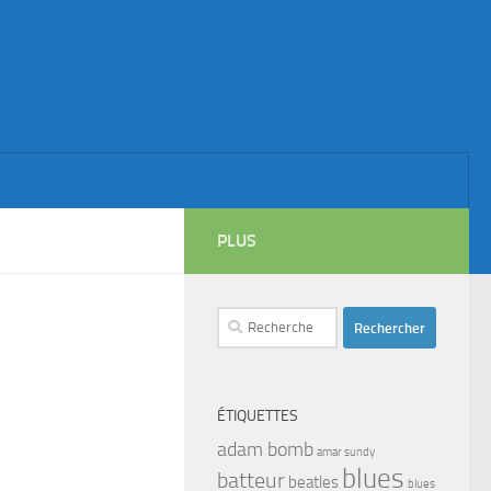
PLUS
Rechercher :
ÉTIQUETTES
adam bomb
amar sundy
blues
batteur
beatles
blues