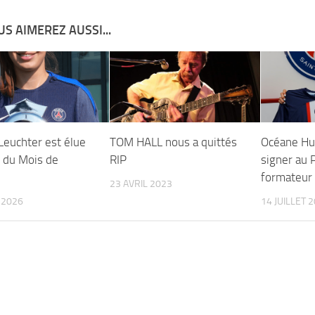
S AIMEREZ AUSSI...
euchter est élue
TOM HALL nous a quittés
Océane Hur
 du Mois de
RIP
signer au 
formateur
23 AVRIL 2023
 2026
14 JUILLET 