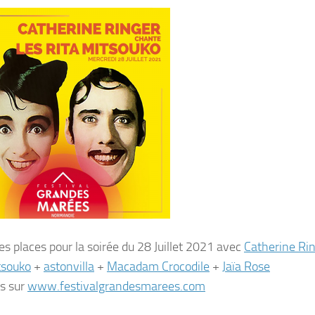
es places pour la soirée du 28 Juillet 2021 avec
Catherine Ri
tsouko
+
astonvilla
+
Macadam Crocodile
+
Jaïa Rose
ts sur
www.festivalgrandesmarees.com