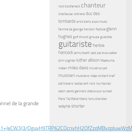
chanteur
rock bootleneck
duc des
chanteuse
coltrane
lombards
erick bamy
expo music
glenn
femme de george harrison
festival
hughes
golf drouot
groupe
guiariste
guitariste
herbie
hancock
janny loseth
jazz
joe louis walker
luther allison
john coghlan
Maalouma
miles davis
malien
murali coryell
musicien
musiciens
nilaja
norbert krief
pat travers
restaurant
rock
roy haynes
salon
sandy gennaro
status quo
sunset
Paris
Taj Mahal
titanic
tony sheridan
onnel de la grande
wayne shorter
mO1+JeCW3J3/OguvH9TRP62COcnvhH2OfZzqMBvqpluwWzM