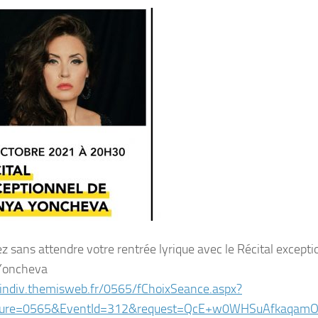
z sans attendre votre rentrée lyrique avec le Récital excepti
Yoncheva
/indiv.themisweb.fr/0565/fChoixSeance.aspx?
cture=0565&EventId=312&request=QcE+w0WHSuAfkaqa