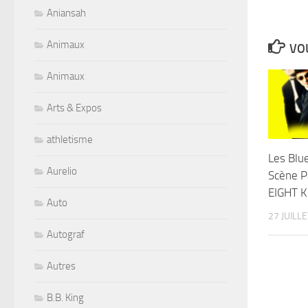
Aniansah
Animaux
VOU
Animaux
Arts & Expos
athletisme
Les Blue
Aurelio
Scène P
EIGHT K
Auto
27 JUILL
Autograf
Autres
B.B. King