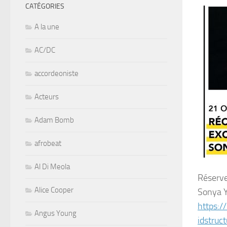
CATÉGORIES
A la une
AC/DC
accordeoniste
Acteurs
Adam Bomb
afrobeat
Al Di Meola
Réserve
Alice Cooper
Sonya 
https:/
Angus Young
idstru