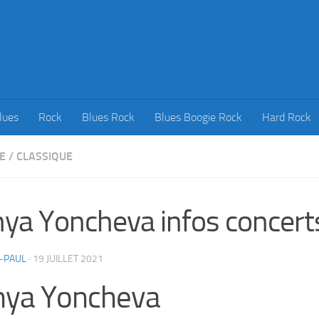
lues
Rock
Blues Rock
Blues Boogie Rock
Hard Rock
E
/
CLASSIQUE
ya Yoncheva infos concert
-PAUL
·
19 JUILLET 2021
nya Yoncheva