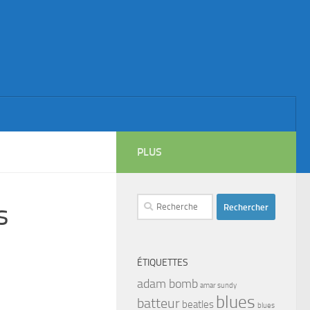
PLUS
Rechercher :
s
ÉTIQUETTES
adam bomb
amar sundy
blues
batteur
beatles
blues