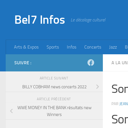
Skip to content
Bel7 Infos
Le décalage culturel
Arts & Expos
Sports
Infos
Concerts
Jazz
B
SUIVRE :
A LA UN
ARTICLE SUIVANT
Son
BILLY COBHAM news concerts 2022
ARTICLE PRÉCÉDENT
PAR
JEAN
WWE MONEY IN THE BANK résultats new
Winners
So