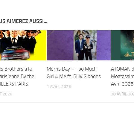
S AIMEREZ AUSSI...
s Brothers à la
Morris Day – Too Much
ATOMAN d
arisienne By the
Girl 4 Me ft. Billy Gibbons
Moatassim
ILLERS PARIS
Avril 2025
1 AVRIL 2023
ET 2026
30 AVRIL 20