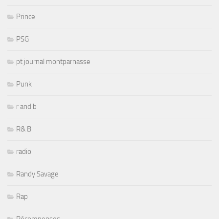
Prince
PSG
pt journal montparnasse
Punk
r and b
R& B
radio
Randy Savage
Rap