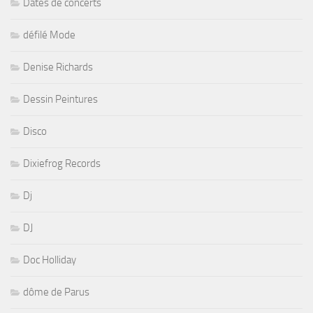
Dates de concerts
défilé Mode
Denise Richards
Dessin Peintures
Disco
Dixiefrog Records
Dj
DJ
Doc Holliday
dôme de Parus