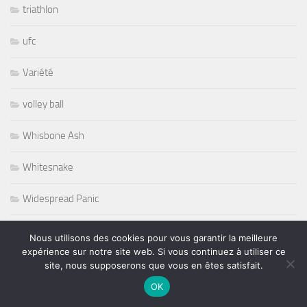
triathlon
ufc
Variété
volley ball
Whisbone Ash
Whitesnake
Widespread Panic
World
Nous utilisons des cookies pour vous garantir la meilleure
expérience sur notre site web. Si vous continuez à utiliser ce
Wursel
site, nous supposerons que vous en êtes satisfait.
OK
Wynton Marsalis