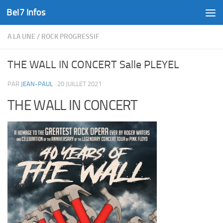
Bel7 Infos
Skip to content
A LA UNE
/
ROCK PROGRESSIF
THE WALL IN CONCERT Salle PLEYEL
PAR
JEAN-PAUL
·
20 JUILLET 2021
THE WALL IN CONCERT