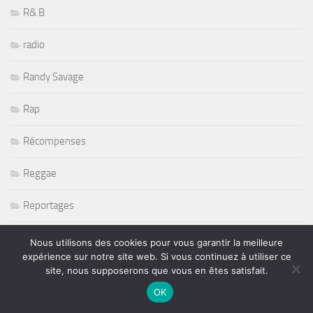
R& B
radio
Randy Savage
Rap
Récompenses
Reggae
Reportages
Restaurant
Nous utilisons des cookies pour vous garantir la meilleure
expérience sur notre site web. Si vous continuez à utiliser ce
Rétromobile 2011
site, nous supposerons que vous en êtes satisfait.
OK
Return To Forever