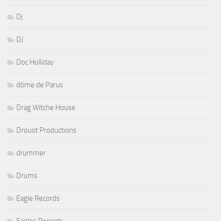
Dj
DJ
Doc Holliday
dôme de Parus
Drag Witche House
Drouot Productions
drummer
Drums
Eagle Records
Eagles Records