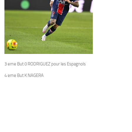
3 eme But 0 RODRIGUEZ pour les Espagnols
4 eme But K NAGERA