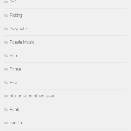
PFC
Picking
Playmate
Poesie Music
Pop
Prince
PSG
pt journal montparnasse
Punk
r and b