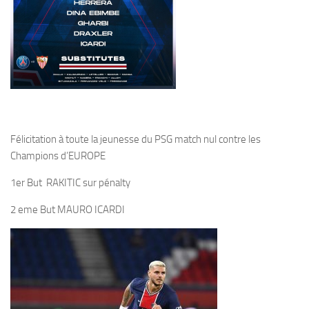
Félicitation à toute la jeunesse du PSG match nul contre les
Champions d’EUROPE
1er But RAKITIC sur pénalty
2 eme But MAURO ICARDI