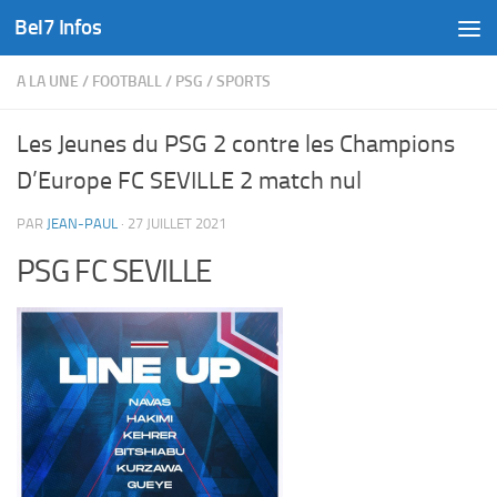
Bel7 Infos
Skip to content
A LA UNE
/
FOOTBALL
/
PSG
/
SPORTS
Les Jeunes du PSG 2 contre les Champions
D’Europe FC SEVILLE 2 match nul
PAR
JEAN-PAUL
·
27 JUILLET 2021
PSG FC SEVILLE