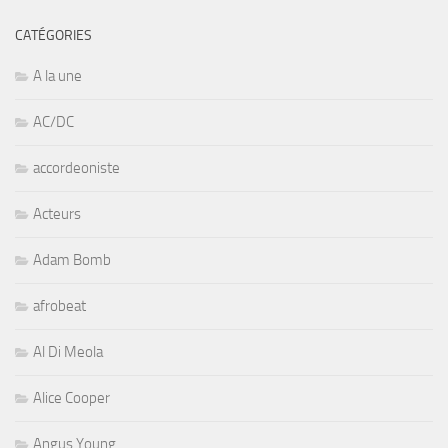
CATÉGORIES
A la une
AC/DC
accordeoniste
Acteurs
Adam Bomb
afrobeat
Al Di Meola
Alice Cooper
Angus Young