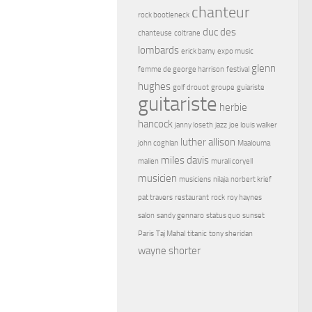
chanteur
rock bootleneck
duc des
chanteuse
coltrane
lombards
erick bamy
expo music
glenn
femme de george harrison
festival
hughes
golf drouot
groupe
guiariste
guitariste
herbie
hancock
janny loseth
jazz
joe louis walker
luther allison
john coghlan
Maalouma
miles davis
malien
murali coryell
musicien
musiciens
nilaja
norbert krief
pat travers
restaurant
rock
roy haynes
salon
sandy gennaro
status quo
sunset
Paris
Taj Mahal
titanic
tony sheridan
wayne shorter