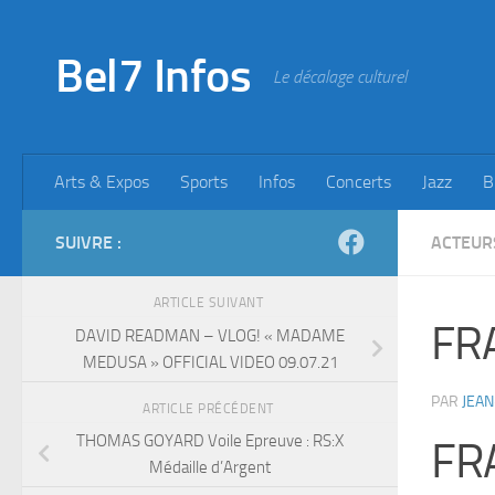
Skip to content
Bel7 Infos
Le décalage culturel
Arts & Expos
Sports
Infos
Concerts
Jazz
B
SUIVRE :
ACTEUR
ARTICLE SUIVANT
FR
DAVID READMAN – VLOG! « MADAME
MEDUSA » OFFICIAL VIDEO 09.07.21
PAR
JEAN
ARTICLE PRÉCÉDENT
THOMAS GOYARD Voile Epreuve : RS:X
FR
Médaille d’Argent