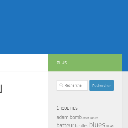
PLUS
Rechercher :
N
ÉTIQUETTES
adam bomb
amar sundy
blues
batteur
beatles
blues