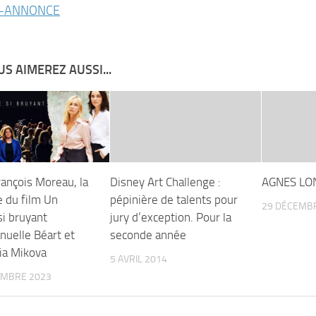
-ANNONCE
S AIMEREZ AUSSI...
rançois Moreau, la
Disney Art Challenge :
AGNES LON
 du film Un
pépinière de talents pour
29 DÉCEMB
si bruyant
jury d’exception. Pour la
uelle Béart et
seconde année
ia Mikova
5 AVRIL 2014
EMBRE 2023