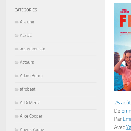
CATÉGORIES
A la une
AC/DC
accordeoniste
Acteurs
Adam Bomb
afrobeat
25 aoû
Al Di Meola
De
Emm
Alice Cooper
Par
Em
Avec
Ya
Angus Young