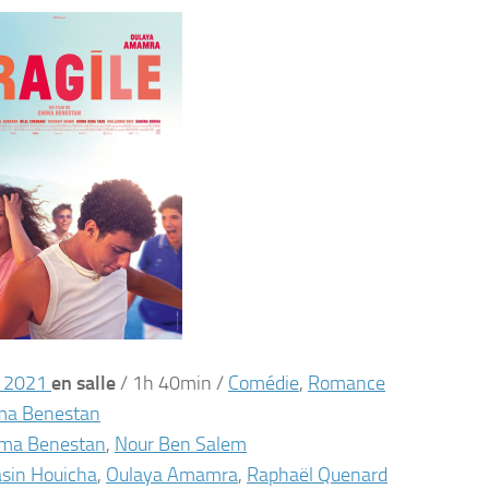
t 2021
en salle
/
1h 40min
/
Comédie
,
Romance
a Benestan
ma Benestan
,
Nour Ben Salem
sin Houicha
,
Oulaya Amamra
,
Raphaël Quenard