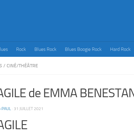
lues
Rock
Blues Rock
Blues Boogie Rock
Hard Rock
S
/
CINÉ/THÉÂTRE
AGILE de EMMA BENESTA
-PAUL
·
31 JUILLET 2021
AGILE