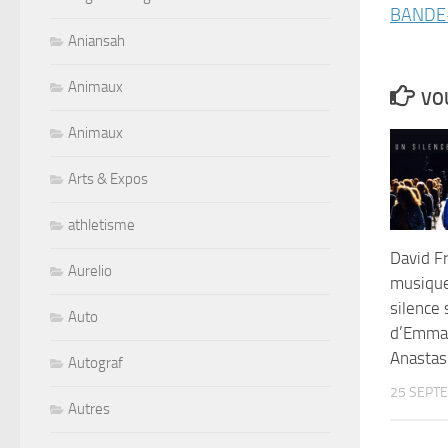
BANDE
Aniansah
Animaux
VOU
Animaux
Arts & Expos
athletisme
David F
Aurelio
musique
silence 
Auto
d’Emman
Anastas
Autograf
25 SEPT
Autres