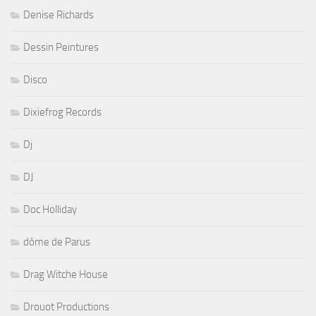
Denise Richards
Dessin Peintures
Disco
Dixiefrog Records
Dj
DJ
Doc Holliday
dôme de Parus
Drag Witche House
Drouot Productions