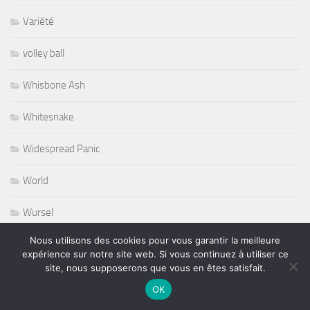
Variété
volley ball
Whisbone Ash
Whitesnake
Widespread Panic
World
Wursel
Nous utilisons des cookies pour vous garantir la meilleure
Wynton Marsalis
expérience sur notre site web. Si vous continuez à utiliser ce
site, nous supposerons que vous en êtes satisfait.
Yesterday and Today
OK