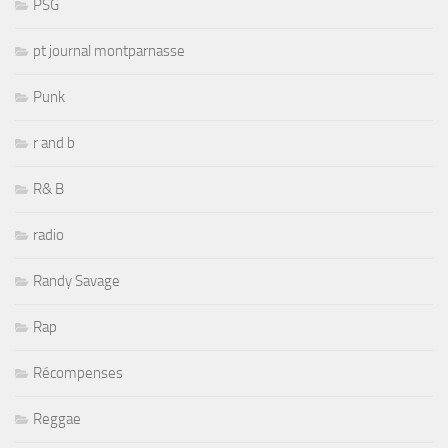
PSG
pt journal montparnasse
Punk
r and b
R& B
radio
Randy Savage
Rap
Récompenses
Reggae