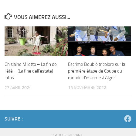
VOUS AIMEREZ AUSSI...
Ghislaine Miletto – La fin de
Escrime Doublé tricolore sur la
l’été – (La fine dell’estate)
première étape de Coupe du
infos
monde d’escrime à Alger
27 AVRIL 2024
15 NOVEMBRE 2022
SUIVRE :
ARTICLE SUIVANT