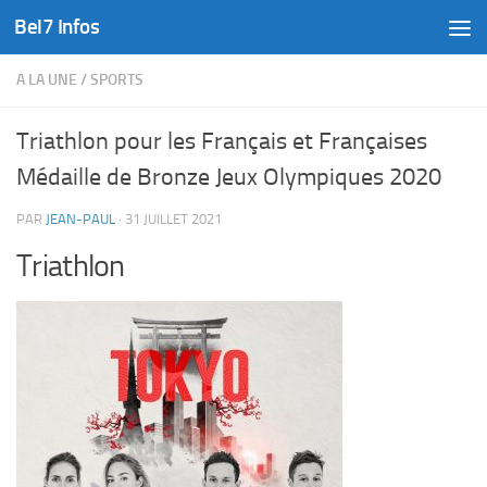
Bel7 Infos
Skip to content
A LA UNE
/
SPORTS
Triathlon pour les Français et Françaises
Médaille de Bronze Jeux Olympiques 2020
PAR
JEAN-PAUL
·
31 JUILLET 2021
Triathlon