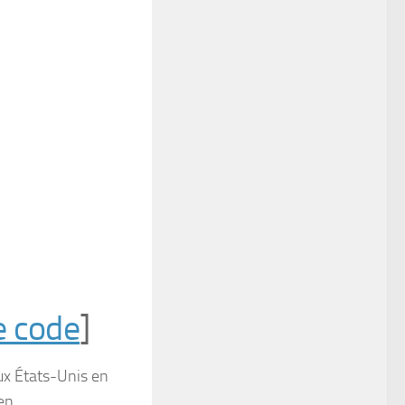
e code
]
ux États-Unis en
en.