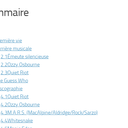
mmaire
emière vie
rrière musicale
2.1
Émeute silencieuse
2.2
Ozzy Osbourne
2.3
Quiet Riot
e Guess Who
scographie
4.1
Quiet Riot
4.2
Ozzy Osbourne
4.3
M.A.R.S. (MacAlpine/Aldridge/Rock/Sarzo)
4.4
Whitesnake