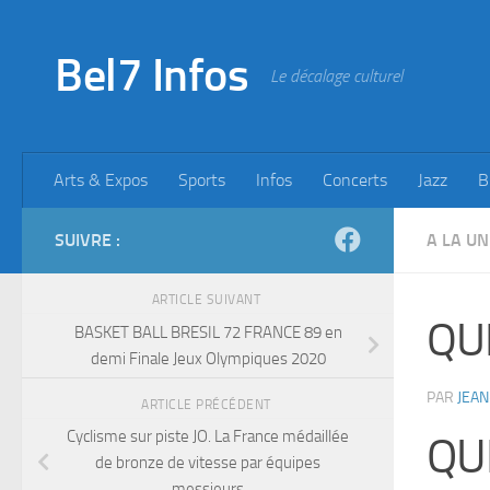
Skip to content
Bel7 Infos
Le décalage culturel
Arts & Expos
Sports
Infos
Concerts
Jazz
B
SUIVRE :
A LA UN
ARTICLE SUIVANT
QUI
BASKET BALL BRESIL 72 FRANCE 89 en
demi Finale Jeux Olympiques 2020
PAR
JEAN
ARTICLE PRÉCÉDENT
Cyclisme sur piste JO. La France médaillée
QU
de bronze de vitesse par équipes
messieurs