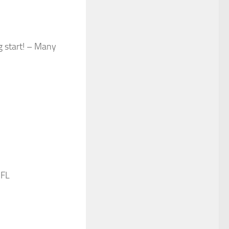
g start! – Many
 FL