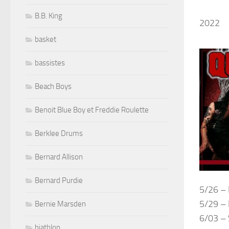
B.B. King
2022
basket
bassistes
Beach Boys
Benoit Blue Boy et Freddie Roulette
Berklee Drums
Bernard Allison
Bernard Purdie
5/26 –
5/29 – 
Bernie Marsden
6/03 – 
biathlon