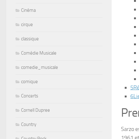
Cinéma
cirque
classique
Comédie Musicale
comedie_musicale
comique
5
Ré
6
Li
Concerts
Pre
Cornell Dupree
Country
Sarzo e
1961 et
Country Rock