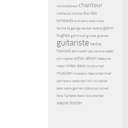
chanteur
rock bootleneck
duc des
chanteuse
coltrane
lombards
erick bamy
expo music
glenn
femme de george harrison
festival
hughes
golf drouot
groupe
guiariste
guitariste
herbie
hancock
janny loseth
jazz
joe louis walker
luther allison
john coghlan
Maalouma
miles davis
malien
murali coryell
musicien
musiciens
nilaja
norbert krief
pat travers
restaurant
rock
roy haynes
salon
sandy gennaro
status quo
sunset
Paris
Taj Mahal
titanic
tony sheridan
wayne shorter