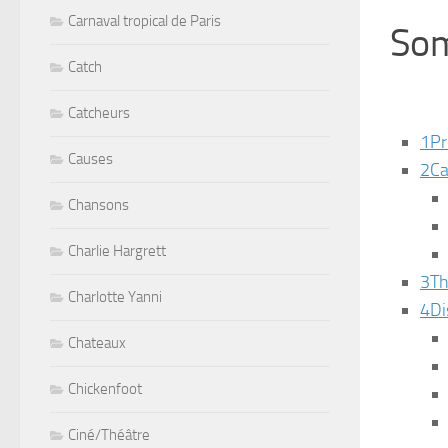
Carnaval tropical de Paris
So
Catch
Catcheurs
1
Pr
Causes
2
Ca
Chansons
Charlie Hargrett
3
Th
Charlotte Yanni
4
Di
Chateaux
Chickenfoot
Ciné/Théâtre