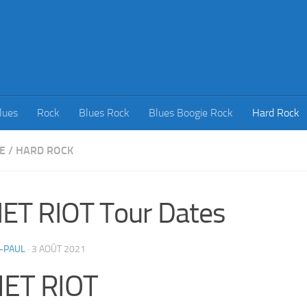
lues
Rock
Blues Rock
Blues Boogie Rock
Hard Rock
E
/
HARD ROCK
ET RIOT Tour Dates
-PAUL
·
3 AOÛT 2021
IET RIOT