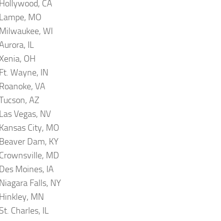
Hollywood, CA
 Lampe, MO
Milwaukee, WI
Aurora, IL
Xenia, OH
Ft. Wayne, IN
 Roanoke, VA
Tucson, AZ
Las Vegas, NV
Kansas City, MO
 Beaver Dam, KY
Crownsville, MD
Des Moines, IA
Niagara Falls, NY
Hinkley, MN
t. Charles, IL