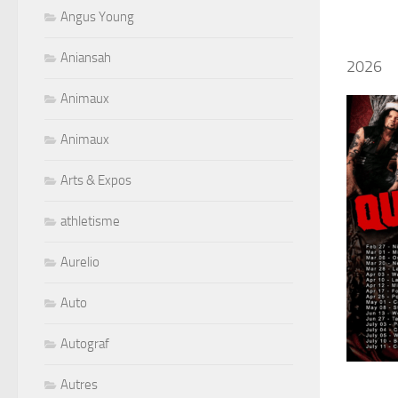
Angus Young
Aniansah
2026
Animaux
Animaux
Arts & Expos
athletisme
Aurelio
Auto
Autograf
Autres