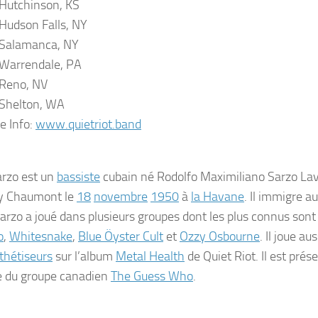
Hutchinson, KS
Hudson Falls, NY
 Salamanca, NY
Warrendale, PA
 Reno, NV
Shelton, WA
e Info:
www.quietriot.band
arzo
est un
bassiste
cubain né Rodolfo Maximiliano Sarzo Lavi
 y Chaumont le
18
novembre
1950
à
la Havane
. Il immigre a
arzo a joué dans plusieurs groupes dont les plus connus son
o
,
Whitesnake
,
Blue Öyster Cult
et
Ozzy Osbourne
. Il joue aus
thétiseurs
sur l’album
Metal Health
de Quiet Riot. Il est pré
e du groupe canadien
The Guess Who
.