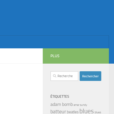
PLUS
Rechercher :
ÉTIQUETTES
adam bomb
amar sundy
blues
batteur
beatles
blues