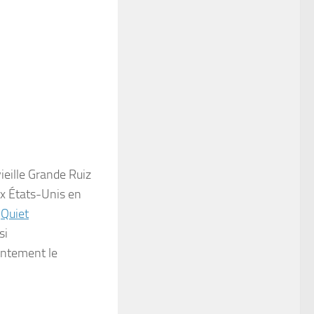
eille Grande Ruiz
ux États-Unis en
t
Quiet
si
sentement le