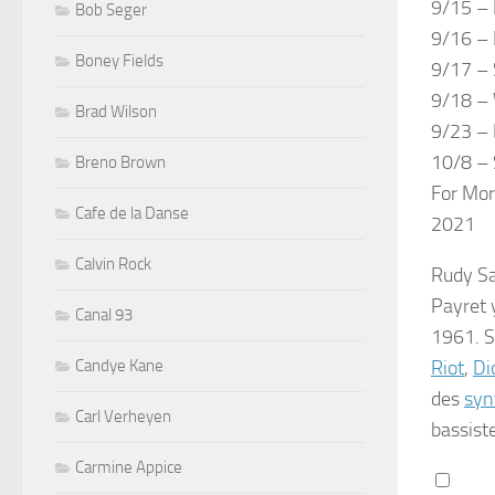
9/15 – 
Bob Seger
9/16 – 
Boney Fields
9/17 –
9/18 – 
Brad Wilson
9/23 –
10/8 – 
Breno Brown
For Mor
Cafe de la Danse
2021
Calvin Rock
Rudy S
Payret
Canal 93
1961. S
Riot
,
Di
Candye Kane
des
syn
Carl Verheyen
bassist
Carmine Appice