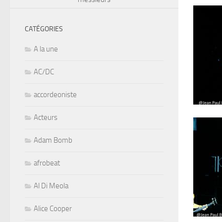
CATÉGORIES
A la une
AC/DC
accordeoniste
Acteurs
Adam Bomb
afrobeat
Al Di Meola
Alice Cooper