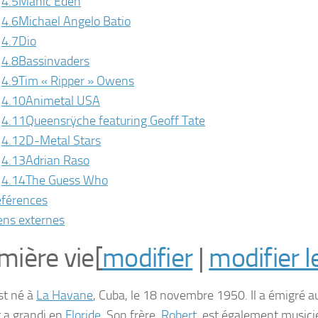
4.5
Manic Eden
4.6
Michael Angelo Batio
4.7
Dio
4.8
Bassinvaders
4.9
Tim « Ripper » Owens
4.10
Animetal USA
4.11
Queensrÿche featuring Geoff Tate
4.12
D-Metal Stars
4.13
Adrian Raso
4.14
The Guess Who
férences
ens externes
mière vie
[
modifier
|
modifier l
st né à
La Havane
, Cuba, le 18 novembre 1950. Il a émigré a
 a grandi en
Floride
. Son frère,
Robert
, est également musici