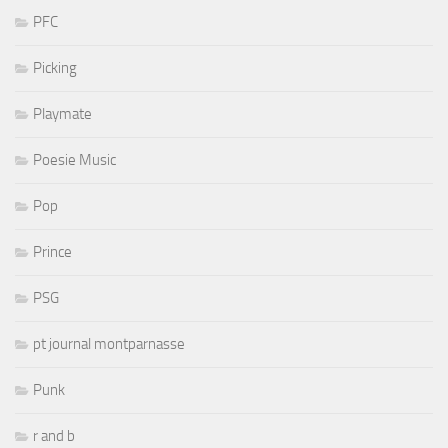
PFC
Picking
Playmate
Poesie Music
Pop
Prince
PSG
pt journal montparnasse
Punk
r and b