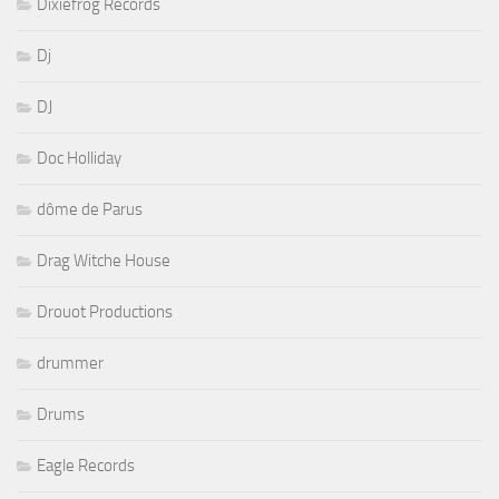
Dixiefrog Records
Dj
DJ
Doc Holliday
dôme de Parus
Drag Witche House
Drouot Productions
drummer
Drums
Eagle Records