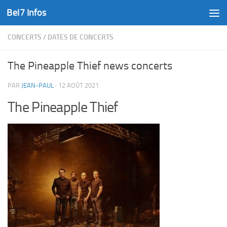
Bel7 Infos
Skip to content
CONCERTS
/
DATES DE CONCERTS
The Pineapple Thief news concerts
PAR
JEAN-PAUL
·
12 AOÛT 2021
The Pineapple Thief