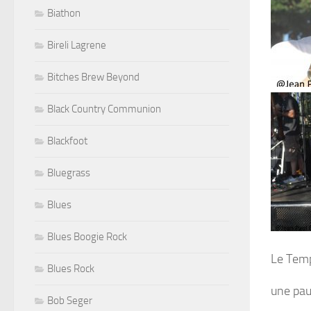
Biathon
Bireli Lagrene
Bitches Brew Beyond
Black Country Communion
Blackfoot
Bluegrass
Blues
Blues Boogie Rock
Le Temp
Blues Rock
une pau
Bob Seger