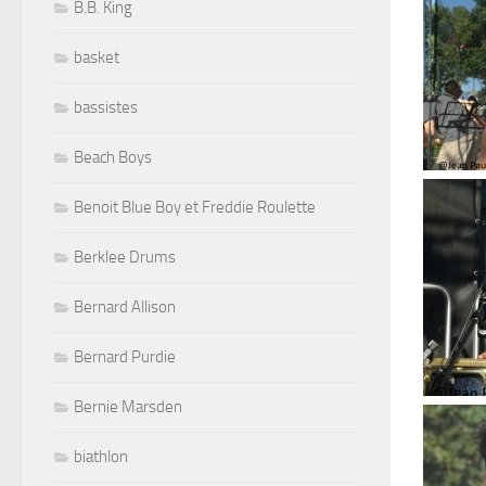
B.B. King
basket
bassistes
Beach Boys
Benoit Blue Boy et Freddie Roulette
Berklee Drums
Bernard Allison
Bernard Purdie
Bernie Marsden
biathlon