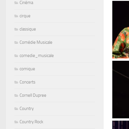
Cinéma
cirque
classique
Comédie Musicale
comedie_musicale
comique
Concerts
Cornell Dupree
Country
Country Rock