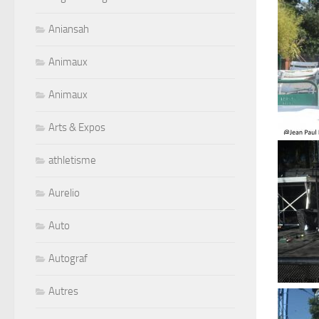
Aniansah
Animaux
Animaux
Arts & Expos
athletisme
Aurelio
Auto
Autograf
Autres