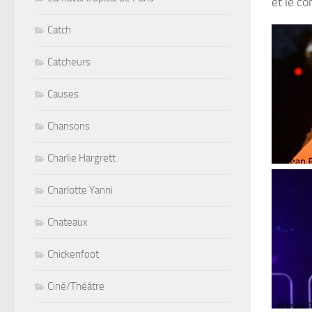
et le c
Catch
Catcheurs
Causes
Chansons
Charlie Hargrett
Charlotte Yanni
Chateaux
Chickenfoot
Ciné/Théâtre