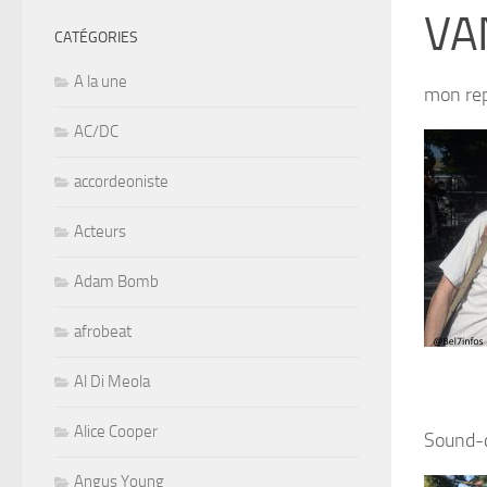
VA
CATÉGORIES
A la une
mon rep
AC/DC
accordeoniste
Acteurs
Adam Bomb
afrobeat
Al Di Meola
Alice Cooper
Sound-c
Angus Young