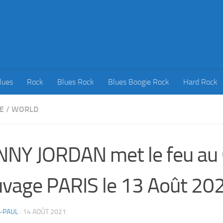
lues
Rock
Blues Rock
Blues Boogie Rock
Hard Rock
E
/
WORLD
NY JORDAN met le feu au 
vage PARIS le 13 Août 20
-PAUL
·
14 AOÛT 2021