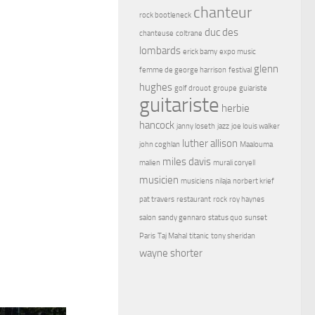
chanteur
rock bootleneck
duc des
chanteuse
coltrane
lombards
erick bamy
expo music
glenn
femme de george harrison
festival
hughes
golf drouot
groupe
guiariste
guitariste
herbie
hancock
janny loseth
jazz
joe louis walker
luther allison
john coghlan
Maalouma
miles davis
malien
murali coryell
musicien
musiciens
nilaja
norbert krief
pat travers
restaurant
rock
roy haynes
salon
sandy gennaro
status quo
sunset
Paris
Taj Mahal
titanic
tony sheridan
wayne shorter