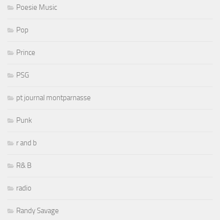
Poesie Music
Pop
Prince
PSG
pt journal montparnasse
Punk
r and b
R& B
radio
Randy Savage