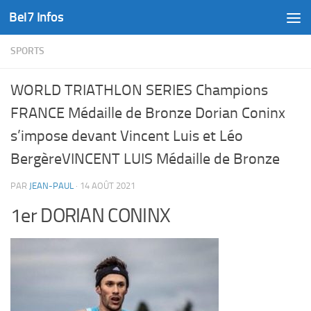
Bel7 Infos
Skip to content
SPORTS
WORLD TRIATHLON SERIES Champions
FRANCE Médaille de Bronze Dorian Coninx
s’impose devant Vincent Luis et Léo
BergèreVINCENT LUIS Médaille de Bronze
PAR
JEAN-PAUL
·
14 AOÛT 2021
1er DORIAN CONINX