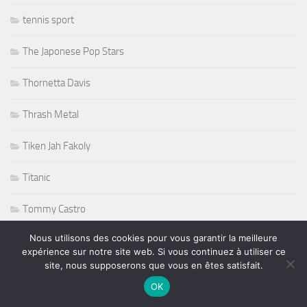
tennis sport
The Japonese Pop Stars
Thornetta Davis
Thrash Metal
Tiken Jah Fakoly
Titanic
Tommy Castro
Nous utilisons des cookies pour vous garantir la meilleure
Tommy Shaw
expérience sur notre site web. Si vous continuez à utiliser ce
site, nous supposerons que vous en êtes satisfait.
Tony Martin
OK
Tony Sheridan