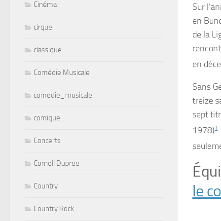
Cinéma
Sur l’a
en Bund
cirque
de la Li
rencont
classique
en
déc
Comédie Musicale
Sans Ge
comedie_musicale
treize s
sept ti
comique
1978)
1
Concerts
seuleme
Cornell Dupree
Équi
Country
le c
Country Rock