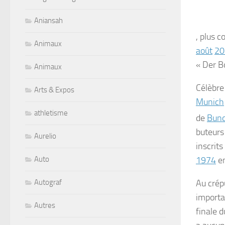
Aniansah
, plus
Animaux
août
20
« Der B
Animaux
Célèbre
Arts & Expos
Munich
athletisme
de
Bund
buteurs
Aurelio
inscrits
1974
en
Auto
Au crépu
Autograf
importa
Autres
finale 