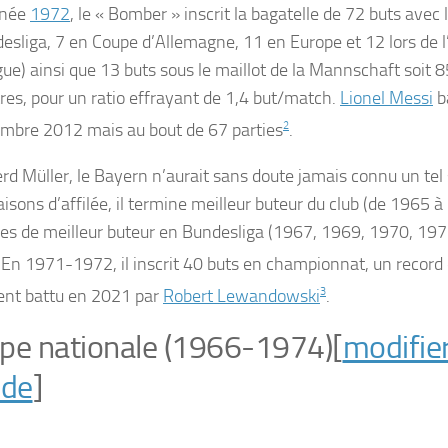
nnée
1972
, le « Bomber » inscrit la bagatelle de 72 buts avec
esliga, 7 en Coupe d’Allemagne, 11 en Europe et 12 lors de l
gue) ainsi que 13 buts sous le maillot de la Mannschaft soit 8
res, pour un ratio effrayant de 1,4 but/match.
Lionel Messi
b
embre 2012
mais au bout de 67 parties
2
.
rd Müller, le Bayern n’aurait sans doute jamais connu un te
aisons d’affilée, il termine meilleur buteur du club (de 1965 
tres de meilleur buteur en Bundesliga (1967, 1969, 1970, 19
. En 1971-1972, il inscrit 40 buts en championnat, un record 
nt battu en 2021 par
Robert Lewandowski
3
.
pe nationale (1966-1974)
[
modifie
ode
]