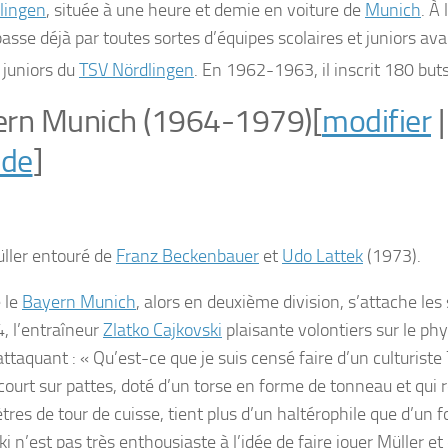
lingen
, située à une heure et demie en voiture de
Munich
. À
asse déjà par toutes sortes d’équipes scolaires et juniors ava
 juniors du
TSV Nördlingen
. En 1962-1963, il inscrit 180 but
ern Munich (1964-1979)
[
modifier
ode
]
ller entouré de
Franz Beckenbauer
et
Udo Lattek
(1973).
 le
Bayern Munich
, alors en deuxième division, s’attache les
, l’entraîneur
Zlatko Cajkovski
plaisante volontiers sur le ph
attaquant :
« Qu’est-ce que je suis censé faire d’un culturiste 
 court sur pattes, doté d’un torse en forme de tonneau et qui 
res de tour de cuisse, tient plus d’un haltérophile que d’un f
i n’est pas très enthousiaste à l’idée de faire jouer Müller et 