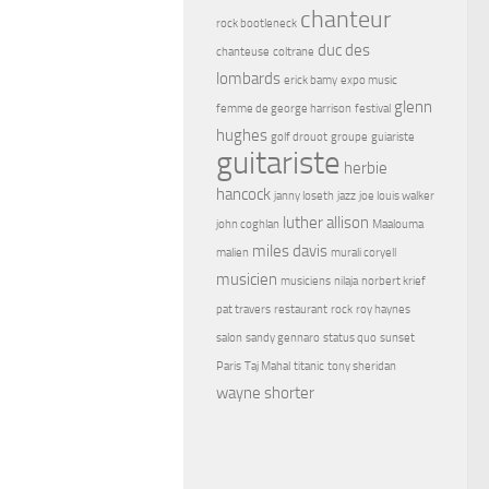
chanteur
rock bootleneck
duc des
chanteuse
coltrane
lombards
erick bamy
expo music
glenn
femme de george harrison
festival
hughes
golf drouot
groupe
guiariste
guitariste
herbie
hancock
janny loseth
jazz
joe louis walker
luther allison
john coghlan
Maalouma
miles davis
malien
murali coryell
musicien
musiciens
nilaja
norbert krief
pat travers
restaurant
rock
roy haynes
salon
sandy gennaro
status quo
sunset
Paris
Taj Mahal
titanic
tony sheridan
wayne shorter