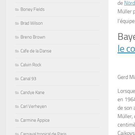
de
Nörd
Boney Fields
Müller p
l’équipe
Brad Wilson
Bay
Breno Brown
le c
Cafe de la Danse
Calvin Rock
Gerd Mü
Canal 93
Lorsque
Candye Kane
en 1964
Carl Verheyen
de son 
Müller,
Carmine Appice
centimèt
Cajkovsk
Carnaval tropical de Paris