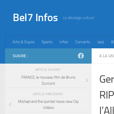
Skip to content
Bel7 Infos
Le décalage culturel
Arts & Expos
Sports
Infos
Concerts
Jazz
B
SUIVRE :
A LA UN
ARTICLE SUIVANT
Ger
FRANCE, le nouveau film de Bruno
Dumont
RIP
ARTICLE PRÉCÉDENT
Michael and the quintet news new Clip
l’A
Vidéos