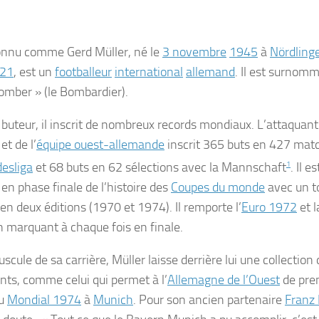
 connu comme
Gerd Müller
, né le
3 novembre
1945
à
Nördling
21
, est un
footballeur
international
allemand
. Il est surnom
omber » (le
Bombardier
).
 buteur, il inscrit de nombreux records mondiaux. L’attaquan
et de l’
équipe ouest-allemande
inscrit 365 buts en 427 mat
esliga
et 68 buts en 62 sélections avec la
Mannschaft
1
. Il e
 en phase finale de l’histoire des
Coupes du monde
avec un to
 en deux éditions (1970 et 1974). Il remporte l’
Euro 1972
et 
 marquant à chaque fois en finale.
scule de sa carrière, Müller laisse derrière lui une collection
nts, comme celui qui permet à l’
Allemagne de l’Ouest
de pre
du
Mondial 1974
à
Munich
. Pour son ancien partenaire
Franz