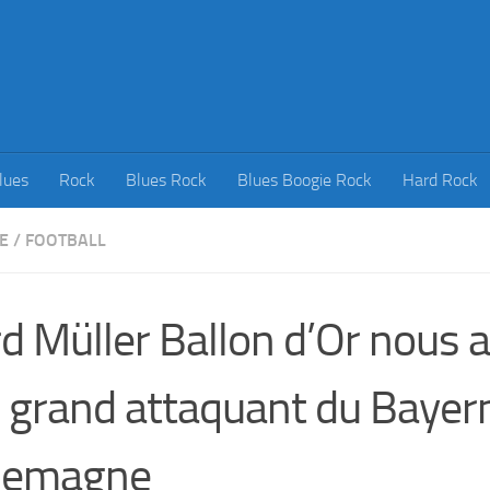
lues
Rock
Blues Rock
Blues Boogie Rock
Hard Rock
E
/
FOOTBALL
d Müller Ballon d’Or nous a
 grand attaquant du Bayern
llemagne