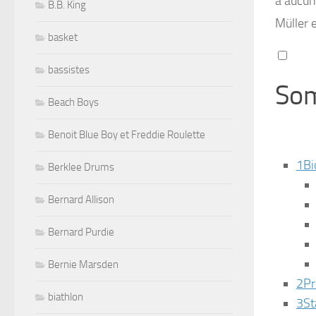
a aucun
B.B. King
Müller e
basket
bassistes
So
Beach Boys
Benoit Blue Boy et Freddie Roulette
1
Bi
Berklee Drums
Bernard Allison
Bernard Purdie
Bernie Marsden
2
Pr
biathlon
3
St