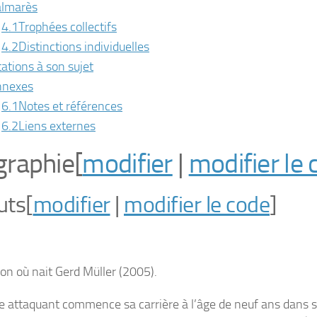
lmarès
4.1
Trophées collectifs
4.2
Distinctions individuelles
tations à son sujet
nnexes
6.1
Notes et références
6.2
Liens externes
graphie
[
modifier
|
modifier le 
uts
[
modifier
|
modifier le code
]
on où nait Gerd Müller (2005).
de attaquant commence sa carrière à l’âge de neuf ans dans sa