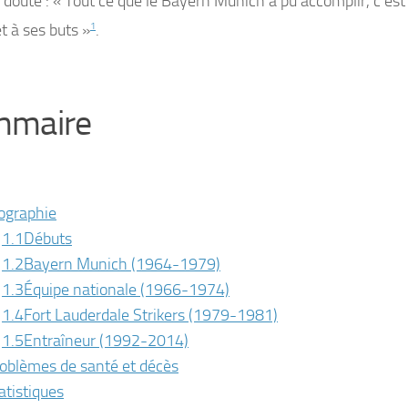
 doute :
« Tout ce que le Bayern Munich a pu accomplir, c’est
t à ses buts »
1
.
mmaire
ographie
1.1
Débuts
1.2
Bayern Munich (1964-1979)
1.3
Équipe nationale (1966-1974)
1.4
Fort Lauderdale Strikers (1979-1981)
1.5
Entraîneur (1992-2014)
oblèmes de santé et décès
atistiques