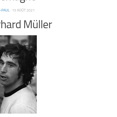
-PAUL
·
15 AOÛT 2021
hard Müller