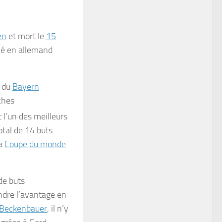
en
et mort le
15
mé en allemand
t du
Bayern
ches
st l’un des meilleurs
tal de 14 buts
la
Coupe du monde
 de buts
ndre l’avantage en
 Beckenbauer
, il n’y