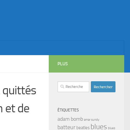
PLUS
Rechercher :
 quittés
 et de
ÉTIQUETTES
adam bomb
amar sundy
blues
batteur
beatles
blues