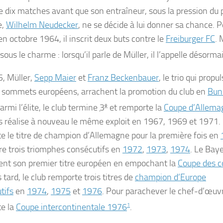
e dix matches avant que son entraîneur, sous la pression du 
e,
Wilhelm Neudecker
, ne se décide à lui donner sa chance. 
 en
octobre 1964
, il inscrit deux buts contre le
Freiburger FC
.
ous le charme : lorsqu’il parle de Müller, il l’appelle désorma
, Müller,
Sepp Maier
et
Franz Beckenbauer
, le trio qui prop
s sommets européens, arrachent la promotion du club en
Bun
armi l’élite, le club termine
3
e
et remporte la
Coupe d’Allema
s réalise à nouveau le même exploit en 1967, 1969 et 1971
e le titre de champion d’Allemagne pour la première fois en
re trois triomphes consécutifs en
1972
,
1973
,
1974
. Le Bay
nt son premier titre européen en empochant la
Coupe des 
 tard, le club remporte trois titres de
champion d’Europe
tifs
en
1974
,
1975
et
1976
. Pour parachever le chef-d’œuvr
e la
Coupe intercontinentale 1976
1
.