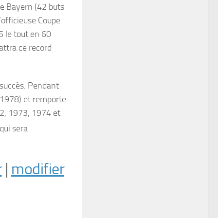
 le Bayern (42 buts
’officieuse Coupe
5 le tout en 60
attra ce record
l succès. Pendant
à 1978) et remporte
72, 1973, 1974 et
qui sera
r
|
modifier