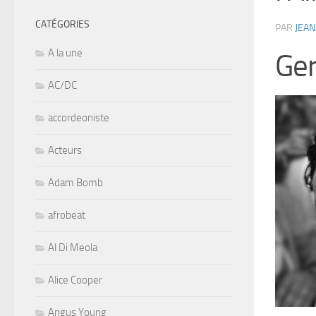
CATÉGORIES
PAR
JEAN
A la une
Ger
AC/DC
accordeoniste
Acteurs
Adam Bomb
afrobeat
Al Di Meola
Alice Cooper
Angus Young