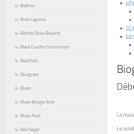
4
Pa
Biathon
Bireli Lagrene
5
Ci
Bitches Brew Beyond
6
A
Black Country Communion
Blackfoot
Bio
Bluegrass
Déb
Blues
Blues Boogie Rock
La mais
Blues Rock
Le soli
Bob Seger