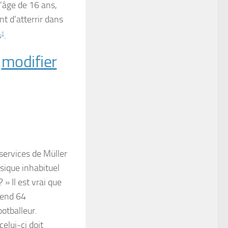
 l’âge de 16 ans,
nt d’atterrir dans
s
1
.
|
modifier
 services de Müller
ysique inhabituel
? »
Il est vrai que
rend 64
ootballeur.
celui-ci doit