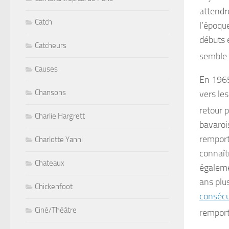
attendr
Catch
l’époqu
débuts
Catcheurs
semble s
Causes
En 1965
Chansons
vers le
retour p
Charlie Hargrett
bavaroi
remport
Charlotte Yanni
connaît
Chateaux
égaleme
ans plus
Chickenfoot
consécu
Ciné/Théâtre
remport