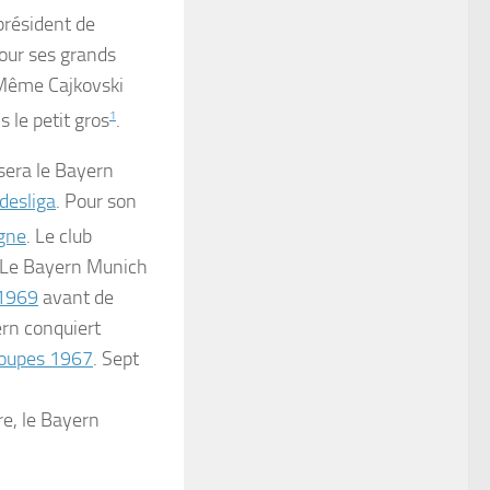
président de
Pour ses grands
 Même Cajkovski
is
le petit gros
1
.
ulsera le Bayern
desliga
. Pour son
gne
. Le club
. Le Bayern Munich
1969
avant de
ern conquiert
coupes 1967
. Sept
e, le Bayern