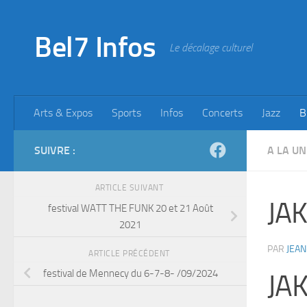
Skip to content
Bel7 Infos
Le décalage culturel
Arts & Expos
Sports
Infos
Concerts
Jazz
B
SUIVRE :
A LA UN
ARTICLE SUIVANT
JAK
festival WATT THE FUNK 20 et 21 Août
2021
PAR
JEAN
ARTICLE PRÉCÉDENT
festival de Mennecy du 6-7-8- /09/2024
JA