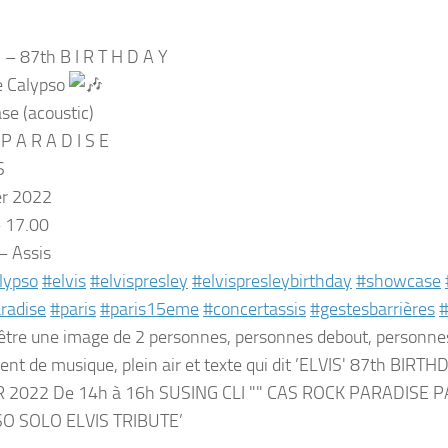
S – 87th B I R T H D A Y
e Calypso
e (acoustic)
 P A R A D I S E
S
er 2022
 17.00
 – Assis
lypso
#elvis
#elvispresley
#elvispresleybirthday
#showcase
radise
#paris
#paris15eme
#concertassis
#gestesbarrières
#