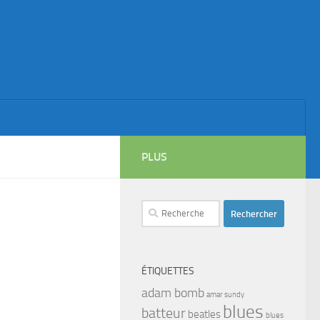
PLUS
Rechercher :
ÉTIQUETTES
adam bomb
amar sundy
blues
batteur
beatles
blues