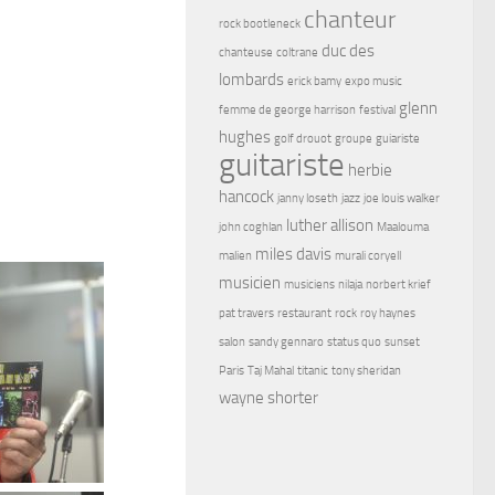
chanteur
rock bootleneck
duc des
chanteuse
coltrane
lombards
erick bamy
expo music
glenn
femme de george harrison
festival
hughes
golf drouot
groupe
guiariste
guitariste
herbie
hancock
janny loseth
jazz
joe louis walker
luther allison
john coghlan
Maalouma
miles davis
malien
murali coryell
musicien
musiciens
nilaja
norbert krief
pat travers
restaurant
rock
roy haynes
salon
sandy gennaro
status quo
sunset
Paris
Taj Mahal
titanic
tony sheridan
wayne shorter