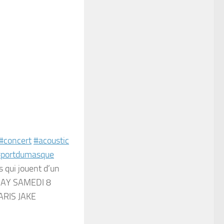
#concert
#acoustic
portdumasque