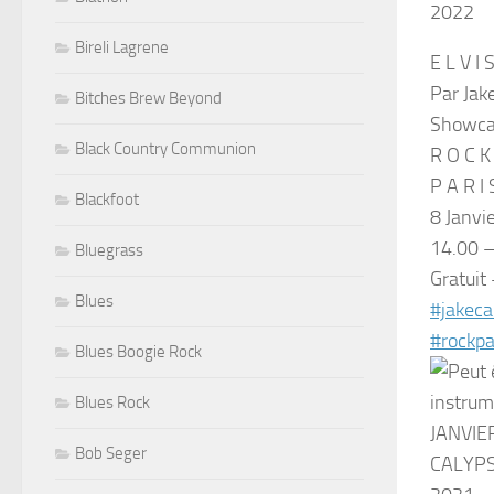
2022
Bireli Lagrene
E L V I 
Par Jak
Bitches Brew Beyond
Showcas
Black Country Communion
R O C K
P A R I 
Blackfoot
8 Janvi
14.00 –
Bluegrass
Gratuit
Blues
#jakeca
#rockpa
Blues Boogie Rock
Blues Rock
Bob Seger