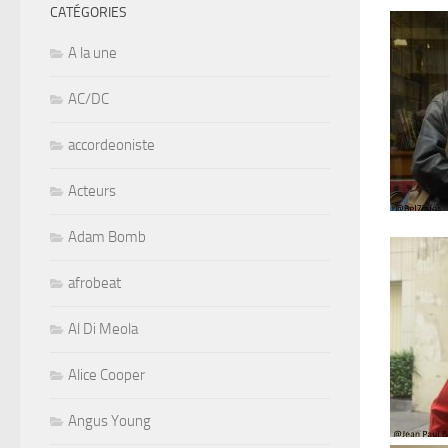
CATÉGORIES
A la une
AC/DC
accordeoniste
Acteurs
Adam Bomb
afrobeat
Al Di Meola
Alice Cooper
Angus Young