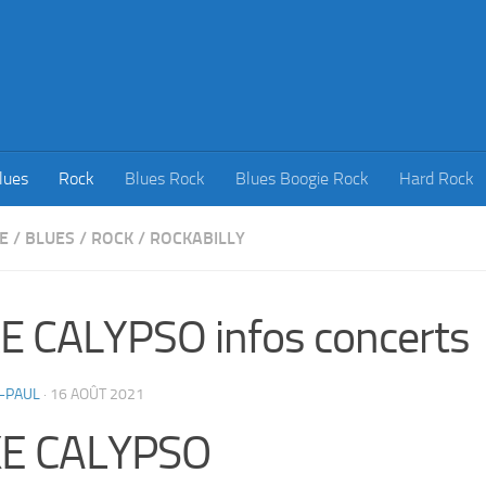
lues
Rock
Blues Rock
Blues Boogie Rock
Hard Rock
E
/
BLUES
/
ROCK
/
ROCKABILLY
E CALYPSO infos concerts
-PAUL
·
16 AOÛT 2021
KE CALYPSO