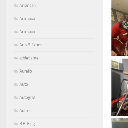
Aniansah
Animaux
Animaux
Arts & Expos
athletisme
Aurelio
Auto
Autograf
Autres
B.B. King