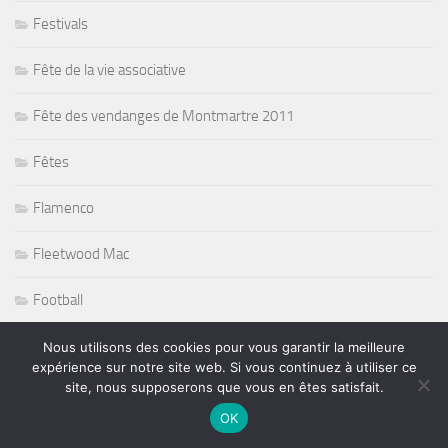
Festivals
Fête de la vie associative
Fête des vendanges de Montmartre 2011
Fêtes
Flamenco
Fleetwood Mac
Football
football pfc
Nous utilisons des cookies pour vous garantir la meilleure
expérience sur notre site web. Si vous continuez à utiliser ce
site, nous supposerons que vous en êtes satisfait.
Funk
OK
futsal