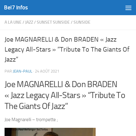
Bel7 Infos
Skip to content
A LA UNE
/
JAZZ
/
SUNSET SUNSIDE
/
SUNSIDE
Joe MAGNARELLI & Don BRADEN « Jazz
Legacy All-Stars » “Tribute To The Giants Of
Jazz”
PAR
JEAN-PAUL
·
24 AOÛT 2021
Joe MAGNARELLI & Don BRADEN
« Jazz Legacy All-Stars » “Tribute To
The Giants Of Jazz”
Joe Magnarelli – trompette ;