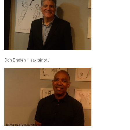
Don Braden – sax ténor ;