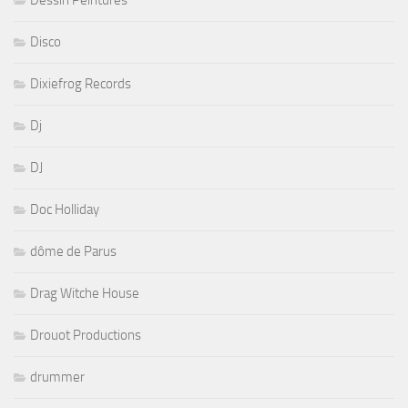
Dessin Peintures
Disco
Dixiefrog Records
Dj
DJ
Doc Holliday
dôme de Parus
Drag Witche House
Drouot Productions
drummer