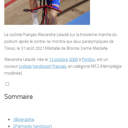
Le cycliste français Alexandre Léauté sur la troisième marche du
podium après le contre-la-montre aux Jeux paralympiques de
Tokyo, le 31 août 2021.Médaille de Bronze 3 eme Médaille
Alexandre Léauté
, née le
12 octobre
2000
à
Pontivy
, est un
coureur
cycliste
handisport
français
, en catégorie MC2 (Hémiplégie
modérée).
Sommaire
1
Biographie
2
Palmarès handisport