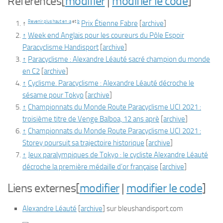
Références
[
modifier
|
modifier le code
]
Revenir plus haut en :
a
et
b
↑
Prix Étienne Fabre
[
archive
]
↑
Week end Anglais pour les coureurs du Pôle Espoir
Paracyclisme Handisport
[
archive
]
↑
Paracyclisme : Alexandre Léauté sacré champion du monde
en C2
[
archive
]
↑
Cyclisme. Paracyclisme : Alexandre Léauté décroche le
sésame pour Tokyo
[
archive
]
↑
Championnats du Monde Route Paracyclisme UCI 2021 :
troisième titre de Venge Balboa, 12 ans aprè
[
archive
]
↑
Championnats du Monde Route Paracyclisme UCI 2021 :
Storey poursuit sa trajectoire historique
[
archive
]
↑
Jeux paralympiques de Tokyo : le cycliste Alexandre Léauté
décroche la première médaille d’or française
[
archive
]
Liens externes
[
modifier
|
modifier le code
]
Alexandre Léauté
[
archive
]
sur bleushandisport.com