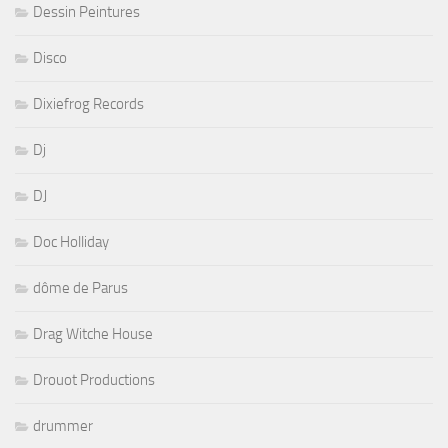
Dessin Peintures
Disco
Dixiefrog Records
Dj
DJ
Doc Holliday
dôme de Parus
Drag Witche House
Drouot Productions
drummer