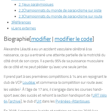
2.1
Jeux paralympiques
2.2
Championnats du monde de paracyclisme sur piste
2.3
Championnats du monde de paracyclisme sur route
3
Références
4
Liens externes
Biographie
[
modifier
|
modifier le code
]
Alexandre Léauté a eu un accident vasculaire cérébral à sa
naissance, ce qui a entrainé une atteinte partielle de la motricité du
côté droit de son corps. Il a perdu 95% de sa puissance musculaire
de ce côté et ne peut pédaler qu’avec une seule jambe.
Il prend part à ses premières compétitions à 14 ans en rejoignant le
club de VCP
Loudéac
et commence la compétition sur route avec
1
les valides
. À l’âge de 17 ans, il s’engage dans les courses handi-
sport avec des succès et rehoint la section handisport de l’
URT Vélo
64
[
archive
]
, le club d’
Urt
dans les
Pyrénées-Atlantiques
.