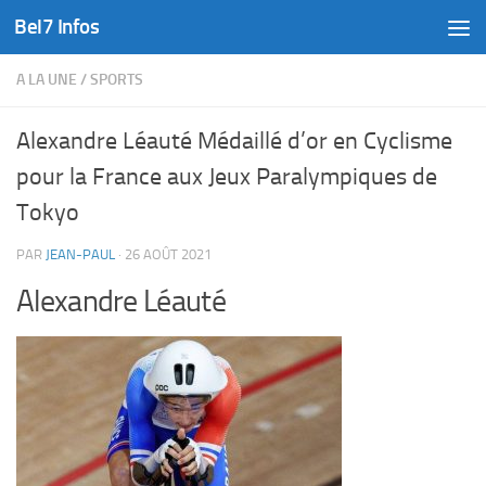
Bel7 Infos
Skip to content
A LA UNE
/
SPORTS
Alexandre Léauté Médaillé d’or en Cyclisme
pour la France aux Jeux Paralympiques de
Tokyo
PAR
JEAN-PAUL
·
26 AOÛT 2021
Alexandre Léauté