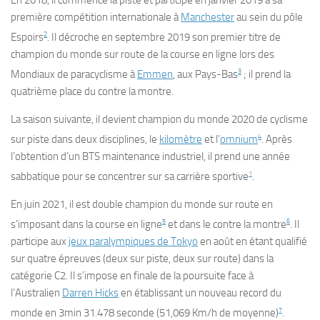
En 2018, il commence la piste et participe en janvier 2019 à sa
première compétition internationale à
Manchester
au sein du pôle
2
Espoirs
. Il décroche en septembre 2019 son premier titre de
champion du monde sur route de la course en ligne lors des
3
Mondiaux de paracyclisme à
Emmen
, aux Pays-Bas
; il prend la
quatrième place du contre la montre.
La saison suivante, il devient champion du monde 2020 de cyclisme
4
sur piste dans deux disciplines, le
kilomètre
et l’
omnium
. Après
l’obtention d’un BTS maintenance industriel, il prend une année
1
sabbatique pour se concentrer sur sa carrière sportive
.
En juin 2021, il est double champion du monde sur route en
5
6
s’imposant dans la course en ligne
et dans le contre la montre
. Il
participe aux
jeux paralympiques de Tokyo
en août en étant qualifié
sur quatre épreuves (deux sur piste, deux sur route) dans la
catégorie C2. Il s’impose en finale de la poursuite face à
l’Australien
Darren Hicks
en établissant un nouveau record du
7
monde en 3min 31.478 seconde (51,069 Km/h de moyenne)
.