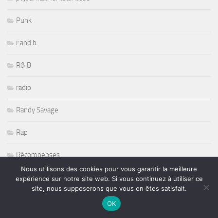
Punk
r and b
R& B
radio
Randy Savage
Rap
Récompenses
Nous utilisons des cookies pour vous garantir la meilleure
Reggae
expérience sur notre site web. Si vous continuez à utiliser ce
site, nous supposerons que vous en êtes satisfait.
Reportages
OK