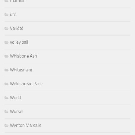
triathlon
ufc
Variété
volley ball
Whisbone Ash
Whitesnake
Widespread Panic
World
Wursel
Wynton Marsalis