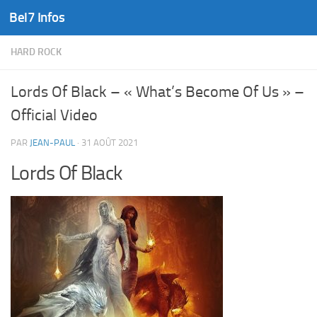
Bel7 Infos
Skip to content
HARD ROCK
Lords Of Black – « What’s Become Of Us » –
Official Video
PAR
JEAN-PAUL
·
31 AOÛT 2021
Lords Of Black