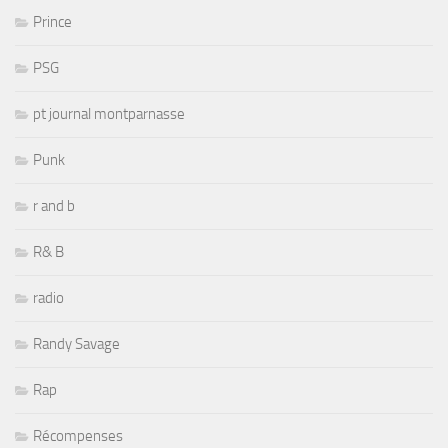
Prince
PSG
pt journal montparnasse
Punk
r and b
R& B
radio
Randy Savage
Rap
Récompenses