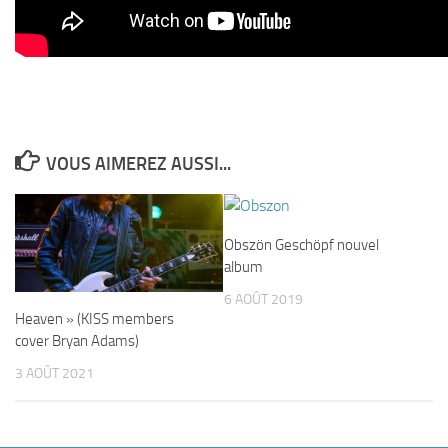
VOUS AIMEREZ AUSSI...
Obszön Geschöpf nouvel
album
6 AOÛT 2019
Heaven » (KISS members
cover Bryan Adams)
3 AOÛT 2021