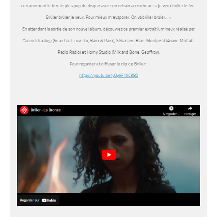
certainement le titre le plus pop du disque avec son refrain accrocheur : «
Je veux briller le feu.
Brûler brûler je veux. Pour mieux m’évaporer. On va briller brûler… »
En attendant la sortie de son nouvel album, découvrez ce premier extrait lumineux réalisé par
Yannick Rastogi (Sean Paul, Tove Lo, Banx & Ranx), Sébastien Blais-Montpetit (Ariane Moffatt,
Radio Radio) et Homy Studio (Milk and Bone, Geoffroy).
Pour regarder et diffuser le clip de Briller :
https://youtu.be/y0yeF1hCK80