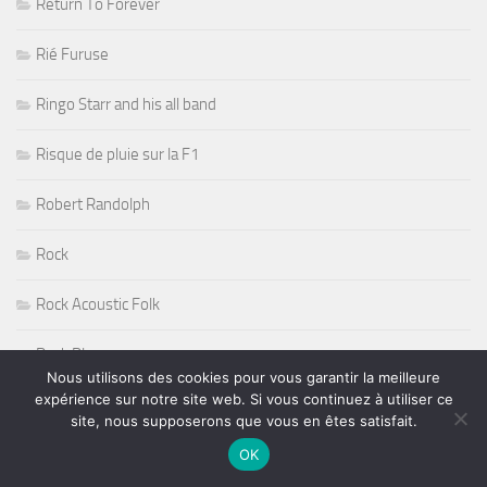
Return To Forever
Rié Furuse
Ringo Starr and his all band
Risque de pluie sur la F1
Robert Randolph
Rock
Rock Acoustic Folk
Rock Blues
Nous utilisons des cookies pour vous garantir la meilleure
expérience sur notre site web. Si vous continuez à utiliser ce
Rock Guitare
site, nous supposerons que vous en êtes satisfait.
Rock n' Roll
OK