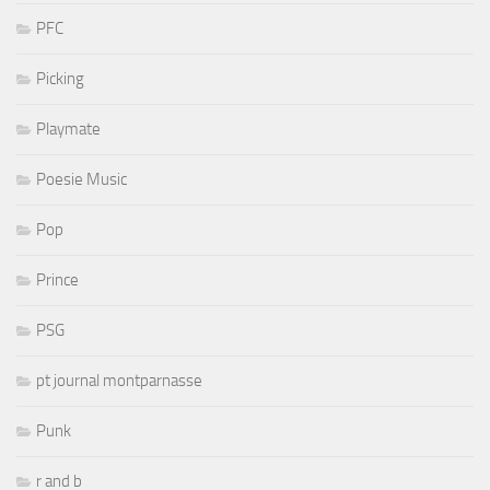
PFC
Picking
Playmate
Poesie Music
Pop
Prince
PSG
pt journal montparnasse
Punk
r and b