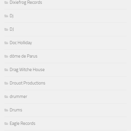
Dixiefrog Records
Dj
DJ
Doc Holliday
dôme de Parus
Drag Witche House
Drouot Productions
drummer
Drums
Eagle Records