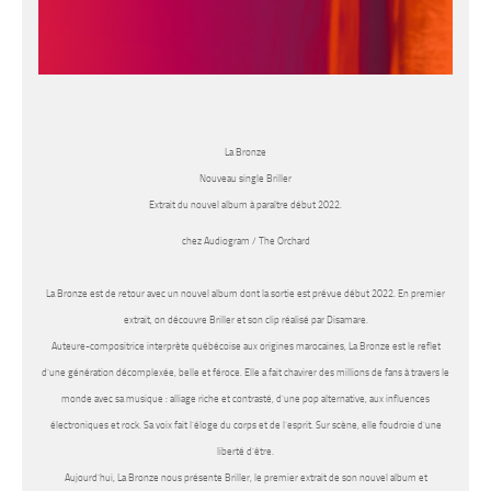
La Bronze
Nouveau single Briller
Extrait du nouvel album à paraître début 2022.
chez Audiogram / The Orchard
La Bronze
est de retour avec un nouvel album dont la sortie est prévue début 2022. En premier
extrait, on découvre
Briller
et son clip réalisé par Disamare.
Auteure-compositrice interprète québécoise aux origines marocaines,
La Bronze
est le reflet
d’une génération décomplexée, belle et féroce. Elle a fait chavirer des millions de fans à travers le
monde avec sa musique : alliage riche et contrasté, d’une pop alternative, aux influences
électroniques et rock. Sa voix fait l’éloge du corps et de l’esprit. Sur scène, elle foudroie d’une
liberté d’être.
Aujourd’hui,
La Bronze
nous présente
Briller
, le premier extrait de son nouvel album et