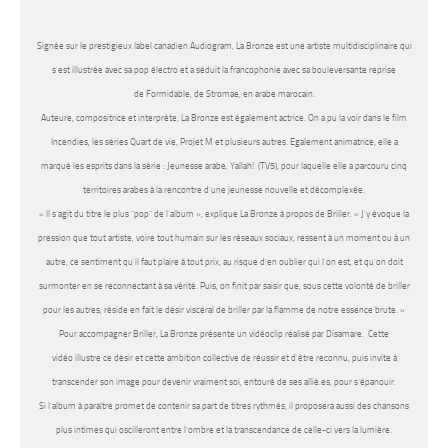
Signée sur le prestigieux label canadien Audiogram, La Bronze est une artiste multidisciplinaire qui
s’est illustrée avec sa pop électro et a séduit la francophonie avec sa bouleversante reprise
de Formidable, de Stromae, en arabe marocain.
Auteure, compositrice et interprète, La Bronze est également actrice. On a pu la voir dans le film
Incendies, les séries Quart de vie, Projet M et plusieurs autres. Egalement animatrice, elle a
marqué les esprits dans la série : Jeunesse arabe, Yallah! (TV5), pour laquelle elle a parcouru cinq
territoires arabes à la rencontre d’une jeunesse nouvelle et décomplexée.
« Il s’agit du titre le plus “pop” de l’album »,
explique La Bronze à propos de Briller
. « J’y évoque la
pression que tout artiste, voire tout humain sur les réseaux sociaux, ressent à un moment ou à un
autre, ce sentiment qu’il faut plaire à tout prix, au risque d’en oublier qui l’on est, et qu’on doit
surmonter en se reconnectant à sa vérité. Puis, on finit par saisir que, sous cette volonté de briller
pour les autres, réside en fait le désir viscéral de briller par la flamme de notre essence brute. »
Pour accompagner Briller, La Bronze présente un vidéoclip réalisé par Disamare. Cette
vidéo illustre ce désir et cette ambition collective de réussir et d’être reconnu, puis invite à
transcender son image pour devenir vraiment soi, entouré de ses allié.es, pour s’épanouir.
Si l’album à paraître promet de contenir sa part de titres rythmés, il proposera aussi des chansons
plus intimes qui oscilleront entre l’ombre et la transcendance de celle-ci vers la lumière.