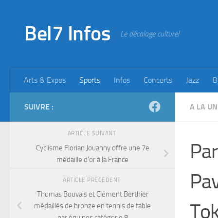
Skip to content
Bel7 Infos
Le décalage culturel
Arts & Expos
Sports
Infos
Concerts
Jazz
B
SUIVRE :
A LA UN
ARTICLE SUIVANT
Par
Cyclisme Florian Jouanny offre une 7e
médaille d’or à la France
Pav
ARTICLE PRÉCÉDENT
Thomas Bouvais et Clément Berthier
To
médaillés de bronze en tennis de table
par équipes catégorie 8