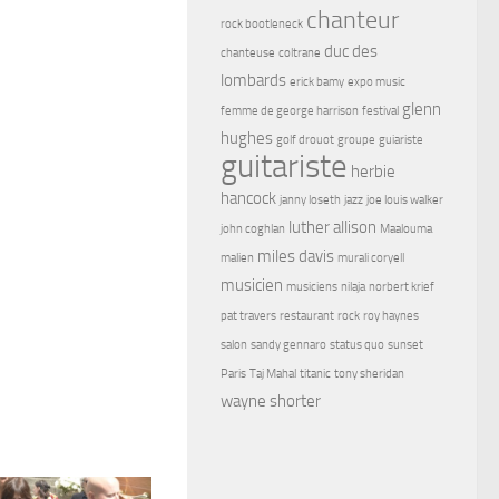
chanteur
rock bootleneck
duc des
chanteuse
coltrane
lombards
erick bamy
expo music
glenn
femme de george harrison
festival
hughes
golf drouot
groupe
guiariste
guitariste
herbie
hancock
janny loseth
jazz
joe louis walker
luther allison
john coghlan
Maalouma
miles davis
malien
murali coryell
musicien
musiciens
nilaja
norbert krief
pat travers
restaurant
rock
roy haynes
salon
sandy gennaro
status quo
sunset
Paris
Taj Mahal
titanic
tony sheridan
wayne shorter