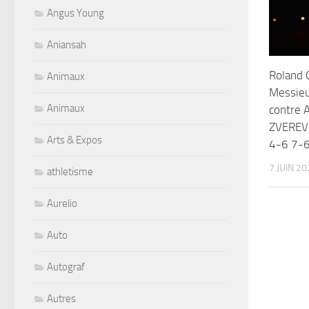
Angus Young
Aniansah
Roland 
Animaux
Messieu
Animaux
contre
ZVEREV
Arts & Expos
4-6 7-6
7 JUIN 2
athletisme
Aurelio
Auto
Autograf
Autres