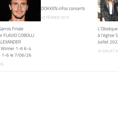
DOKKEN infos concerts
22 FÉVRIER 2015
Garros Finale
L’Obsèque
r FLAVIO COBOLLI
à l’église 
 ALEXANDER
Juillet 20
 Winner 1-6 6-4
24 JUILLET 
 1-6 le 7/06/26
026