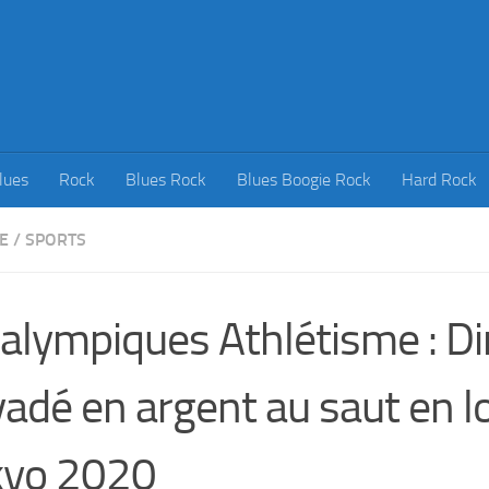
lues
Rock
Blues Rock
Blues Boogie Rock
Hard Rock
E
/
SPORTS
alympiques Athlétisme : Di
adé en argent au saut en 
kyo 2020