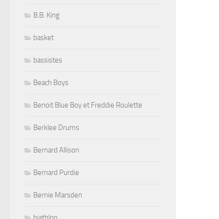
B.B. King
basket
bassistes
Beach Boys
Benoit Blue Boy et Freddie Roulette
Berklee Drums
Bernard Allison
Bernard Purdie
Bernie Marsden
biathlon