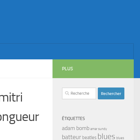
PLUS
Rechercher :
mitri
longueur
ÉTIQUETTES
adam bomb
amar sundy
blues
batteur
beatles
blues