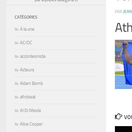
PAR
JEAN
CATÉGORIES
Ath
A la une
AC/DC
accordeoniste
Acteurs
Adam Bomb
afrobeat
Al Di Meola
VOU
Alice Cooper