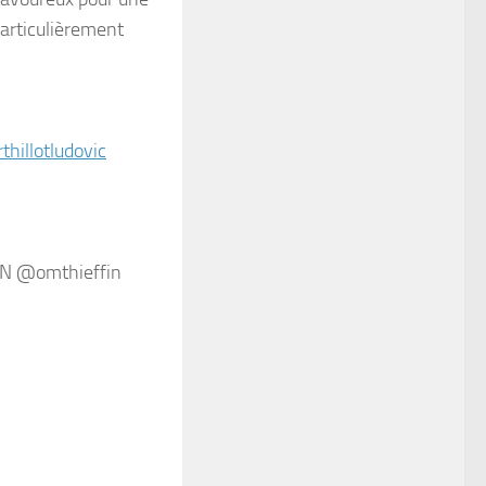
articulièrement
hillotludovic
IN @omthieffin