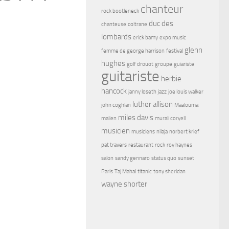
chanteur
rock bootleneck
duc des
chanteuse
coltrane
lombards
erick bamy
expo music
glenn
femme de george harrison
festival
hughes
golf drouot
groupe
guiariste
guitariste
herbie
hancock
janny loseth
jazz
joe louis walker
luther allison
john coghlan
Maalouma
miles davis
malien
murali coryell
musicien
musiciens
nilaja
norbert krief
pat travers
restaurant
rock
roy haynes
salon
sandy gennaro
status quo
sunset
Paris
Taj Mahal
titanic
tony sheridan
wayne shorter