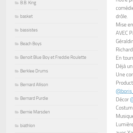
B.B. King
comédi
drôle.
basket
Mise en
bassistes
AVEC P
Gérald
Beach Boys
Richar
Benoit Blue Boy et Freddie Roulette
En tour
Déjà 
Berklee Drums
Une com
Produc
Bernard Allison
@boris
Bernard Purdie
Décor
@
Costu
Bernie Marsden
Musiqu
Lumièr
biathlon
avec Y