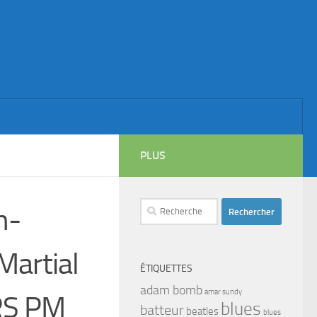
PLUS
Rechercher :
n-
Martial
ÉTIQUETTES
adam bomb
amar sundy
RS PM
blues
batteur
beatles
blues