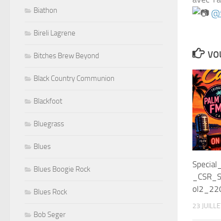
Biathon
@t
Bireli Lagrene
VOU
Bitches Brew Beyond
Black Country Communion
Blackfoot
Bluegrass
Blues
Specia
Blues Boogie Rock
_CSR_S
ol2_22
Blues Rock
23 JUILL
Bob Seger