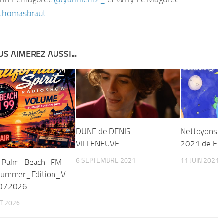
homasbraut
S AIMEREZ AUSSI...
DUNE de DENIS
Nettoyons 
VILLENEUVE
2021 de E.
6 SEPTEMBRE 2021
11 JUIN 202
l_Palm_Beach_FM
ummer_Edition_V
072026
ET 2026