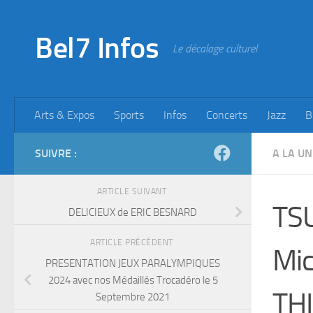
Skip to content
Bel7 Infos
Le décalage culturel
Arts & Expos
Sports
Infos
Concerts
Jazz
B
SUIVRE :
A LA UN
ARTICLE SUIVANT
TSU
DELICIEUX de ERIC BESNARD
ARTICLE PRÉCÉDENT
Mic
PRESENTATION JEUX PARALYMPIQUES
2024 avec nos Médaillés Trocadéro le 5
THI
Septembre 2021