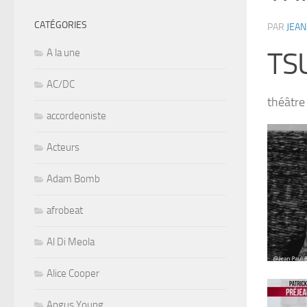
CATÉGORIES
PAR
JEAN
A la une
TS
AC/DC
théâtr
accordeoniste
Acteurs
Adam Bomb
afrobeat
Al Di Meola
Alice Cooper
Angus Young