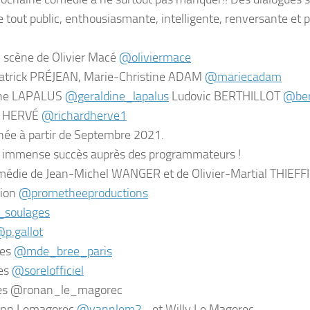
e tout public, enthousiasmante, intelligente, renversante et p
 scène de Olivier Macé
@oliviermace
atrick PRÉJEAN, Marie-Christine ADAM
@mariecadam
ine LAPALUS
@geraldine_lapalus
Ludovic BERTHILLOT
@bert
d HERVÉ
@richardherve1
née à partir de Septembre 2021.
un immense succès auprès des programmateurs !
édie de Jean-Michel WANGER et de Olivier-Martial THIEFF
tion
@prometheeproductions
_soulages
p.gallot
mes
@mde_bree_paris
es
@sorelofficiel
es @ronan_le_magorec
ann Lemagorec
@yannlem2_
et Willy Le Magorec