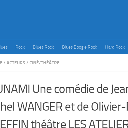
lues
Rock
Blues Rock
Blues Boogie Rock
Hard Rock
E
/
ACTEURS
/
CINÉ/THÉÂTRE
NAMI Une comédie de Jea
hel WANGER et de Olivier-
EFFIN théâtre LES ATELIE