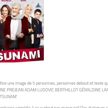
rochaine comédie à ne surtout pas manquer!! Des dialogues