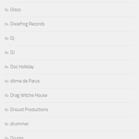
Disco
Dixiefrog Records
Dj
DJ
Doc Holliday
dôme de Parus
Drag Witche House
Drouot Productions
drummer
Drums