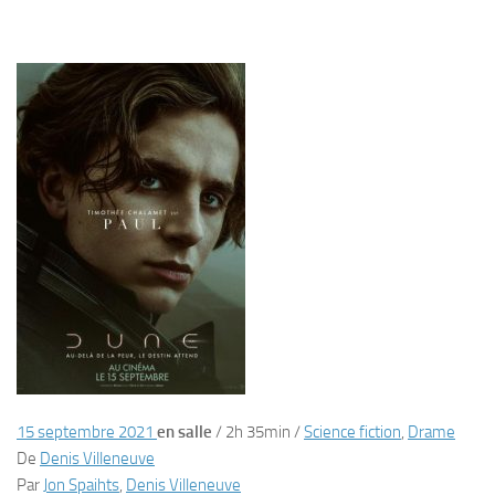
15 septembre 2021
en salle
/
2h 35min
/
Science fiction
,
Drame
De
Denis Villeneuve
Par
Jon Spaihts
,
Denis Villeneuve