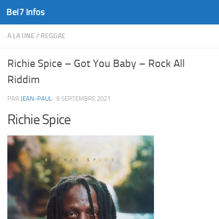
Bel7 Infos
Skip to content
A LA UNE
/
REGGAE
Richie Spice – Got You Baby – Rock All
Riddim
PAR
JEAN-PAUL
·
9 SEPTEMBRE 2021
Richie Spice