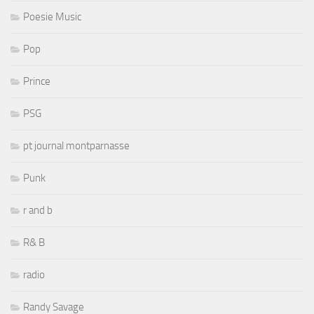
Poesie Music
Pop
Prince
PSG
pt journal montparnasse
Punk
r and b
R& B
radio
Randy Savage