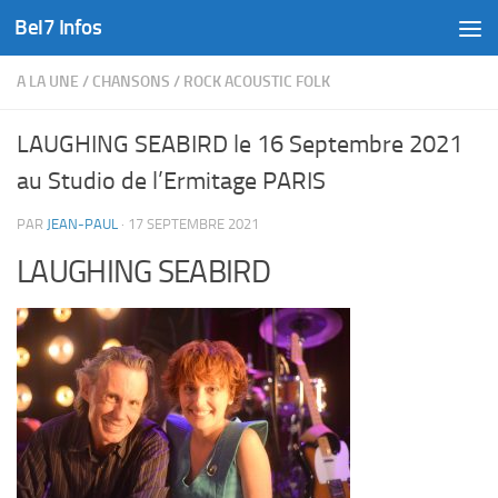
Bel7 Infos
Skip to content
A LA UNE
/
CHANSONS
/
ROCK ACOUSTIC FOLK
LAUGHING SEABIRD le 16 Septembre 2021
au Studio de l’Ermitage PARIS
PAR
JEAN-PAUL
·
17 SEPTEMBRE 2021
LAUGHING SEABIRD