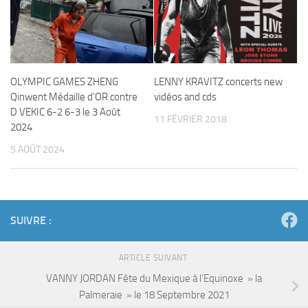
OLYMPIC GAMES ZHENG
LENNY KRAVITZ concerts new
Qinwent Médaille d’OR contre
vidéos and cds
D VEKIC 6-2 6-3 le 3 Août
11 FÉVRIER 2018
2024
5 AOÛT 2024
SUIVRE :
ARTICLE SUIVANT
VANNY JORDAN Fête du Mexique à l’Equinoxe » la
Palmeraie » le 18 Septembre 2021