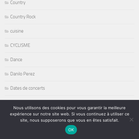
Country
Country Rock
cuisine
CYCLISME
Dance
Danilo Perez
Dates de concerts
défilé Mode
Nous utilisons des cookies pour vous garantir la meilleure
expérience sur notre site web. Si vous continuez à utiliser ce
Denise Richards
site, nous supposerons que vous en êtes satisfait.
OK
Dessin Peintures