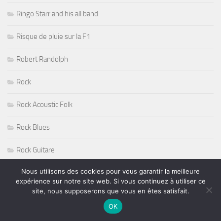
Ringo Starr and his all band
Risque de pluie sur la F1
Robert Randolph
Rock
Rock Acoustic Folk
Rock Blues
Rock Guitare
Nous utilisons des cookies pour vous garantir la meilleure
Rock n' Roll
expérience sur notre site web. Si vous continuez à utiliser ce
site, nous supposerons que vous en êtes satisfait.
Rock Progressif
OK
Rock Sudiste