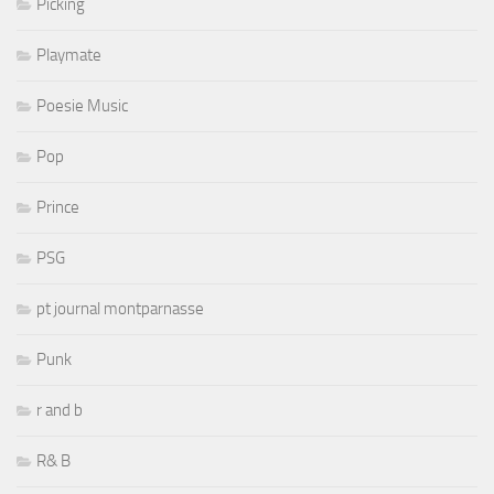
Picking
Playmate
Poesie Music
Pop
Prince
PSG
pt journal montparnasse
Punk
r and b
R& B