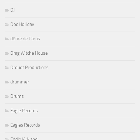
DJ
Doc Holliday
dôme de Parus
Drag Witche House
Drouot Productions
drummer
Drums
Eagle Records
Eagles Records
Eddie Kirkland