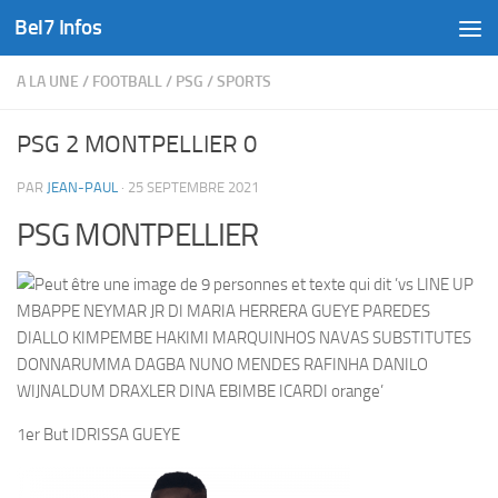
Bel7 Infos
Skip to content
A LA UNE
/
FOOTBALL
/
PSG
/
SPORTS
PSG 2 MONTPELLIER 0
PAR
JEAN-PAUL
·
25 SEPTEMBRE 2021
PSG MONTPELLIER
1er But IDRISSA GUEYE