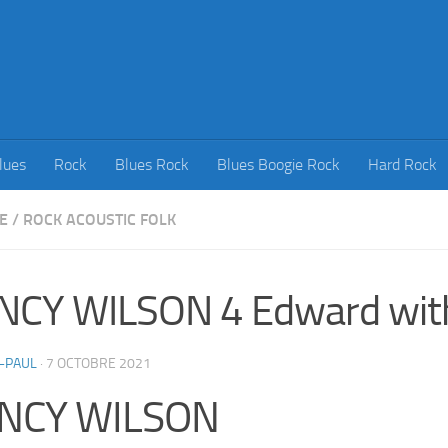
lues
Rock
Blues Rock
Blues Boogie Rock
Hard Rock
E
/
ROCK ACOUSTIC FOLK
NCY WILSON 4 Edward wit
-PAUL
·
7 OCTOBRE 2021
NCY WILSON