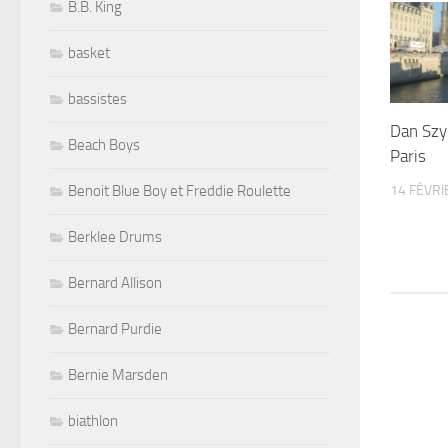
B.B. King
basket
bassistes
Dan Szyl
Beach Boys
Paris
14 FÉVRI
Benoit Blue Boy et Freddie Roulette
Berklee Drums
Bernard Allison
Bernard Purdie
Bernie Marsden
biathlon