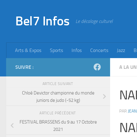
Skip to content
Bel7 Infos
Le décalage culturel
Arts & Expos
Sports
Infos
Concerts
Jazz
B
SUIVRE :
A LA UN
ARTICLE SUIVANT
NA
Chloé Devictor championne du monde
juniors de judo (-52 kg)
PAR
JEAN
ARTICLE PRÉCÉDENT
FESTIVAL BRASSENS du 9 au 17 Octobre
NA
2021