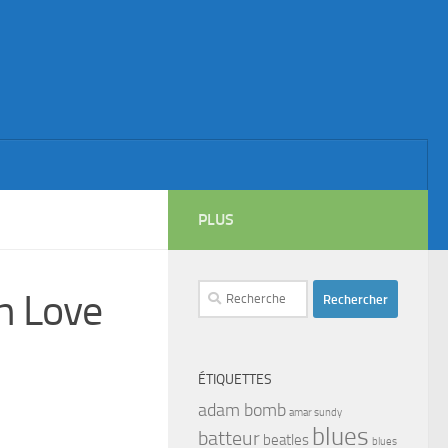
PLUS
Rechercher :
h Love
ÉTIQUETTES
adam bomb
amar sundy
blues
batteur
beatles
blues