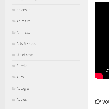
Aniansah
Animaux
Animaux
Arts & Expos
athletisme
Aurelio
Auto
Autograf
Autres
VOU