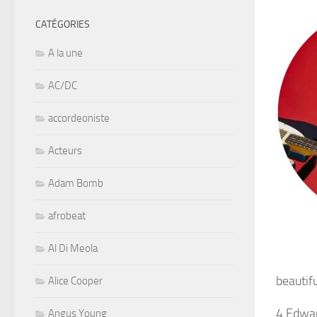
CATÉGORIES
A la une
AC/DC
accordeoniste
Acteurs
Adam Bomb
afrobeat
Al Di Meola
beautif
Alice Cooper
4 Edwar
Angus Young