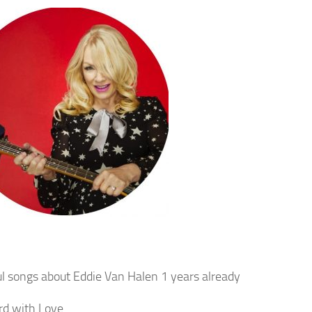
ul songs about Eddie Van Halen 1 years already
d with Love