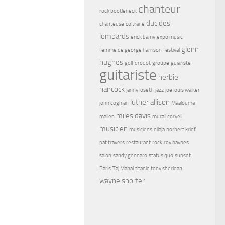
chanteur
rock bootleneck
duc des
chanteuse
coltrane
lombards
erick bamy
expo music
glenn
femme de george harrison
festival
hughes
golf drouot
groupe
guiariste
guitariste
herbie
hancock
janny loseth
jazz
joe louis walker
luther allison
john coghlan
Maalouma
miles davis
malien
murali coryell
musicien
musiciens
nilaja
norbert krief
pat travers
restaurant
rock
roy haynes
salon
sandy gennaro
status quo
sunset
Paris
Taj Mahal
titanic
tony sheridan
wayne shorter