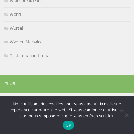
Widespread Panic
World
Wursel
Wynton Marsalis
Yesterday and Today
PLUS
Nous utilisons des cookies pour vous garantir la meilleure
Rechercher :
expérience sur notre site web. Si vous continuez à utiliser ce
site, nous supposerons que vous en êtes satisfait.
OK
ÉTIQUETTES