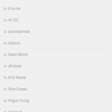
A la une
AC/DC
accordeoniste
Acteurs
Adam Bomb
afrobeat
Al Di Meola
Alice Cooper
Angus Young