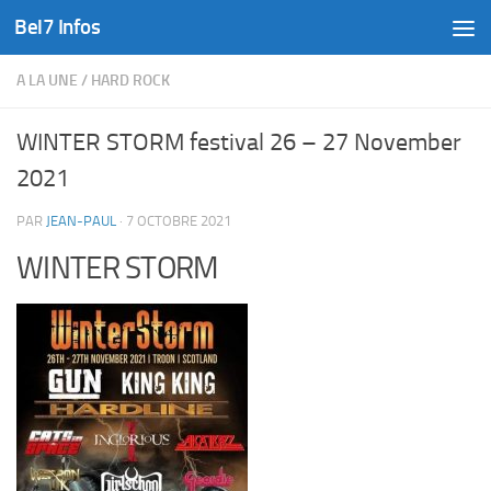
Bel7 Infos
Skip to content
A LA UNE
/
HARD ROCK
WINTER STORM festival 26 – 27 November
2021
PAR
JEAN-PAUL
·
7 OCTOBRE 2021
WINTER STORM