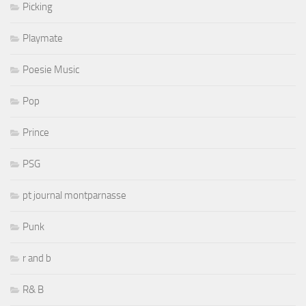
Picking
Playmate
Poesie Music
Pop
Prince
PSG
pt journal montparnasse
Punk
r and b
R& B