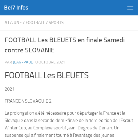
Bel7 Infos
Skip to content
A LA UNE
/
FOOTBALL
/
SPORTS
FOOTBALL Les BLEUETS en finale Samedi
contre SLOVANIE
PAR
JEAN-PAUL
·
8 OCTOBRE 2021
FOOTBALL Les BLEUETS
2021
FRANCE 4 SLOVAQUIE 2
La prolongation a été nécessaire pour départager la France et la
Slovaquie dans la seconde demi-finale de la 1ère édition de l’Escaut
Winter Cup, au Complexe sportif Jean-Degros de Denain. Un
suspense qui a finalement tourné à l’avantage des jeunes