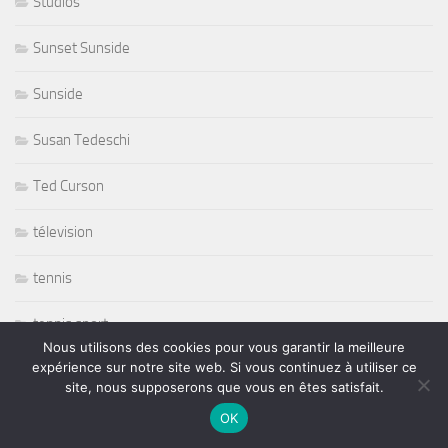
Studios
Sunset Sunside
Sunside
Susan Tedeschi
Ted Curson
télevision
tennis
tennis sport
Nous utilisons des cookies pour vous garantir la meilleure
expérience sur notre site web. Si vous continuez à utiliser ce
The Japonese Pop Stars
site, nous supposerons que vous en êtes satisfait.
Thornetta Davis
OK