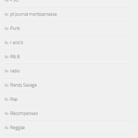
pt journal montparnasse
Punk
r and b
R& B
radio
Randy Savage
Rap
Récompenses
Reggae