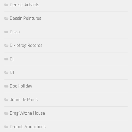
Denise Richards
Dessin Peintures
Disco
Dixiefrog Records
Dj
DJ
Doc Holliday
dôme de Parus
Drag Witche House
Drouot Productions