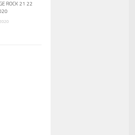
GE ROCK 21 22
020
 2020