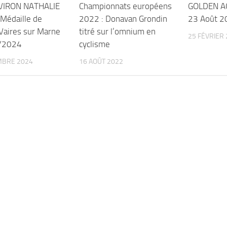
VIRON NATHALIE
Championnats européens
GOLDEN A
Médaille de
2022 : Donavan Grondin
23 Août 2
Vaires sur Marne
titré sur l’omnium en
25 FÉVRIER
9/2024
cyclisme
MBRE 2024
16 AOÛT 2022