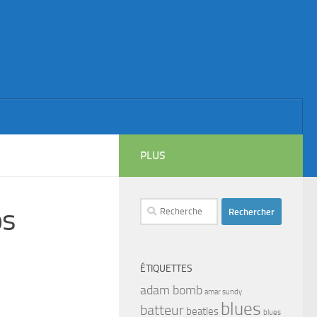
PLUS
Rechercher :
os
ÉTIQUETTES
adam bomb
amar sundy
blues
batteur
beatles
blues