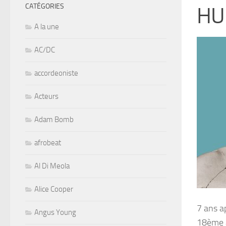
CATÉGORIES
HU
A la une
AC/DC
accordeoniste
Acteurs
Adam Bomb
afrobeat
Al Di Meola
Alice Cooper
7 ans a
Angus Young
18ème a