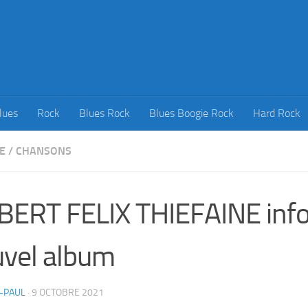
lues
Rock
Blues Rock
Blues Boogie Rock
Hard Rock
E
/
CHANSONS
ERT FELIX THIEFAINE inf
vel album
-PAUL
·
9 OCTOBRE 2021