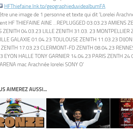
HFThiefaine.lnk.to/geographieduvidealbumFA
S AIMEREZ AUSSI...