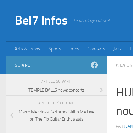
Skip to content
Bel7 Infos
Le décalage culturel
Arts & Expos
Sports
Infos
Concerts
Jazz
B
SUIVRE :
A LA UN
ARTICLE SUIVANT
HUB
TEMPLE BALLS news concerts
ARTICLE PRÉCÉDENT
nou
Marco Mendoza Performs Still in Me Live
on The Flo Guitar Enthusiasts
PAR
JEAN