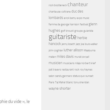
chanteur
rock bootleneck
duc des
chanteuse
coltrane
lombards
erick bamy
expo music
glenn
femme de george harrison
festival
hughes
golf drouot
groupe
guiariste
guitariste
herbie
hancock
janny loseth
jazz
joe louis walker
luther allison
john coghlan
Maalouma
miles davis
malien
murali coryell
musicien
musiciens
nilaja
norbert krief
pat travers
restaurant
rock
roy haynes
salon
sandy gennaro
status quo
sunset
Paris
Taj Mahal
titanic
tony sheridan
wayne shorter
hie du vide », le