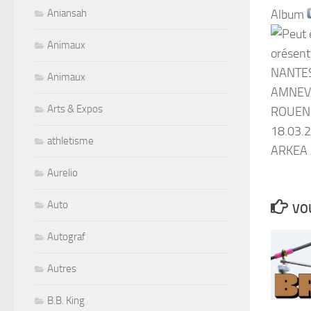
Aniansah
Album
Animaux
Animaux
Arts & Expos
athletisme
Aurelio
Auto
VOU
Autograf
Autres
B.B. King