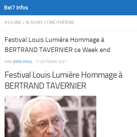
Bel7 Infos
Skip to content
A LA UNE
/
ACTEURS
/
CINÉ/THÉÂTRE
Festival Louis Lumière Hommage à
BERTRAND TAVERNIER ce Week end
PAR
JEAN-PAUL
·
11 OCTOBRE 2021
Festival Louis Lumière Hommage à
BERTRAND TAVERNIER