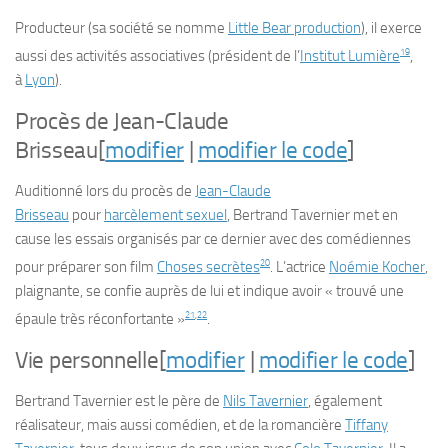
Producteur (sa société se nomme
Little Bear production
), il exerce
19
aussi des activités associatives (président de l’
Institut Lumière
,
à
Lyon
).
Procès de Jean-Claude
Brisseau
[
modifier
|
modifier le code
]
Auditionné lors du procès de
Jean-Claude
Brisseau
pour
harcèlement sexuel
, Bertrand Tavernier met en
cause les essais organisés par ce dernier avec des comédiennes
20
pour préparer son film
Choses secrètes
. L’actrice
Noémie Kocher
,
plaignante, se confie auprès de lui et indique avoir
« trouvé une
21
,
22
épaule très réconfortante »
.
Vie personnelle
[
modifier
|
modifier le code
]
Bertrand Tavernier est le père de
Nils Tavernier
, également
réalisateur, mais aussi comédien, et de la romancière
Tiffany