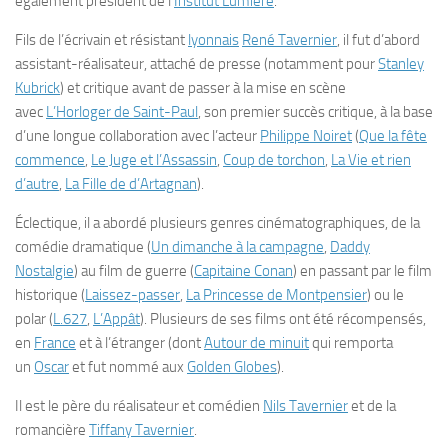
également président de l’
Institut Lumière
.
Fils de l’écrivain et résistant
lyonnais
René Tavernier
, il fut d’abord
assistant-réalisateur, attaché de presse (notamment pour
Stanley
Kubrick
) et critique avant de passer à la mise en scène
avec
L’Horloger de Saint-Paul
, son premier succès critique, à la base
d’une longue collaboration avec l’acteur
Philippe Noiret
(
Que la fête
commence
,
Le Juge et l’Assassin
,
Coup de torchon
,
La Vie et rien
d’autre
,
La Fille de d’Artagnan
).
Éclectique, il a abordé plusieurs genres cinématographiques, de la
comédie dramatique (
Un dimanche à la campagne
,
Daddy
Nostalgie
) au film de guerre (
Capitaine Conan
) en passant par le film
historique (
Laissez-passer
,
La Princesse de Montpensier
) ou le
polar (
L.627
,
L’Appât
). Plusieurs de ses films ont été récompensés,
en
France
et à l’étranger (dont
Autour de minuit
qui remporta
un
Oscar
et fut nommé aux
Golden Globes
).
Il est le père du réalisateur et comédien
Nils Tavernier
et de la
romancière
Tiffany Tavernier
.