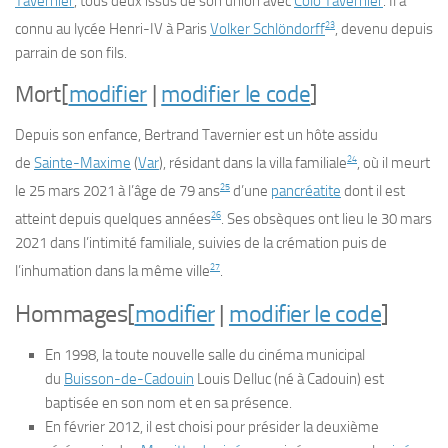
Tavernier
, tous deux issus de son union avec
Colo Tavernier
. Il a
23
connu au lycée Henri-IV à Paris
Volker Schlöndorff
, devenu depuis
parrain de son fils.
Mort
[
modifier
|
modifier le code
]
Depuis son enfance, Bertrand Tavernier est un hôte assidu
24
de
Sainte-Maxime
(
Var
), résidant dans la villa familiale
, où il meurt
25
le
25 mars 2021
à l’âge de 79 ans
d’une
pancréatite
dont il est
26
atteint depuis quelques années
. Ses obsèques ont lieu le
30 mars
2021
dans l’intimité familiale, suivies de la crémation puis de
27
l’inhumation dans la même ville
.
Hommages
[
modifier
|
modifier le code
]
En 1998, la toute nouvelle salle du cinéma municipal
du
Buisson-de-Cadouin
Louis Delluc (né à Cadouin) est
baptisée en son nom et en sa présence.
En
février 2012
, il est choisi pour présider la deuxième