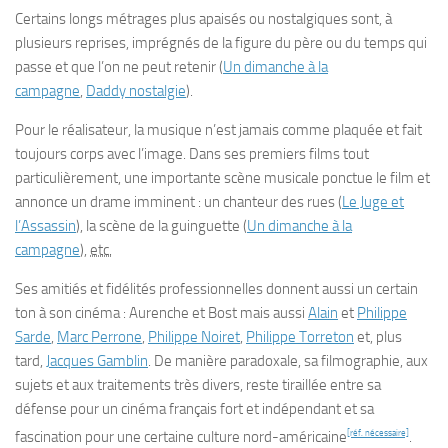
Certains longs métrages plus apaisés ou nostalgiques sont, à
plusieurs reprises, imprégnés de la figure du père ou du temps qui
passe et que l’on ne peut retenir (
Un dimanche à la
campagne
,
Daddy nostalgie
).
Pour le réalisateur, la musique n’est jamais comme plaquée et fait
toujours corps avec l’image. Dans ses premiers films tout
particulièrement, une importante scène musicale ponctue le film et
annonce un drame imminent : un chanteur des rues (
Le Juge et
l’Assassin
), la scène de la guinguette (
Un dimanche à la
campagne
),
etc.
Ses amitiés et fidélités professionnelles donnent aussi un certain
ton à son cinéma : Aurenche et Bost mais aussi
Alain
et
Philippe
Sarde
,
Marc Perrone
,
Philippe Noiret
,
Philippe Torreton
et, plus
tard,
Jacques Gamblin
. De manière paradoxale, sa filmographie, aux
sujets et aux traitements très divers, reste tiraillée entre sa
défense pour un cinéma français fort et indépendant et sa
[réf. nécessaire]
fascination pour une certaine culture nord-américaine
.