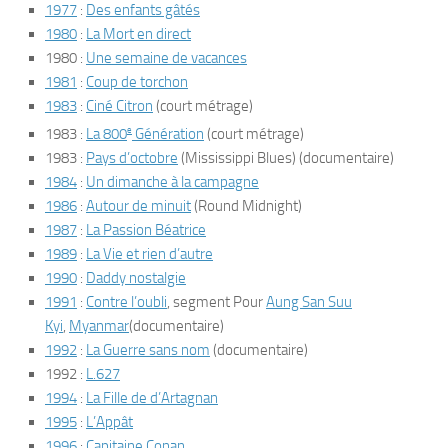
1977
:
Des enfants gâtés
1980
:
La Mort en direct
1980 :
Une semaine de vacances
1981
:
Coup de torchon
1983
:
Ciné Citron
(court métrage)
e
1983 :
La 800
Génération
(court métrage)
1983 :
Pays d’octobre
(
Mississippi Blues
) (documentaire)
1984
:
Un dimanche à la campagne
1986
:
Autour de minuit
(
Round Midnight
)
1987
:
La Passion Béatrice
1989
:
La Vie et rien d’autre
1990
:
Daddy nostalgie
1991
:
Contre l’oubli
, segment
Pour
Aung San Suu
Kyi
,
Myanmar
(documentaire)
1992
:
La Guerre sans nom
(documentaire)
1992 :
L.627
1994
:
La Fille de d’Artagnan
1995
:
L’Appât
1996
:
Capitaine Conan