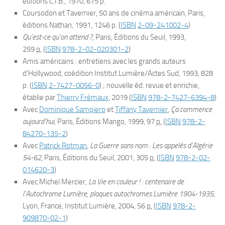
éditions C.I.B., 1970, 675 p.
Coursodon et Tavernier,
50 ans de cinéma américain
, Paris,
éditions Nathan, 1991, 1246 p.
(
ISBN
2-09-241002-4
)
Qu’est-ce qu’on attend ?
, Paris, Éditions du Seuil,
1993
,
259
p.
(
ISBN
978-2-02-020301-2
)
Amis américains : entretiens avec les grands auteurs
d’Hollywood
, coédition Institut Lumière/Actes Sud, 1993, 828
p.
(
ISBN
2-7427-0056-0
)
; nouvelle éd. revue et enrichie,
établie par
Thierry Frémaux
, 2019
(
ISBN
978-2-7427-6394-8
)
Avec
Dominique Sampiero
et
Tiffany Tavernier
,
Ça commence
aujourd’hui
, Paris, Éditions Mango,
1999
, 97
p.
(
ISBN
978-2-
84270-135-2
)
Avec
Patrick Rotman
,
La Guerre sans nom : Les appelés d’Algérie
54-62
, Paris, Éditions du Seuil,
2001
, 305
p.
(
ISBN
978-2-02-
014620-3
)
Avec Michel Mercier,
La Vie en couleur ! : centenaire de
l’Autochrome Lumière, plaques autochromes Lumière 1904-1935
,
Lyon, France, Institut Lumière,
2004
, 56
p.
(
ISBN
978-2-
909870-02-1
)