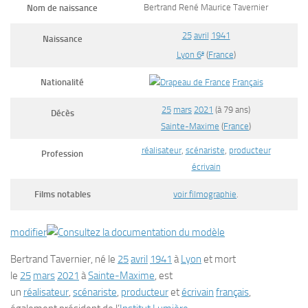
Bertrand René Maurice Tavernier
Nom de naissance
25
avril
1941
Naissance
e
Lyon
6
(
France
)
Nationalité
Français
25
mars
2021
(à 79 ans)
Décès
Sainte-Maxime
(
France
)
réalisateur
,
scénariste
,
producteur
Profession
écrivain
Films notables
voir filmographie
.
modifier
Bertrand Tavernier
, né le
25
avril
1941
à
Lyon
et mort
le
25
mars
2021
à
Sainte-Maxime
, est
un
réalisateur
,
scénariste
,
producteur
et
écrivain
français
,