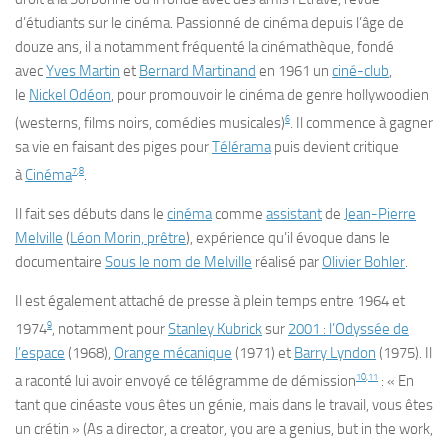
d’étudiants sur le cinéma. Passionné de cinéma depuis l’âge de
douze ans, il a notamment fréquenté la cinémathèque, fondé
avec
Yves Martin
et
Bernard Martinand
en 1961 un
ciné-club
,
le
Nickel Odéon
, pour promouvoir le cinéma de genre hollywoodien
6
(westerns, films noirs, comédies musicales)
. Il commence à gagner
sa vie en faisant des piges pour
Télérama
puis devient critique
7
,
8
à
Cinéma
.
Il fait ses débuts dans le
cinéma
comme
assistant
de
Jean-Pierre
Melville
(
Léon Morin, prêtre
), expérience qu’il évoque dans le
documentaire
Sous le nom de Melville
réalisé par
Olivier Bohler
.
Il est également attaché de presse à plein temps entre 1964 et
9
1974
, notamment pour
Stanley Kubrick
sur
2001 : l’Odyssée de
l’espace
(1968),
Orange mécanique
(1971) et
Barry Lyndon
(1975). Il
10
,
11
a raconté lui avoir envoyé ce télégramme de démission
: « En
tant que cinéaste vous êtes un génie, mais dans le travail, vous êtes
un crétin » (
As a director, a creator, you are a genius, but in the work,