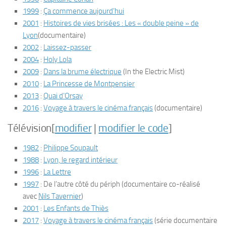
1999
:
Ça commence aujourd’hui
2001
:
Histoires de vies brisées : Les « double peine » de
Lyon
(documentaire)
2002
:
Laissez-passer
2004
:
Holy Lola
2009
:
Dans la brume électrique
(
In the Electric Mist
)
2010
:
La Princesse de Montpensier
2013
:
Quai d’Orsay
2016
:
Voyage à travers le cinéma français
(documentaire)
Télévision
[
modifier
|
modifier le code
]
1982
:
Philippe Soupault
1988
:
Lyon, le regard intérieur
1996
:
La Lettre
1997
:
De l’autre côté du périph
(documentaire co-réalisé
avec
Nils Tavernier
)
2001
:
Les Enfants de Thiès
2017
:
Voyage à travers le cinéma français
(série documentaire