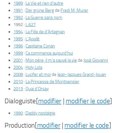
1989
:
La Vie et rien d’autre
1991
:
Der grüne Berg
de
Fredi M. Murer
1992
:
La Guerre sans nom
1992 :
L.627
1994
:
La Fille de d’Artagnan
1995
:
L’Appât
1996
:
Capitaine Conan
1999
:
Ça commence aujourd’hui
2001
:
Mon père, il m’a sauvé la vie
de
José Giovanni
2004
:
Holy Lola
2008
:
Lucifer et moi
de
Jean-Jacques Grand-Jouan
2010
:
La Princesse de Montpensier
2013
:
Quai d’Orsay
Dialoguiste
[
modifier
|
modifier le code
]
1990
:
Daddy nostalgie
Production
[
modifier
|
modifier le code
]