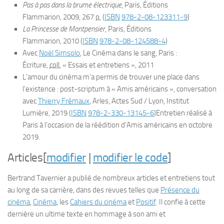
Pas à pas dans la brume électrique
, Paris, Éditions
Flammarion,
2009
, 267
p.
(
ISBN
978-2-08-123311-9
)
La Princesse de Montpensier
, Paris, Éditions
Flammarion,
2010
(
ISBN
978-2-08-124588-4
)
Avec
Noël Simsolo
,
Le Cinéma dans le sang
, Paris :
Écriture,
coll.
« Essais et entretiens », 2011
L’amour du cinéma m’a permis de trouver une place dans
l’existence : post-scriptum à « Amis américains »
, conversation
avec
Thierry Frémaux
, Arles, Actes Sud / Lyon, Institut
Lumière, 2019
(
ISBN
978-2-330-13145-6
)
Entretien réalisé à
Paris à l’occasion de la réédition d’
Amis américains
en octobre
2019.
Articles
[
modifier
|
modifier le code
]
Bertrand Tavernier a publié de nombreux articles et entretiens tout
au long de sa carrière, dans des revues telles que
Présence du
cinéma
,
Cinéma
, les
Cahiers du cinéma
et
Positif
. Il confie à cette
dernière un ultime texte en hommage à son ami et