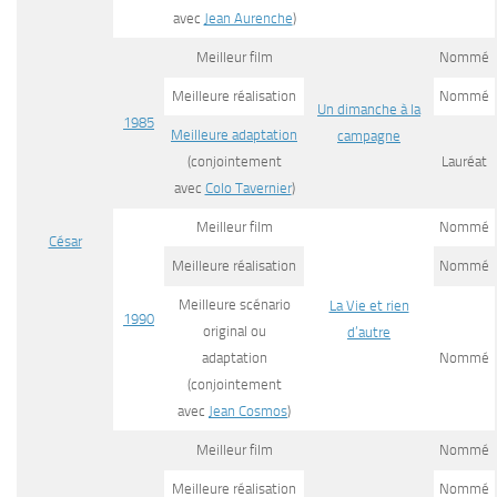
avec
Jean Aurenche
)
Meilleur film
Nommé
Meilleure réalisation
Nommé
Un dimanche à la
1985
Meilleure adaptation
campagne
(conjointement
Lauréat
avec
Colo Tavernier
)
Meilleur film
Nommé
César
Meilleure réalisation
Nommé
Meilleure scénario
La Vie et rien
1990
original ou
d’autre
adaptation
Nommé
(conjointement
avec
Jean Cosmos
)
Meilleur film
Nommé
Meilleure réalisation
Nommé