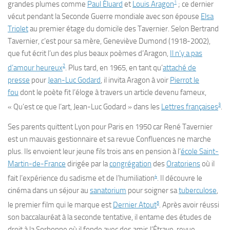
1
grandes plumes comme
Paul Éluard
et
Louis Aragon
; ce dernier
vécut pendant la Seconde Guerre mondiale avec son épouse
Elsa
Triolet
au premier étage du domicile des Tavernier. Selon Bertrand
Tavernier, c’est pour sa mère, Geneviève Dumond (1918-2002),
que fut écrit l’un des plus beaux poèmes d’Aragon,
Il n’y a pas
2
d’amour heureux
. Plus tard, en 1965, en tant qu’
attaché de
presse
pour
Jean-Luc Godard
, il invita Aragon à voir
Pierrot le
fou
dont le poète fit l’éloge à travers un article devenu fameux,
3
« Qu’est ce que l’art, Jean-Luc Godard » dans les
Lettres françaises
.
Ses parents quittent Lyon pour Paris en 1950 car René Tavernier
est un mauvais gestionnaire et sa revue
Confluences
ne marche
plus. Ils envoient leur jeune fils trois ans en pension à l’
école Saint-
Martin-de-France
dirigée par la
congrégation
des
Oratoriens
où il
4
fait l’expérience du sadisme et de l’humiliation
. Il découvre le
cinéma dans un séjour au
sanatorium
pour soigner sa
tuberculose
,
5
le premier film qui le marque est
Dernier Atout
. Après avoir réussi
son baccalauréat à la seconde tentative, il entame des études de
droit à la Sorbonne où il fonde avec des amis
l’Étrave
, revue