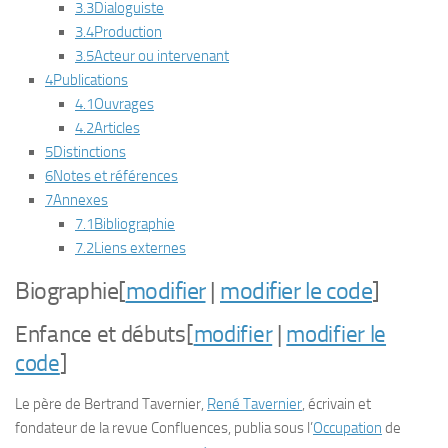
3.3
Dialoguiste
3.4
Production
3.5
Acteur ou intervenant
4
Publications
4.1
Ouvrages
4.2
Articles
5
Distinctions
6
Notes et références
7
Annexes
7.1
Bibliographie
7.2
Liens externes
Biographie
[
modifier
|
modifier le code
]
Enfance et débuts
[
modifier
|
modifier le
code
]
Le père de Bertrand Tavernier,
René Tavernier
, écrivain et
fondateur de la revue
Confluences
, publia sous l’
Occupation
de