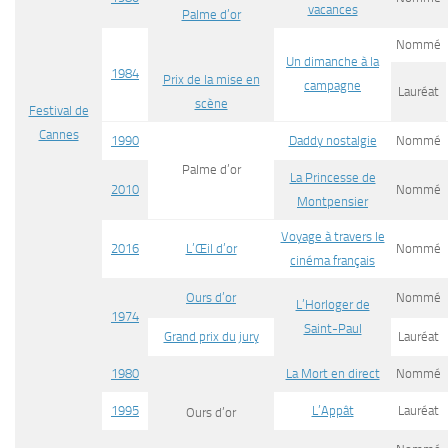
vacances
Palme d’or
Nommé
Un dimanche à la
1984
Prix de la mise en
campagne
Lauréat
scène
Festival de
Cannes
1990
Daddy nostalgie
Nommé
Palme d’or
La Princesse de
2010
Nommé
Montpensier
Voyage à travers le
2016
L’Œil d’or
Nommé
cinéma français
Ours d’or
Nommé
L’Horloger de
1974
Saint-Paul
Grand prix du jury
Lauréat
1980
La Mort en direct
Nommé
1995
L’Appât
Lauréat
Ours d’or