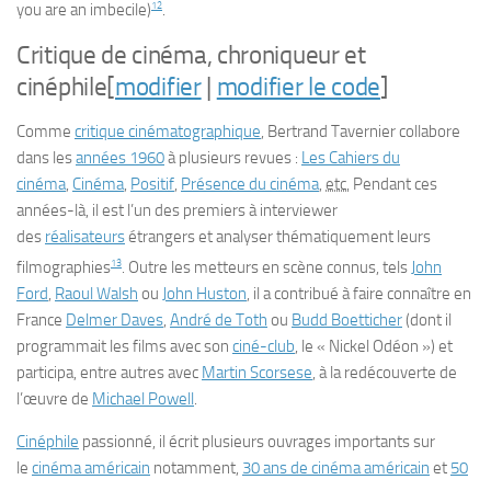
12
you are an imbecile
)
.
Critique de cinéma, chroniqueur et
cinéphile
[
modifier
|
modifier le code
]
Comme
critique cinématographique
, Bertrand Tavernier collabore
dans les
années 1960
à plusieurs revues :
Les Cahiers du
cinéma
,
Cinéma
,
Positif
,
Présence du cinéma
,
etc.
Pendant ces
années-là, il est l’un des premiers à interviewer
des
réalisateurs
étrangers et analyser thématiquement leurs
13
filmographies
. Outre les metteurs en scène connus, tels
John
Ford
,
Raoul Walsh
ou
John Huston
, il a contribué à faire connaître en
France
Delmer Daves
,
André de Toth
ou
Budd Boetticher
(dont il
programmait les films avec son
ciné-club
, le
« Nickel Odéon »
) et
participa, entre autres avec
Martin Scorsese
, à la redécouverte de
l’œuvre de
Michael Powell
.
Cinéphile
passionné, il écrit plusieurs ouvrages importants sur
le
cinéma américain
notamment,
30 ans de cinéma américain
et
50