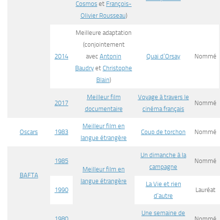
Cosmos
et
François-
Olivier Rousseau
)
Meilleure adaptation
(conjointement
2014
avec
Antonin
Quai d’Orsay
Nommé
Baudry
et
Christophe
Blain
)
Meilleur film
Voyage à travers le
2017
Nommé
documentaire
cinéma français
Meilleur film en
Oscars
1983
Coup de torchon
Nommé
langue étrangère
Un dimanche à la
1985
Nommé
campagne
Meilleur film en
BAFTA
langue étrangère
La Vie et rien
1990
Lauréat
d’autre
Une semaine de
1980
Nommé