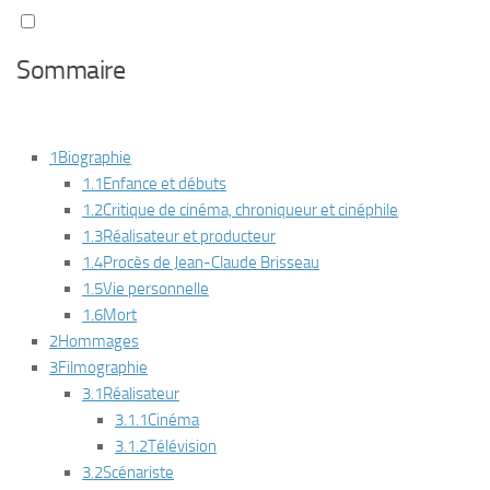
Sommaire
1
Biographie
1.1
Enfance et débuts
1.2
Critique de cinéma, chroniqueur et cinéphile
1.3
Réalisateur et producteur
1.4
Procès de Jean-Claude Brisseau
1.5
Vie personnelle
1.6
Mort
2
Hommages
3
Filmographie
3.1
Réalisateur
3.1.1
Cinéma
3.1.2
Télévision
3.2
Scénariste