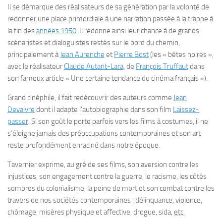
Il se démarque des réalisateurs de sa génération par la volonté de
redonner une place primordiale à une narration passée à la trappe à
la fin des
années 1950
. Il redonne ainsi leur chance à de grands
scénaristes et dialoguistes restés sur le bord du chemin,
principalement à
Jean Aurenche
et
Pierre Bost
(les « bêtes noires »,
avec le réalisateur
Claude Autant-Lara
, de
François Truffaut
dans
son fameux article « Une certaine tendance du cinéma français »).
Grand cinéphile, il fait redécouvrir des auteurs comme
Jean
Devaivre
dont il adapte l’autobiographie dans son film
Laissez-
passer
. Si son goût le porte parfois vers les films à costumes, il ne
s’éloigne jamais des préoccupations contemporaines et son art
reste profondément enraciné dans notre époque.
Tavernier exprime, au gré de ses films, son aversion contre les
injustices, son engagement contre la guerre, le racisme, les côtés
sombres du colonialisme, la peine de mort et son combat contre les
travers de nos sociétés contemporaines : délinquance, violence,
chômage, misères physique et affective, drogue, sida,
etc.