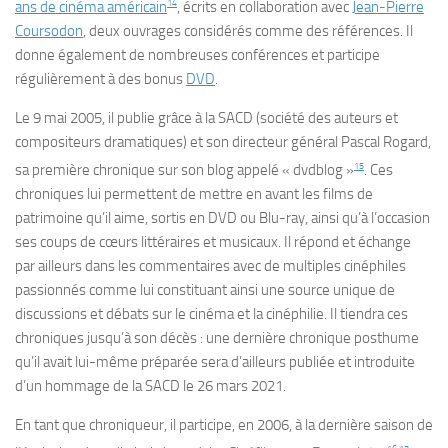
14
ans de cinéma américain
, écrits en collaboration avec
Jean-Pierre
Coursodon
, deux ouvrages considérés comme des références. Il
donne également de nombreuses conférences et participe
régulièrement à des bonus
DVD
.
Le
9 mai 2005
, il publie grâce à la SACD (société des auteurs et
compositeurs dramatiques) et son directeur général Pascal Rogard,
15
sa première chronique sur son blog appelé « dvdblog »
. Ces
chroniques lui permettent de mettre en avant les films de
patrimoine qu’il aime, sortis en DVD ou Blu-ray, ainsi qu’à l’occasion
ses coups de cœurs littéraires et musicaux. Il répond et échange
par ailleurs dans les commentaires avec de multiples cinéphiles
passionnés comme lui constituant ainsi une source unique de
discussions et débats sur le cinéma et la cinéphilie. Il tiendra ces
chroniques jusqu’à son décès : une dernière chronique posthume
qu’il avait lui-même préparée sera d’ailleurs publiée et introduite
d’un hommage de la SACD le
26 mars 2021
.
En tant que chroniqueur, il participe, en 2006, à la dernière saison de