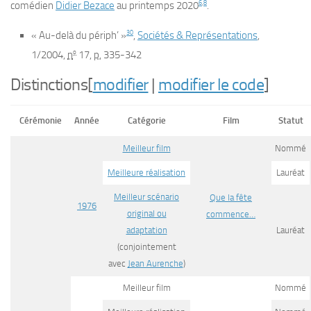
6
,
8
comédien
Didier Bezace
au printemps 2020
.
30
« Au-delà du périph’ »
,
Sociétés & Représentations
,
o
1/2004,
n
17,
p.
335-342
Distinctions
[
modifier
|
modifier le code
]
Cérémonie
Année
Catégorie
Film
Statut
Meilleur film
Nommé
Meilleure réalisation
Lauréat
Meilleur scénario
Que la fête
1976
original ou
commence…
adaptation
Lauréat
(conjointement
avec
Jean Aurenche
)
Meilleur film
Nommé