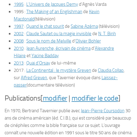
1995
:
L’Univers de Jacques Demy
d’Agnès Varda
1995 :
The Making of an Englishman
de
Kevin
Macdonald
(télévision)
1997
:
Quand le chat sourit
de
Sabine Azéma
(télévision)
2002
:
Claude Sautet ou la magie invisible
de
N. T. Binh
2008
:
Sous le nom de Melville
d’
Olivier Bohler
2010
:
Jean Aurenche, écrivain de cinéma
d’
Alexandre
Hilaire
et
Yacine Badday
2013
:
Quai d’Orsay
de lui-même
2017 :
La Continental : le mystère Greven
de
Claudia Collao
,
sur
Alfred Greven
, que Tavernier évoque dans
Laissez-
passer
(documentaire télévision)
Publications
[
modifier
|
modifier le code
]
En 1970, Bertrand Tavernier publie avec
Jean-Pierre Coursodon
30
ans de cinéma américain
(éd. C.I.B.), qui est considéré par beaucoup
de cinéphiles comme la bible française sur ce sujet. L’ouvrage
connaît une nouvelle édition en 1991 sous le titre
50 ans de cinéma