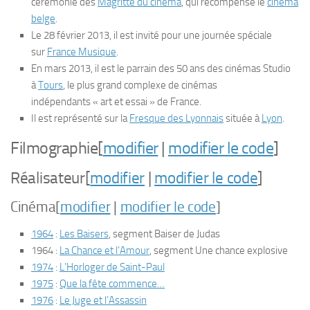
cérémonie des
Magritte du cinéma
, qui récompense le
cinéma
belge
.
Le
28 février 2013
, il est invité pour une journée spéciale
sur
France Musique
.
En
mars 2013
, il est le parrain des
50 ans
des cinémas Studio
à
Tours
, le plus grand complexe de cinémas
indépendants
« art et essai »
de France.
Il est représenté sur la
Fresque des Lyonnais
située à
Lyon
.
Filmographie
[
modifier
|
modifier le code
]
Réalisateur
[
modifier
|
modifier le code
]
Cinéma
[
modifier
|
modifier le code
]
1964
:
Les Baisers
, segment
Baiser de Judas
1964 :
La Chance et l’Amour
, segment
Une chance explosive
1974
:
L’Horloger de Saint-Paul
1975
:
Que la fête commence…
1976
:
Le Juge et l’Assassin