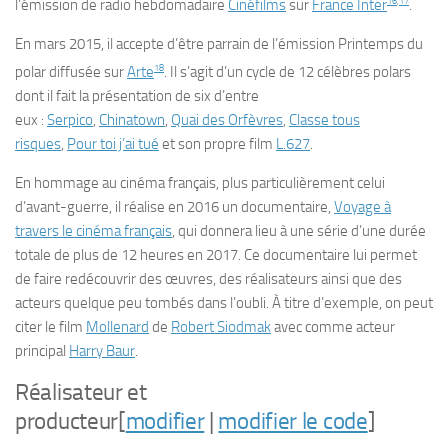
16
,
17
l’émission de radio hebdomadaire
Cinéfilms
sur
France Inter
.
En
mars 2015
, il accepte d’être parrain de l’émission
Printemps du
18
polar
diffusée sur
Arte
. Il s’agit d’un cycle de 12 célèbres polars
dont il fait la présentation de six d’entre
eux :
Serpico
,
Chinatown
,
Quai des Orfèvres
,
Classe tous
risques
,
Pour toi j’ai tué
et son propre film
L.627
.
En hommage au cinéma français, plus particulièrement celui
d’avant-guerre, il réalise en 2016 un documentaire,
Voyage à
travers le cinéma français
, qui donnera lieu à une série d’une durée
totale de plus de 12 heures en 2017. Ce documentaire lui permet
de faire redécouvrir des œuvres, des réalisateurs ainsi que des
acteurs quelque peu tombés dans l’oubli. À titre d’exemple, on peut
citer le film
Mollenard
de
Robert Siodmak
avec comme acteur
principal
Harry Baur
.
Réalisateur et
producteur
[
modifier
|
modifier le code
]