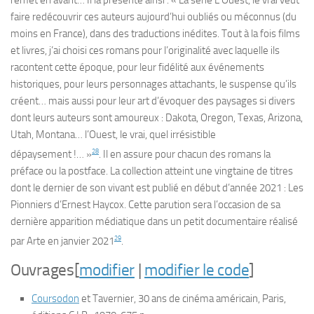
faire redécouvrir ces auteurs aujourd’hui oubliés ou méconnus (du
moins en France), dans des traductions inédites. Tout à la fois films
et livres, j’ai choisi ces romans pour l’originalité avec laquelle ils
racontent cette époque, pour leur fidélité aux événements
historiques, pour leurs personnages attachants, le suspense qu’ils
créent… mais aussi pour leur art d’évoquer des paysages si divers
dont leurs auteurs sont amoureux : Dakota, Oregon, Texas, Arizona,
Utah, Montana… l’Ouest, le vrai, quel irrésistible
28
dépaysement !… »
. Il en assure pour chacun des romans la
préface ou la postface. La collection atteint une vingtaine de titres
dont le dernier de son vivant est publié en début d’année 2021 :
Les
Pionniers
d’Ernest Haycox. Cette parution sera l’occasion de sa
dernière apparition médiatique dans un petit documentaire réalisé
29
par Arte en
janvier 2021
.
Ouvrages
[
modifier
|
modifier le code
]
Coursodon
et Tavernier,
30 ans de cinéma américain
, Paris,