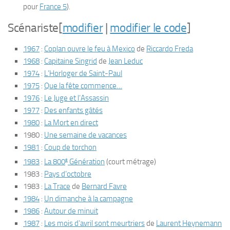
pour
France 5
).
Scénariste
[
modifier
|
modifier le code
]
1967
:
Coplan ouvre le feu à Mexico
de
Riccardo Freda
1968
:
Capitaine Singrid
de
Jean Leduc
1974
:
L’Horloger de Saint-Paul
1975
:
Que la fête commence…
1976
:
Le Juge et l’Assassin
1977
:
Des enfants gâtés
1980
:
La Mort en direct
1980 :
Une semaine de vacances
1981
:
Coup de torchon
e
1983
:
La 800
Génération
(court métrage)
1983 :
Pays d’octobre
1983 :
La Trace
de
Bernard Favre
1984
:
Un dimanche à la campagne
1986
:
Autour de minuit
1987
:
Les mois d’avril sont meurtriers
de
Laurent Heynemann