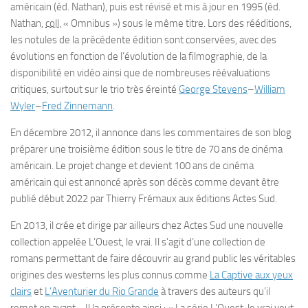
américain
(éd. Nathan), puis est révisé et mis à jour en 1995 (éd.
Nathan,
coll.
« Omnibus ») sous le même titre. Lors des rééditions,
les notules de la précédente édition sont conservées, avec des
évolutions en fonction de l’évolution de la filmographie, de la
disponibilité en vidéo ainsi que de nombreuses réévaluations
critiques, surtout sur le trio très éreinté
George Stevens
–
William
Wyler
–
Fred Zinnemann
.
En
décembre 2012
, il annonce dans les commentaires de son blog
préparer une troisième édition sous le titre de
70 ans de cinéma
américain
. Le projet change et devient
100 ans de cinéma
américain
qui est annoncé après son décès comme devant être
publié début 2022 par Thierry Frémaux aux éditions Actes Sud.
En 2013, il crée et dirige par ailleurs chez Actes Sud une nouvelle
collection appelée
L’Ouest, le vrai
. Il s’agit d’une collection de
romans permettant de faire découvrir au grand public les véritables
origines des westerns les plus connus comme
La Captive aux yeux
clairs
et
L’Aventurier du Rio Grande
à travers des auteurs qu’il
remet en avant… Il la présente ainsi : « La série
L’Ouest, le vrai
veut