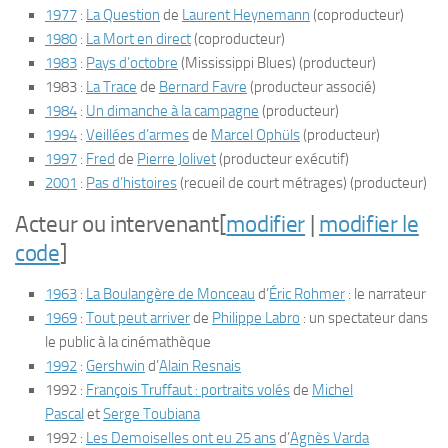
1977
:
La Question
de
Laurent Heynemann
(coproducteur)
1980
:
La Mort en direct
(coproducteur)
1983
:
Pays d’octobre
(
Mississippi Blues
) (producteur)
1983 :
La Trace
de
Bernard Favre
(producteur associé)
1984
:
Un dimanche à la campagne
(producteur)
1994
:
Veillées d’armes
de
Marcel Ophüls
(producteur)
1997
:
Fred
de
Pierre Jolivet
(producteur exécutif)
2001
:
Pas d’histoires
(recueil de court métrages) (producteur)
Acteur ou intervenant
[
modifier
|
modifier le
code
]
1963
:
La Boulangère de Monceau
d’
Éric Rohmer
: le narrateur
1969
:
Tout peut arriver
de
Philippe Labro
: un spectateur dans
le public à la cinémathèque
1992
:
Gershwin
d’
Alain Resnais
1992 :
François Truffaut : portraits volés
de
Michel
Pascal
et
Serge Toubiana
1992 :
Les Demoiselles ont eu 25 ans
d’
Agnès Varda