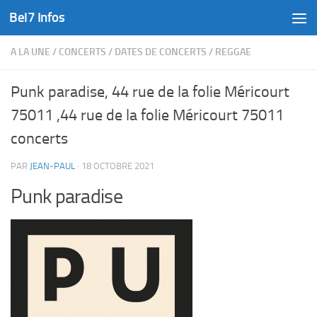
Bel7 Infos
Skip to content
A LA UNE
/
CONCERTS
/
DATES DE CONCERTS
/
REGGAE
Punk paradise, 44 rue de la folie Méricourt
75011 ,44 rue de la folie Méricourt 75011
concerts
PAR
JEAN-PAUL
·
18 OCTOBRE 2021
Punk paradise