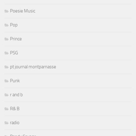
Poesie Music
Pop
Prince
PSG
pt journal montparnasse
Punk
r and b
R& B
radio