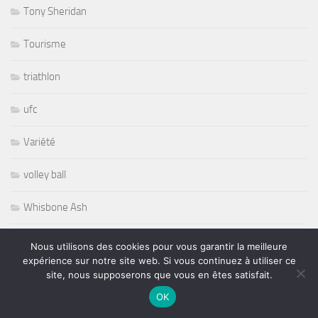
Tony Sheridan
Tourisme
triathlon
ufc
Variété
volley ball
Whisbone Ash
Whitesnake
Nous utilisons des cookies pour vous garantir la meilleure
expérience sur notre site web. Si vous continuez à utiliser ce
Widespread Panic
site, nous supposerons que vous en êtes satisfait.
OK
World