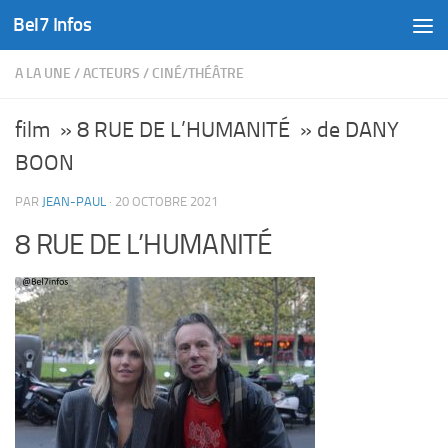
Bel7 Infos
Skip to content
A LA UNE
/
ACTEURS
/
CINÉ/THÉÂTRE
film » 8 RUE DE L’HUMANITÉ » de DANY
BOON
PAR
JEAN-PAUL
·
20 OCTOBRE 2021
8 RUE DE L’HUMANITÉ