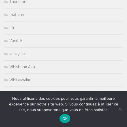
Tourisme
triathlon
ufc
Variété
volley ball
Whisbone Ash
Whitesnake
Widespread Panic
Nous utilisons des cookies pour vous garantir la meilleure
expérience sur notre site web. Si vous continuez à utiliser ce
World
site, nous supposerons que vous en êtes satisfait.
OK
Wursel