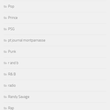
Pop
Prince
PSG
pt journal montparnasse
Punk
r and b
R& B
radio
Randy Savage
Rap