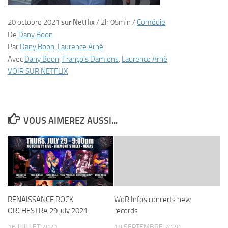
20 octobre 2021
sur Netflix
/
2h 05min
/
Comédie
De
Dany Boon
Par
Dany Boon
,
Laurence Arné
Avec
Dany Boon
,
François Damiens
,
Laurence Arné
VOIR SUR NETFLIX
VOUS AIMEREZ AUSSI...
RENAISSANCE ROCK
WoR Infos concerts new
ORCHESTRA 29 july 2021
records
16 JUILLET 2021
18 SEPTEMBRE 2020