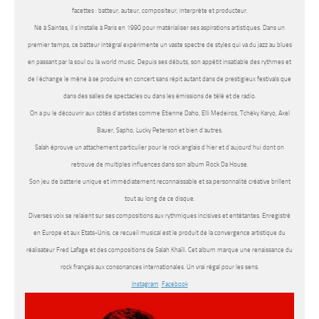
facettes : batteur, auteur, compositeur, interprète et producteur.
Né à Saintes, il s’installe à Paris en 1990 pour matérialiser ses aspirations artistiques. Dans un
premier temps, ce batteur intégral expérimente un vaste spectre de styles qui va du jazz au blues
en passant par la soul ou la world music. Depuis ses débuts, son appétit insatiable des rythmes et
de l’échange le mène à se produire en concert sans répit autant dans de prestigieux festivals que
dans des salles de spectacles ou dans les émissions de télé et de radio.
On a pu le découvrir aux côtés d’artistes comme Etienne Daho, Elli Medeiros, Tchéky Karyo, Axel
Bauer, Sapho, Lucky Peterson et bien d’autres.
Salah éprouve un attachement particulier pour le rock anglais d’hier et d’aujourd’hui dont on
retrouve de multiples influences dans son album Rock Da House.
Son jeu de batterie unique et immédiatement reconnaissable et sa personnalité créative brillent
tout au long de ce disque.
Diverses voix se relaient sur ses compositions aux rythmiques incisives et entêtantes. Enregistré
en Europe et aux Etats-Unis, ce recueil musical est le produit de la convergence artistique du
réalisateur Fred Lafage et des compositions de Salah Khaïli. Cet album marque une renaissance du
rock français aux consonances internationales. Un vrai régal pour les sens.
Instagram
Facebook