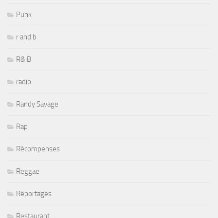
Punk
r and b
R& B
radio
Randy Savage
Rap
Récompenses
Reggae
Reportages
Restaurant