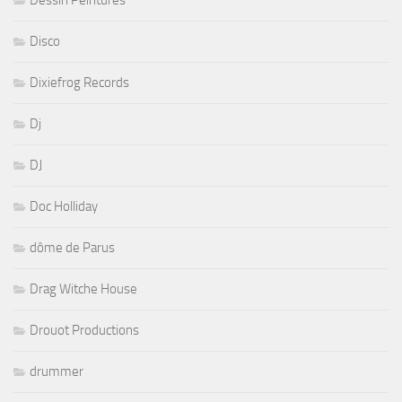
Dessin Peintures
Disco
Dixiefrog Records
Dj
DJ
Doc Holliday
dôme de Parus
Drag Witche House
Drouot Productions
drummer