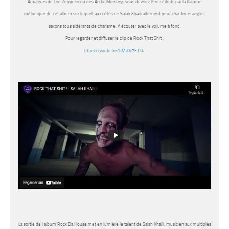
Amateurs de Led Zeppelin ou des Arctic Monkeys vous devriez être séduits par la flamme
mélodique de cet album sur lequel, aux côtés de
Salah Khaïli
alternent neuf chanteurs anglo-
saxons tous sidérants de charisme. A écouter avec le volume à fond.
Pour regarder et diffuser le clip de Rock That Shit :
https://youtu.be/hMiI1r7FTkU
La sortie de l’album Rock Da House met en lumière le talent de Salah Khaïli, musicien aux multiples