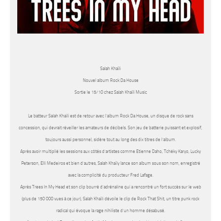
Salah Khaïli
Nouvel album Rock Da House
Sortie le 15/10 chez Salah Khaïli Music
Le batteur
Salah Khaïli
est de retour avec l’album
Rock Da House
, un disque de rock sans
concession, qui devrait réveiller les amateurs de décibels. Son jeu de batterie puissant et explosif,
toujours aussi personnel, sidère tout au long des dix titres de l’album.
Après avoir multiplié les sessions aux côtés d’artistes comme Etienne Daho, Tchéky Karyo, Lucky
Peterson, Elli Medeiros et bien d’autres,
Salah Khaïly
lance son album sous son nom, enregistré
avec la complicité du producteur Fred Lafage.
Après
Trees In My Head
et son clip bourré d’adrénaline qui a rencontré un fort succès sur le web
(plus de 150 000 vues à ce jour),
Salah Khaïli
dévoile le clip de
Rock That Shit
, un titre punk rock
radical qui évoque la rage nihiliste d’un homme désabusé.