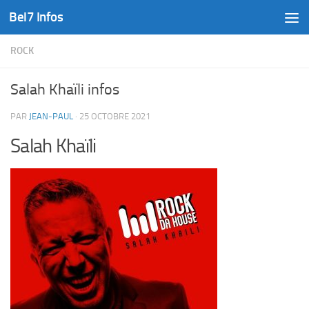
Bel7 Infos
Skip to content
ROCK
Salah Khaïli infos
PAR
JEAN-PAUL
·
25 OCTOBRE 2021
Salah Khaïli