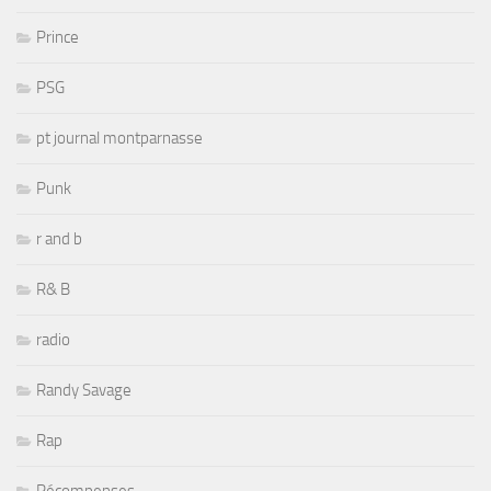
Prince
PSG
pt journal montparnasse
Punk
r and b
R& B
radio
Randy Savage
Rap