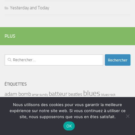
Yesterday and Today
PLUS
Rechercher :
ÉTIQUETTES
blues
batteur
adam bomb
beatles
amar sundy
blues rock
chanteur
duc des lombards
bootleneck
chanteuse
coltrane
erick bamy
Nous utilisons des cookies pour vous garantir la meilleure
glenn hughes
expérience sur notre site web. Si vous continuez à utiliser ce
expo music
femme de george harrison
festival
golf drouot
groupe
guitariste
site, nous supposerons que vous en êtes satisfait.
herbie hancock
guiariste
janny loseth
jazz
joe louis walker
OK
luther allison
miles davis
musicien
john coghlan
Maalouma
malien
murali coryell