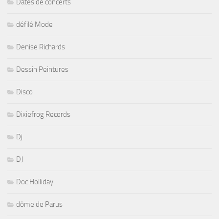
Dates de concerts
défilé Mode
Denise Richards
Dessin Peintures
Disco
Dixiefrog Records
Dj
DJ
Doc Holliday
dôme de Parus