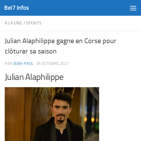
Bel7 Infos
Skip to content
A LA UNE
/
SPORTS
Julian Alaphilippe gagne en Corse pour
clôturer sa saison
PAR
JEAN-PAUL
·
26 OCTOBRE 2021
Julian Alaphilippe