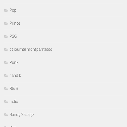
Pop
Prince
PSG
pt journal montparnasse
Punk
r and b
R& B
radio
Randy Savage