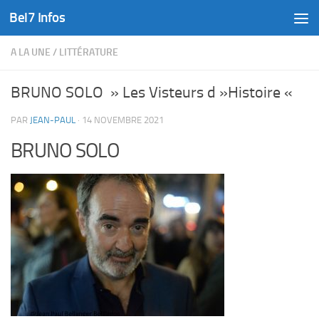
Bel7 Infos
Skip to content
A LA UNE
/
LITTÉRATURE
BRUNO SOLO » Les Visteurs d »Histoire «
PAR
JEAN-PAUL
·
14 NOVEMBRE 2021
BRUNO SOLO