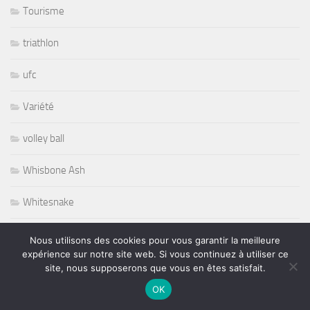
Tourisme
triathlon
ufc
Variété
volley ball
Whisbone Ash
Whitesnake
Widespread Panic
Nous utilisons des cookies pour vous garantir la meilleure
expérience sur notre site web. Si vous continuez à utiliser ce
World
site, nous supposerons que vous en êtes satisfait.
OK
Wursel