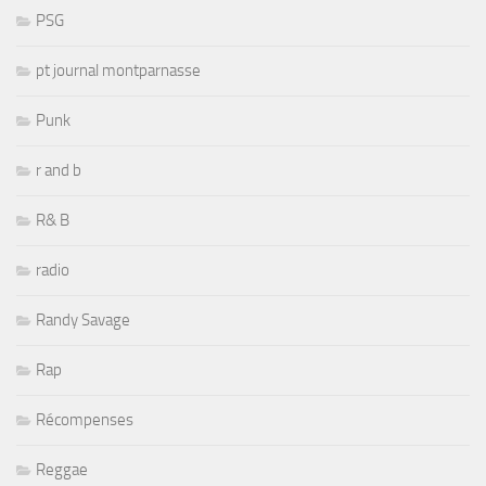
PSG
pt journal montparnasse
Punk
r and b
R& B
radio
Randy Savage
Rap
Récompenses
Reggae