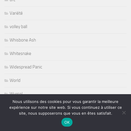
Variété
volley ball
Whisbone Ash
Whitesnake
Widespread Panic
World
Wursel
Nous utilisons des cookies pour vous garantir la meilleure
Wynton Marsalis
expérience sur notre site web. Si vous continuez à utiliser ce
site, nous supposerons que vous en êtes satisfait.
Yesterday and Today
OK