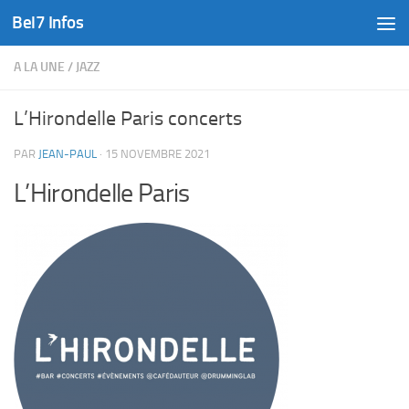
Bel7 Infos
Skip to content
A LA UNE
/
JAZZ
L’Hirondelle Paris concerts
PAR
JEAN-PAUL
·
15 NOVEMBRE 2021
L’Hirondelle Paris