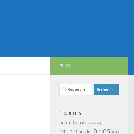
PLUS
Rechercher :
ÉTIQUETTES
adam bomb
amar sundy
blues
batteur
beatles
blues