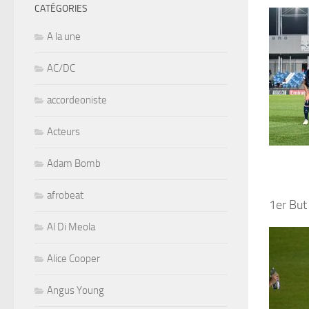
CATÉGORIES
A la une
AC/DC
accordeoniste
Acteurs
Adam Bomb
afrobeat
1er Bu
Al Di Meola
Alice Cooper
Angus Young