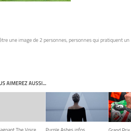
S AIMEREZ AUSSI...
agnant The Voice
Purple Ashes infos
Grand Prix