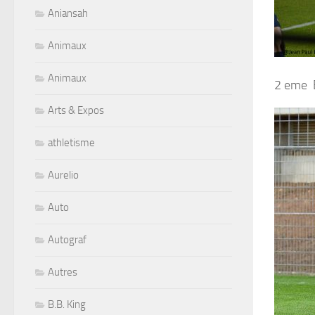
Aniansah
Animaux
Animaux
2 eme 
Arts & Expos
athletisme
Aurelio
Auto
Autograf
Autres
B.B. King