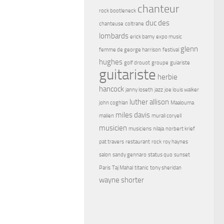
chanteur
rock bootleneck
duc des
chanteuse
coltrane
lombards
erick bamy
expo music
glenn
femme de george harrison
festival
hughes
golf drouot
groupe
guiariste
guitariste
herbie
hancock
janny loseth
jazz
joe louis walker
luther allison
john coghlan
Maalouma
miles davis
malien
murali coryell
musicien
musiciens
nilaja
norbert krief
pat travers
restaurant
rock
roy haynes
salon
sandy gennaro
status quo
sunset
Paris
Taj Mahal
titanic
tony sheridan
wayne shorter