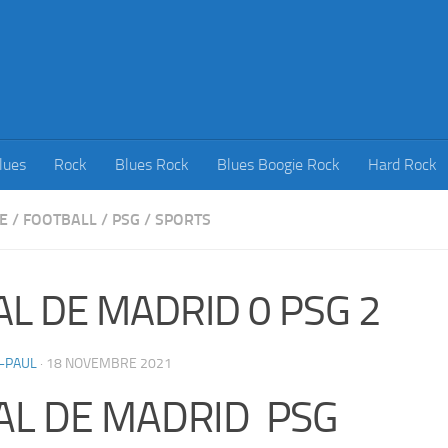
lues
Rock
Blues Rock
Blues Boogie Rock
Hard Rock
E
/
FOOTBALL
/
PSG
/
SPORTS
AL DE MADRID 0 PSG 2
-PAUL
·
18 NOVEMBRE 2021
AL DE MADRID PSG