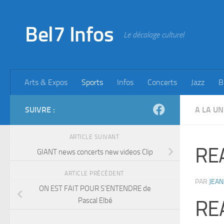
Skip to content
Bel7 Infos
Le décalage culturel
Arts & Expos
Sports
Infos
Concerts
Jazz
B
SUIVRE :
A LA UN
ARTICLE SUIVANT
RE
GIANT news concerts new videos Clip
ARTICLE PRÉCÉDENT
PAR
JEAN
ON EST FAIT POUR S’ENTENDRE de
Pascal Elbé
RE