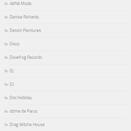
défilé Mode
Denise Richards
Dessin Peintures
Disco
Dixiefrog Records
Dj
DJ
Doc Holliday
dôme de Parus
Drag Witche House