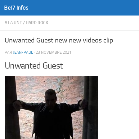
Bel7 Infos
Skip to content
A LA UNE
/
HARD ROCK
Unwanted Guest new new videos clip
PAR
JEAN-PAUL
·
23 NOVEMBRE 2021
Unwanted Guest