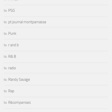
PSG
pt journal montparnasse
Punk
r and b
R& B
radio
Randy Savage
Rap
Récompenses