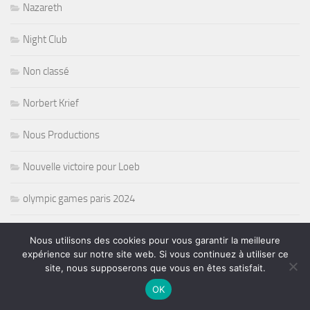
Nazareth
Night Club
Non classé
Norbert Krief
Nous Productions
Nouvelle victoire pour Loeb
olympic games paris 2024
opera
Nous utilisons des cookies pour vous garantir la meilleure
expérience sur notre site web. Si vous continuez à utiliser ce
Oprat
site, nous supposerons que vous en êtes satisfait.
OK
Organisateurs de concerts