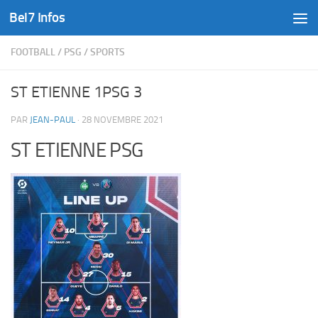
Bel7 Infos
Skip to content
FOOTBALL
/
PSG
/
SPORTS
ST ETIENNE 1PSG 3
PAR
JEAN-PAUL
·
28 NOVEMBRE 2021
ST ETIENNE PSG