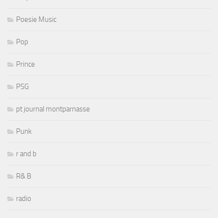
Poesie Music
Pop
Prince
PSG
pt journal montparnasse
Punk
r and b
R& B
radio