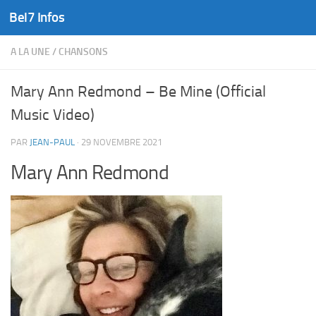
Bel7 Infos
Skip to content
A LA UNE
/
CHANSONS
Mary Ann Redmond – Be Mine (Official
Music Video)
PAR
JEAN-PAUL
·
29 NOVEMBRE 2021
Mary Ann Redmond