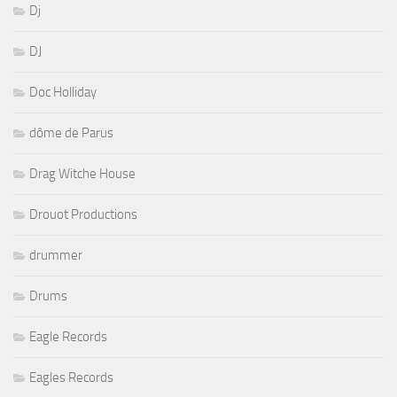
Dj
DJ
Doc Holliday
dôme de Parus
Drag Witche House
Drouot Productions
drummer
Drums
Eagle Records
Eagles Records