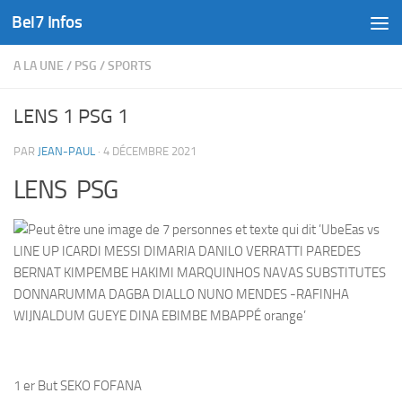
Bel7 Infos
Skip to content
A LA UNE
/
PSG
/
SPORTS
LENS 1 PSG 1
PAR
JEAN-PAUL
·
4 DÉCEMBRE 2021
LENS PSG
1 er But SEKO FOFANA