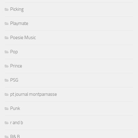
Picking
Playmate
Poesie Music
Pop
Prince
PSG
pt journal montparnasse
Punk
r and b
R& B