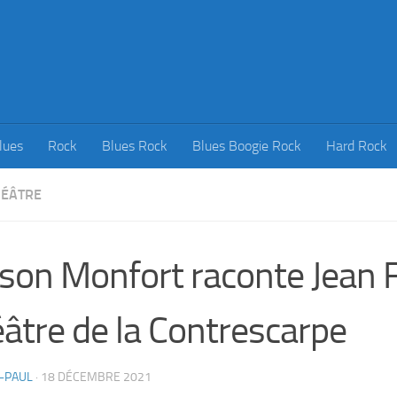
lues
Rock
Blues Rock
Blues Boogie Rock
Hard Rock
HÉÂTRE
son Monfort raconte Jean F
âtre de la Contrescarpe
-PAUL
·
18 DÉCEMBRE 2021