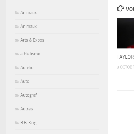
VOU
Animaux
Animaux
Arts & Expos
athletisme
TAYLOR
8 OCTOB
Aurelio
Auto
Autograf
Autres
B.B. King