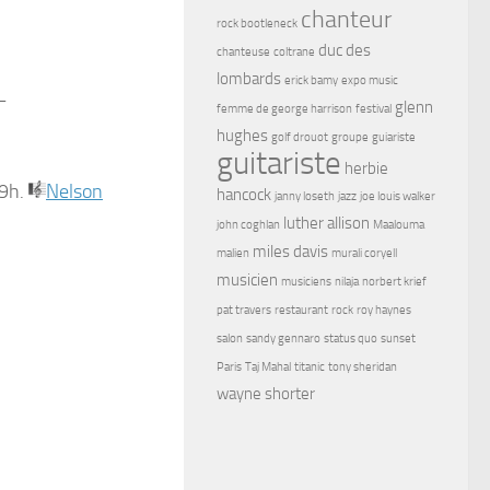
chanteur
rock bootleneck
duc des
chanteuse
coltrane
lombards
erick bamy
expo music
–
glenn
femme de george harrison
festival
hughes
golf drouot
groupe
guiariste
guitariste
herbie
19h.
Nelson
hancock
janny loseth
jazz
joe louis walker
luther allison
john coghlan
Maalouma
miles davis
malien
murali coryell
musicien
musiciens
nilaja
norbert krief
pat travers
restaurant
rock
roy haynes
salon
sandy gennaro
status quo
sunset
Paris
Taj Mahal
titanic
tony sheridan
wayne shorter