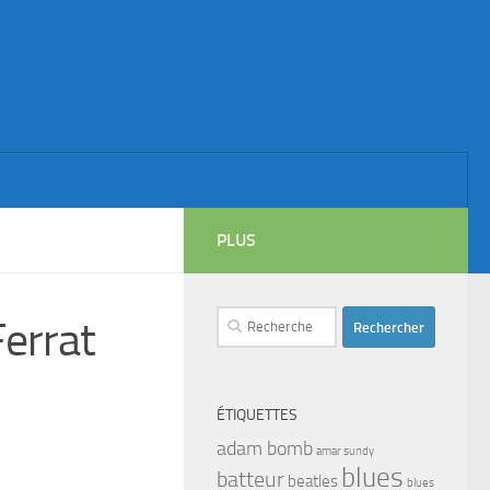
PLUS
Rechercher :
errat
ÉTIQUETTES
adam bomb
amar sundy
blues
batteur
beatles
blues