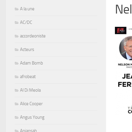
Ne
A la une
AC/DC
accordeoniste
Acteurs
Adam Bomb
afrobeat
Al Di Meola
Alice Cooper
Angus Young
Aniansah