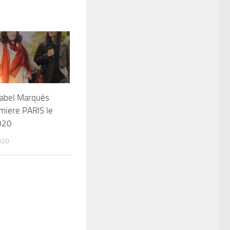
sabel Marquès
miere PARIS le
020
020