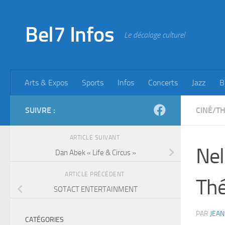
Skip to content
Bel7 Infos
Le décalage culturel
Arts & Expos
Sports
Infos
Concerts
Jazz
B
SUIVRE :
CINÉ/T
ARTICLE SUIVANT
Nel
Dan Abek « Life & Circus »
ARTICLE PRÉCÉDENT
Thé
SOTACT ENTERTAINMENT
PAR
JEAN
CATÉGORIES