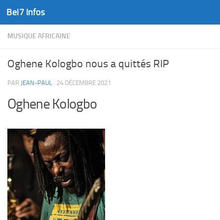
Bel7 Infos
Skip to content
MUSIQUE AFRICAINE
Oghene Kologbo nous a quittés RIP
PAR
JEAN-PAUL
·
24 DÉCEMBRE 2021
Oghene Kologbo