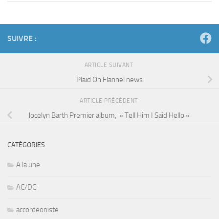
SUIVRE :
ARTICLE SUIVANT
Plaid On Flannel news
ARTICLE PRÉCÉDENT
Jocelyn Barth Premier album, » Tell Him I Said Hello «
CATÉGORIES
A la une
AC/DC
accordeoniste