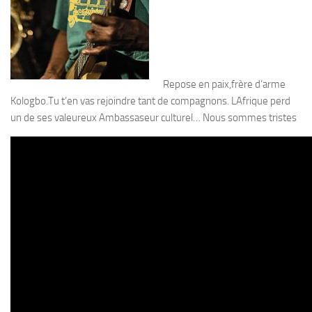
Repose en paix,frère d’arme
Kologbo.Tu t’en vas rejoindre tant de compagnons. LAfrique perd
un de ses valeureux Ambassaseur culturel… Nous sommes tristes