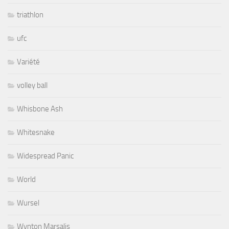
triathlon
ufc
Variété
volley ball
Whisbone Ash
Whitesnake
Widespread Panic
World
Wursel
Wynton Marsalis