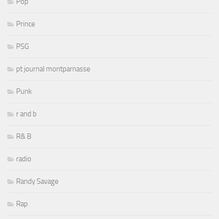
Pop
Prince
PSG
pt journal montparnasse
Punk
r and b
R& B
radio
Randy Savage
Rap