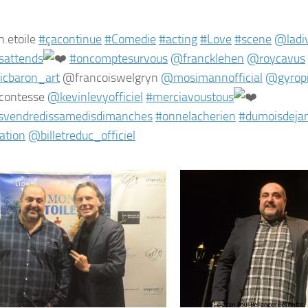
.etoile
#çacontinue
#Comedie
#acting
#Love
#scene
@ladi
sattends
#oncomptesurvous
@francklehen
@roycavus
icbaron_art
@francoiswelgryn
@mosimannofficial
@gyrop
contesse
@kevinlevyofficiel
#merciavoustous
esvendredissamedisdimanches
#onnelacherien
#dumoisdejan
ation
@billetreduc_officiel