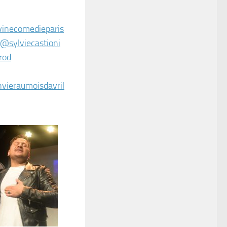
vinecomedieparis
@sylviecastioni
rod
vieraumoisdavril