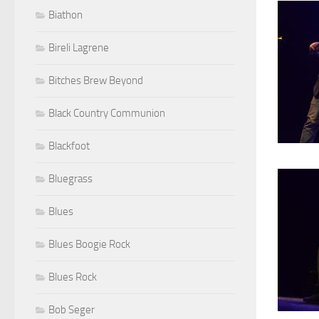
Biathon
Bireli Lagrene
Bitches Brew Beyond
Black Country Communion
Blackfoot
Bluegrass
Blues
Blues Boogie Rock
Blues Rock
Bob Seger