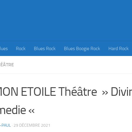
lues
Rock
Blues Rock
Blues Boogie Rock
Hard Rock
HÉÂTRE
ON ETOILE Théâtre » Divi
medie «
-PAUL
·
29 DÉCEMBRE 2021