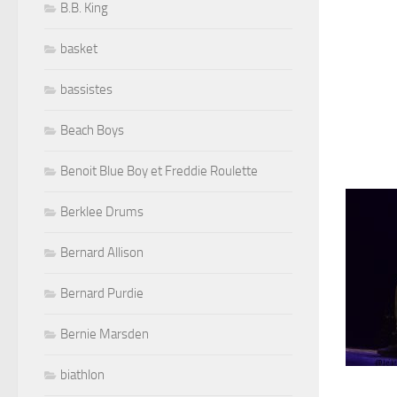
B.B. King
basket
bassistes
Beach Boys
Benoit Blue Boy et Freddie Roulette
Berklee Drums
Bernard Allison
Bernard Purdie
Bernie Marsden
biathlon