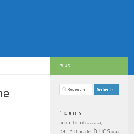
PLUS
Rechercher :
ne
ÉTIQUETTES
adam bomb
amar sundy
blues
batteur
beatles
blues