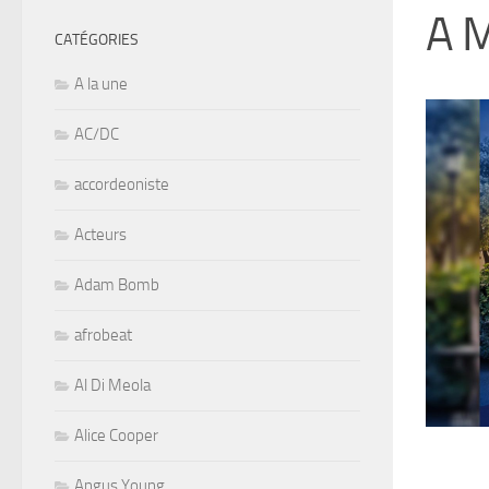
A 
CATÉGORIES
A la une
AC/DC
accordeoniste
Acteurs
Adam Bomb
afrobeat
Al Di Meola
Alice Cooper
Angus Young