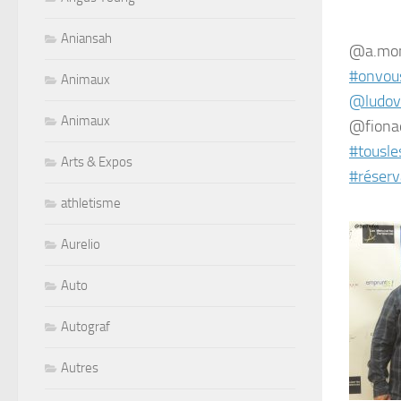
Aniansah
@a.mon
#onvou
Animaux
@ludov
Animaux
@fiona
#tousl
Arts & Expos
#réserv
athletisme
Aurelio
Auto
Autograf
Autres