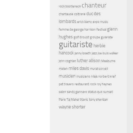
chanteur
rock bootleneck
duc des
chanteuse
coltrane
lombards
erick bamy
expo music
glenn
femme de george harrison
festival
hughes
golf drouot
groupe
guiariste
guitariste
herbie
hancock
janny loseth
jazz
joe louis walker
luther allison
john coghlan
Maalouma
miles davis
malien
murali coryell
musicien
musiciens
nilaja
norbert krief
pat travers
restaurant
rock
roy haynes
salon
sandy gennaro
status quo
sunset
Paris
Taj Mahal
titanic
tony sheridan
wayne shorter