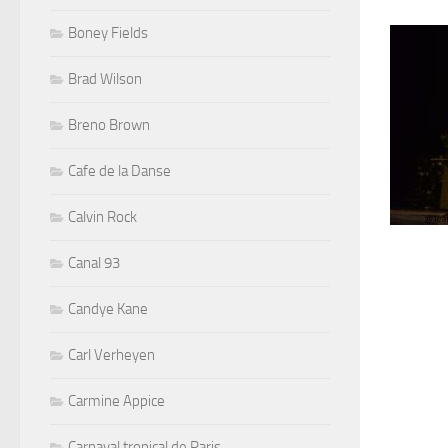
Boney Fields
Brad Wilson
Breno Brown
Cafe de la Danse
Calvin Rock
Canal 93
Candye Kane
Carl Verheyen
Carmine Appice
Carnaval tropical de Paris