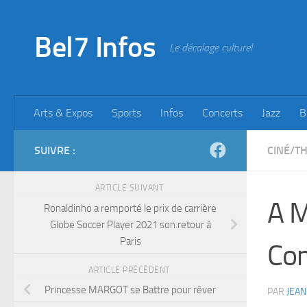
Skip to content
Bel7 Infos
Le décalage culturel
Arts & Expos
Sports
Infos
Concerts
Jazz
B
SUIVRE :
CINÉ/T
ARTICLE SUIVANT
A M
Ronaldinho a remporté le prix de carrière
Globe Soccer Player 2021 son.retour à
Paris
Co
ARTICLE PRÉCÉDENT
Princesse MARGOT se Battre pour rêver
PAR
JEAN