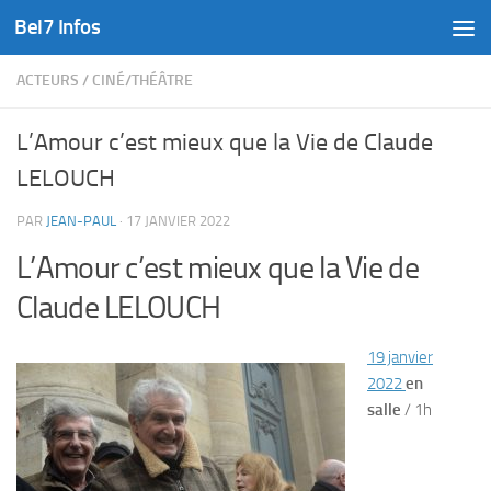
Bel7 Infos
Skip to content
ACTEURS
/
CINÉ/THÉÂTRE
L’Amour c’est mieux que la Vie de Claude
LELOUCH
PAR
JEAN-PAUL
·
17 JANVIER 2022
L’Amour c’est mieux que la Vie de
Claude LELOUCH
19 janvier
2022
en
salle
/
1h