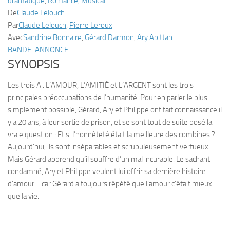
dramatique
,
Romance
,
Musical
De
Claude Lelouch
Par
Claude Lelouch
,
Pierre Leroux
Avec
Sandrine Bonnaire
,
Gérard Darmon
,
Ary Abittan
BANDE-ANNONCE
SYNOPSIS
Les trois A : L’AMOUR, L’AMITIÉ et L’ARGENT sont les trois
principales préoccupations de l’humanité. Pour en parler le plus
simplement possible, Gérard, Ary et Philippe ont fait connaissance il
y a 20 ans, à leur sortie de prison, et se sont tout de suite posé la
vraie question : Et si l’honnêteté était la meilleure des combines ?
Aujourd’hui, ils sont inséparables et scrupuleusement vertueux…
Mais Gérard apprend qu’il souffre d’un mal incurable. Le sachant
condamné, Ary et Philippe veulent lui offrir sa dernière histoire
d’amour… car Gérard a toujours répété que l’amour c’était mieux
que la vie.