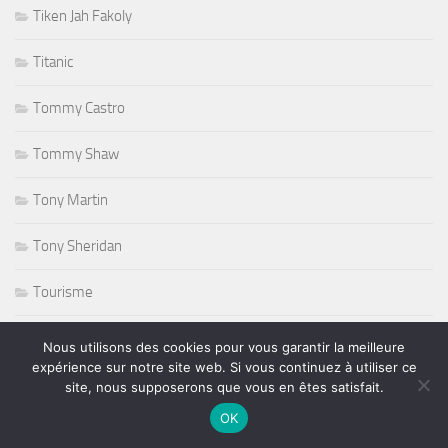
Tiken Jah Fakoly
Titanic
Tommy Castro
Tommy Shaw
Tony Martin
Tony Sheridan
Tourisme
triathlon
Nous utilisons des cookies pour vous garantir la meilleure
expérience sur notre site web. Si vous continuez à utiliser ce
ufc
site, nous supposerons que vous en êtes satisfait.
OK
Variété