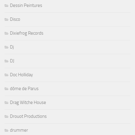
Dessin Peintures
Disco
Dixiefrog Records
Dj
DJ
Doc Holliday
dôme de Parus
Drag Witche House
Drouot Productions
drummer