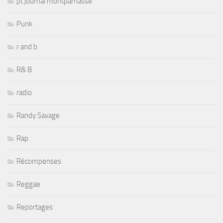
pt journal montparnasse
Punk
r and b
R& B
radio
Randy Savage
Rap
Récompenses
Reggae
Reportages