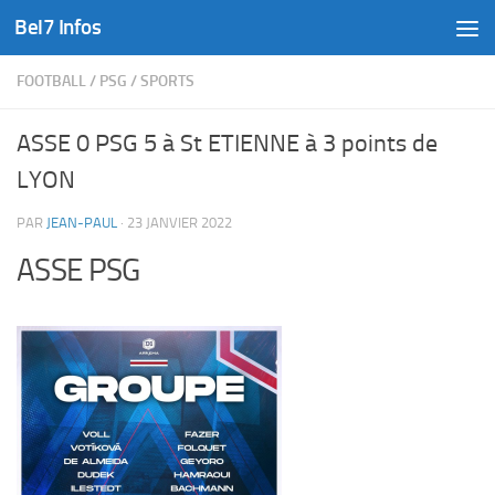
Bel7 Infos
Skip to content
FOOTBALL
/
PSG
/
SPORTS
ASSE 0 PSG 5 à St ETIENNE à 3 points de
LYON
PAR
JEAN-PAUL
·
23 JANVIER 2022
ASSE PSG