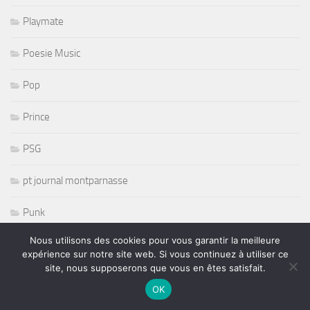
Playmate
Poesie Music
Pop
Prince
PSG
pt journal montparnasse
Punk
Nous utilisons des cookies pour vous garantir la meilleure
r and b
expérience sur notre site web. Si vous continuez à utiliser ce
site, nous supposerons que vous en êtes satisfait.
R& B
OK
radio