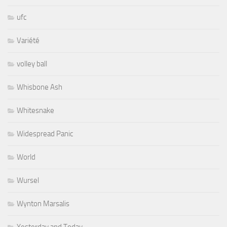
ufc
Variété
volley ball
Whisbone Ash
Whitesnake
Widespread Panic
World
Wursel
Wynton Marsalis
Yesterday and Today