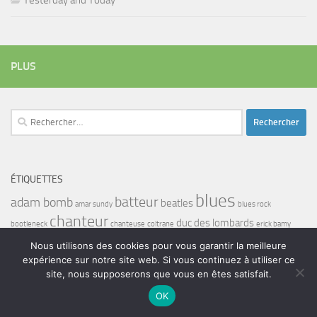
PLUS
Rechercher :
ÉTIQUETTES
blues
batteur
adam bomb
beatles
amar sundy
blues rock
chanteur
duc des lombards
bootleneck
chanteuse
coltrane
erick bamy
glenn hughes
expo music
femme de george harrison
festival
golf drouot
groupe
Nous utilisons des cookies pour vous garantir la meilleure
guitariste
expérience sur notre site web. Si vous continuez à utiliser ce
herbie hancock
guiariste
janny loseth
jazz
joe louis walker
site, nous supposerons que vous en êtes satisfait.
luther allison
miles davis
musicien
john coghlan
Maalouma
malien
murali coryell
OK
musiciens
nilaja
norbert krief
pat travers
restaurant
rock
roy haynes
salon
sandy gennaro