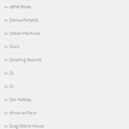
défilé Mode
Denise Richards
Dessin Peintures
Disco
Dixiefrog Records
Dj
DJ
Doc Holliday
dôme de Parus
Drag Witche House