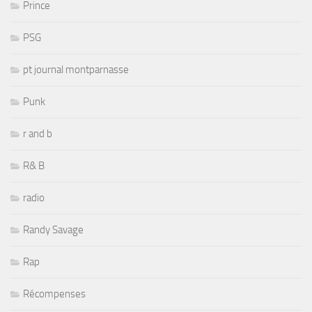
Prince
PSG
pt journal montparnasse
Punk
r and b
R& B
radio
Randy Savage
Rap
Récompenses