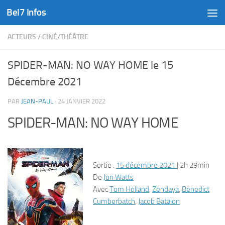
Bel7 Infos
Skip to content
ACTEURS
/
CINÉ/THÉÂTRE
SPIDER-MAN: NO WAY HOME le 15
Décembre 2021
PAR
JEAN-PAUL
·
24 JANVIER 2022
SPIDER-MAN: NO WAY HOME
Sortie :
15 décembre 2021
| 2h 29min
De
Jon Watts
Avec
Tom Holland
,
Zendaya
,
Benedict
Cumberbatch
,
Jacob Batalon