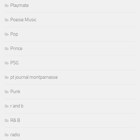
Playmate
Poesie Music
Pop
Prince
PSG
pt journal montparnasse
Punk
r and b
R& B
radio