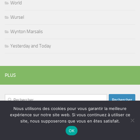
World
Wursel
Wynton Marsalis
Yesterday and Today
PLUS
Rechercher :
Nous utilisons des cookies pour vous garantir la meilleure
expérience sur notre site web. Si vous continuez à utiliser ce
site, nous supposerons que vous en êtes satisfait.
ÉTIQUETTES
OK
blues
batteur
adam bomb
beatles
amar sundy
blues rock