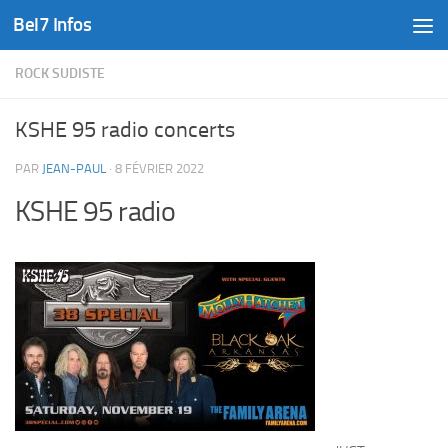
Bel7 Infos
Skip to content
ROCK SUDISTE
KSHE 95 radio concerts
PAR
JEAN-PAUL
·
8 FÉVRIER 2022
KSHE 95 radio