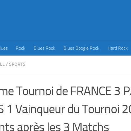
lues
Rock
Blues Rock
Blues Boogie Rock
Hard Rock
LL
/
SPORTS
me Tournoi de FRANCE 3 
 1 Vainqueur du Tournoi 
nts après les 3 Matchs