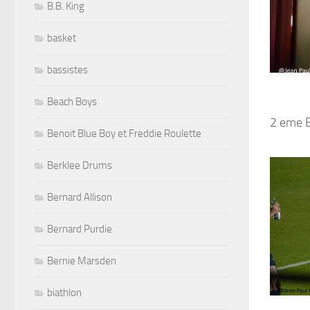
B.B. King
basket
bassistes
Beach Boys
2 eme 
Benoit Blue Boy et Freddie Roulette
Berklee Drums
Bernard Allison
Bernard Purdie
Bernie Marsden
biathlon