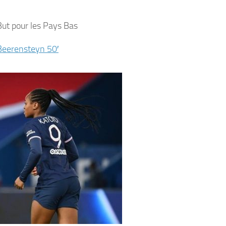
ut pour les Pays Bas
Beerensteyn
50′