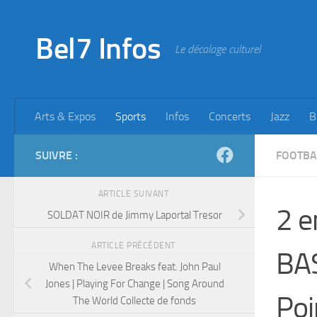
Skip to content
Bel7 Infos
Le décalage culturel
Arts & Expos
Sports
Infos
Concerts
Jazz
B
SUIVRE :
FOOTBA
ARTICLE SUIVANT
2 e
SOLDAT NOIR de Jimmy Laportal Tresor
ARTICLE PRÉCÉDENT
BAS
When The Levee Breaks feat. John Paul
Jones | Playing For Change | Song Around
Poi
The World Collecte de fonds