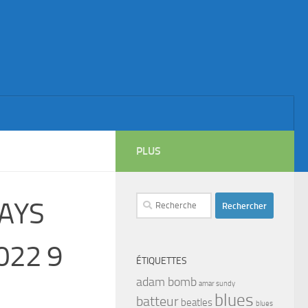
PLUS
Rechercher :
PAYS
2022 9
ÉTIQUETTES
adam bomb
amar sundy
blues
batteur
beatles
blues