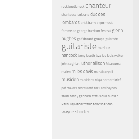
chanteur
rock bootleneck
duc des
chanteuse
coltrane
lombards
erick bamy
expo music
glenn
femme de george harrison
festival
hughes
golf drouot
groupe
guiariste
guitariste
herbie
hancock
janny loseth
jazz
joe louis walker
luther allison
john coghlan
Maalouma
miles davis
malien
murali coryell
musicien
musiciens
nilaja
norbert krief
pat travers
restaurant
rock
roy haynes
salon
sandy gennaro
status quo
sunset
Paris
Taj Mahal
titanic
tony sheridan
wayne shorter