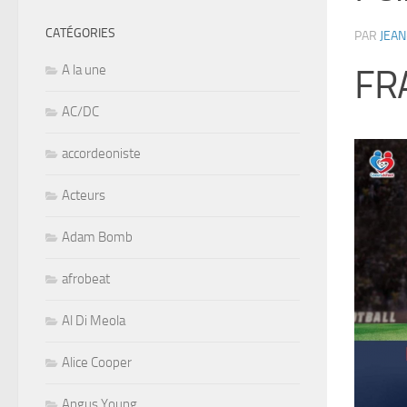
CATÉGORIES
PAR
JEAN
A la une
FR
AC/DC
accordeoniste
Acteurs
Adam Bomb
afrobeat
Al Di Meola
Alice Cooper
Angus Young