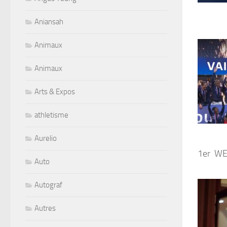
Aniansah
Animaux
Animaux
Arts & Expos
athletisme
Aurelio
1er WE
Auto
Autograf
Autres