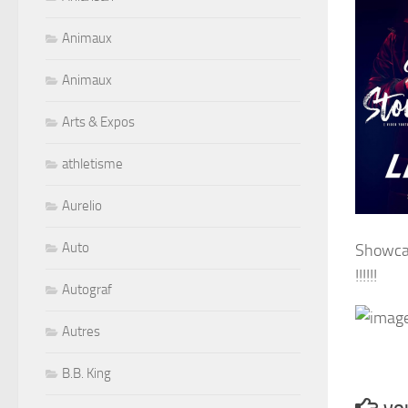
Animaux
Animaux
Arts & Expos
athletisme
Aurelio
Auto
Showcas
!!!!!!
Autograf
Autres
B.B. King