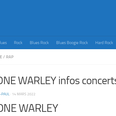
lues
Rock
Blues Rock
Blues Boogie Rock
Hard Rock
E
/
RAP
NE WARLEY infos concert
-PAUL
·
14 MARS 2022
ONE WARLEY