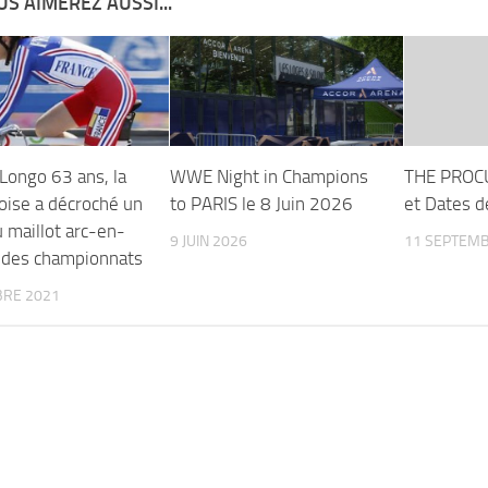
S AIMEREZ AUSSI...
Longo 63 ans, la
WWE Night in Champions
THE PROCU
oise a décroché un
to PARIS le 8 Juin 2026
et Dates d
 maillot arc-en-
9 JUIN 2026
11 SEPTEMB
rs des championnats
BRE 2021