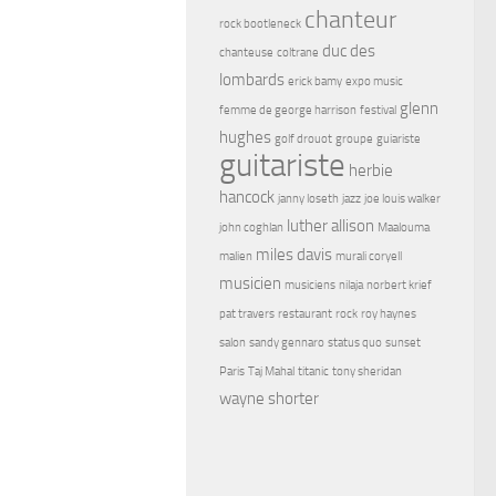
chanteur
rock bootleneck
duc des
chanteuse
coltrane
lombards
erick bamy
expo music
glenn
femme de george harrison
festival
hughes
golf drouot
groupe
guiariste
guitariste
herbie
hancock
janny loseth
jazz
joe louis walker
luther allison
john coghlan
Maalouma
miles davis
malien
murali coryell
musicien
musiciens
nilaja
norbert krief
pat travers
restaurant
rock
roy haynes
salon
sandy gennaro
status quo
sunset
Paris
Taj Mahal
titanic
tony sheridan
wayne shorter