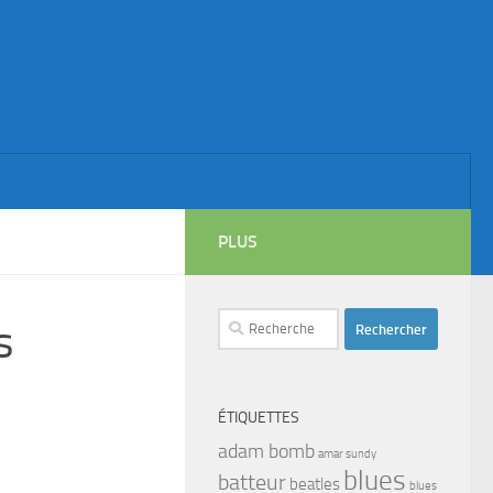
PLUS
Rechercher :
s
ÉTIQUETTES
adam bomb
amar sundy
blues
batteur
beatles
blues