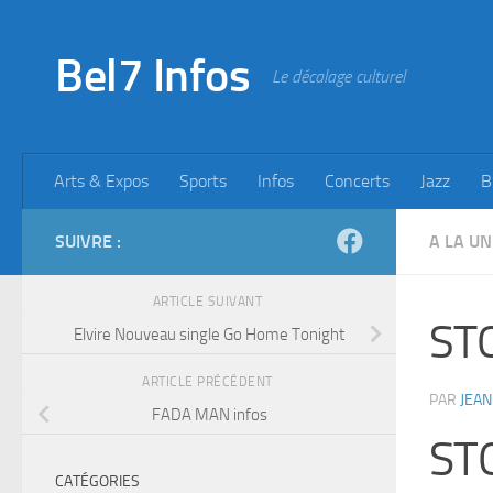
Skip to content
Bel7 Infos
Le décalage culturel
Arts & Expos
Sports
Infos
Concerts
Jazz
B
SUIVRE :
A LA UN
ARTICLE SUIVANT
STO
Elvire Nouveau single Go Home Tonight
ARTICLE PRÉCÉDENT
PAR
JEAN
FADA MAN infos
ST
CATÉGORIES