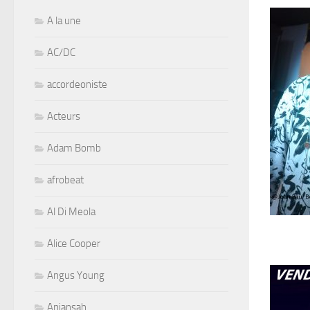
A la une
AC/DC
accordeoniste
Acteurs
Adam Bomb
afrobeat
Al Di Meola
Alice Cooper
Angus Young
Aniansah