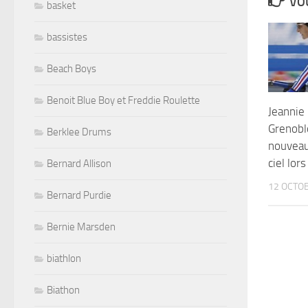
VOU
basket
bassistes
Beach Boys
Benoit Blue Boy et Freddie Roulette
Jeannie 
Grenobl
Berklee Drums
nouveau
ciel lo
Bernard Allison
12 OCTO
Bernard Purdie
Bernie Marsden
biathlon
Biathon